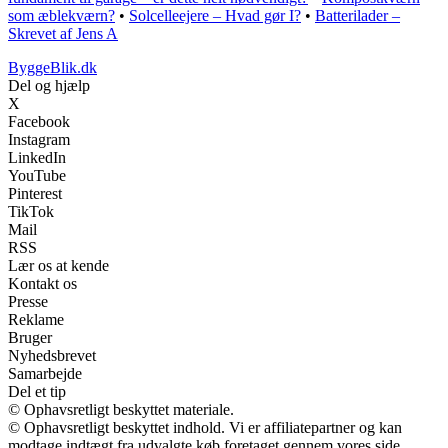
som æblekværn?
•
Solcelleejere – Hvad gør I?
•
Batterilader –
Skrevet af Jens A
ByggeBlik.dk
Del og hjælp
X
Facebook
Instagram
LinkedIn
YouTube
Pinterest
TikTok
Mail
RSS
Lær os at kende
Kontakt os
Presse
Reklame
Bruger
Nyhedsbrevet
Samarbejde
Del et tip
© Ophavsretligt beskyttet materiale.
© Ophavsretligt beskyttet indhold. Vi er affiliatepartner og kan
modtage indtægt fra udvalgte køb foretaget gennem vores side.