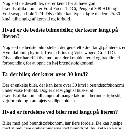
Nogle af de dieselbiler, der er kendt for at have god
brændstoføkonomi, er Ford Focus TDCi, Peugeot 308 HDi og
Volkswagen Polo TDI. Disse biler kan typisk køre mellem 25-30
km/l, afhængigt af kørestil og forhold.
Hvad er de bedste bilmodeller, der kører langt på
literen?
Nogle af de bedste bilmodeller, der generelt kører langt på literen, er
Hyundai Ioniq hybrid, Toyota Prius og Volkswagen Golf TDI.
Disse biler har effektive motorer, der kombinerer el og traditionel
forbrænding for at opnå en høj brændstoføkonomi.
Er der biler, der kører over 30 km/l?
Der er enkelte biler, der kan køre over 30 km/l i brændstoføkonomi
under visse forhold. Dog er det vigtigt at huske, at
brændstoføkonomi afhænger af mange faktorer, herunder kørestil,
vejrforhold og køretøjets vedligeholdelse.
Hvad er fordelene ved biler med langt på literen?
Biler med god brændstoføkonomi har flere fordele. De kan hjælpe
med at reducere omkostningerne ved brændstof, hvilket kan være