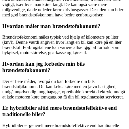
vigtigt, især hvis man kører langt. De kan også være mere
miljøvenlige, da de udleder færre drivhusgasser. Desuden kan biler
med god brændstoføkonomi have bedre genbrugspriser.
Hvordan måler man brændstoføkonomi?
Brændstoføkonomi måles typisk ved hjælp af kilometers pr. liter
(km/l). Denne værdi angiver, hvor langt en bil kan køre på en liter
brændstof. Forbrugstallene kan variere afhængigt af forhold som
bykørsel, motorstørrelse, gearkasse og kørestil.
Hvordan kan jeg forbedre min bils
brændstoføkonomi?
Der er flere måder, hvorpå du kan forbedre din bils
brændstoføkonomi. Du kan f.eks. køre med en jævn hastighed,
undgå unødvendig tung bagage, opretholde korrekt dæktryk, undgå
at lade motoren køre tomgang og få din bil regelmæssigt serviceret.
Er hybridbiler altid mere brændstofeffektive end
traditionelle biler?
Hybridbiler er generelt mere brændstofeffektive end traditionelle