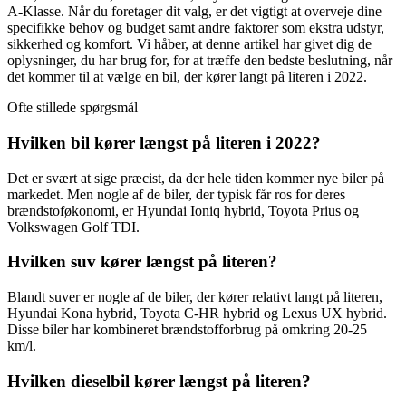
A-Klasse. Når du foretager dit valg, er det vigtigt at overveje dine
specifikke behov og budget samt andre faktorer som ekstra udstyr,
sikkerhed og komfort. Vi håber, at denne artikel har givet dig de
oplysninger, du har brug for, for at træffe den bedste beslutning, når
det kommer til at vælge en bil, der kører langt på literen i 2022.
Ofte stillede spørgsmål
Hvilken bil kører længst på literen i 2022?
Det er svært at sige præcist, da der hele tiden kommer nye biler på
markedet. Men nogle af de biler, der typisk får ros for deres
brændstoføkonomi, er Hyundai Ioniq hybrid, Toyota Prius og
Volkswagen Golf TDI.
Hvilken suv kører længst på literen?
Blandt suver er nogle af de biler, der kører relativt langt på literen,
Hyundai Kona hybrid, Toyota C-HR hybrid og Lexus UX hybrid.
Disse biler har kombineret brændstofforbrug på omkring 20-25
km/l.
Hvilken dieselbil kører længst på literen?