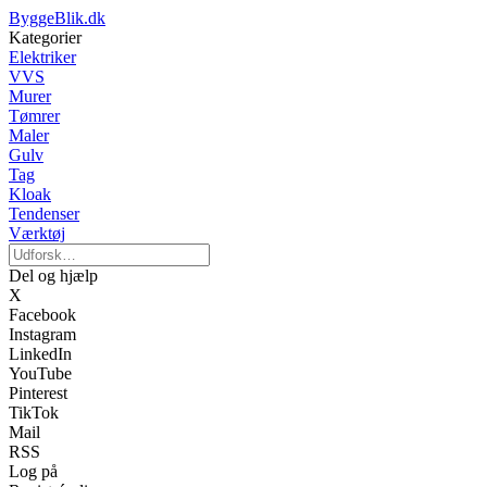
ByggeBlik.dk
Kategorier
Elektriker
VVS
Murer
Tømrer
Maler
Gulv
Tag
Kloak
Tendenser
Værktøj
Del og hjælp
X
Facebook
Instagram
LinkedIn
YouTube
Pinterest
TikTok
Mail
RSS
Log på