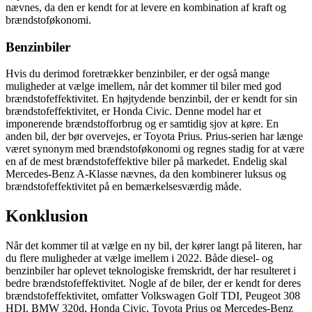
nævnes, da den er kendt for at levere en kombination af kraft og
brændstoføkonomi.
Benzinbiler
Hvis du derimod foretrækker benzinbiler, er der også mange
muligheder at vælge imellem, når det kommer til biler med god
brændstofeffektivitet. En højtydende benzinbil, der er kendt for sin
brændstofeffektivitet, er Honda Civic. Denne model har et
imponerende brændstofforbrug og er samtidig sjov at køre. En
anden bil, der bør overvejes, er Toyota Prius. Prius-serien har længe
været synonym med brændstoføkonomi og regnes stadig for at være
en af de mest brændstofeffektive biler på markedet. Endelig skal
Mercedes-Benz A-Klasse nævnes, da den kombinerer luksus og
brændstofeffektivitet på en bemærkelsesværdig måde.
Konklusion
Når det kommer til at vælge en ny bil, der kører langt på literen, har
du flere muligheder at vælge imellem i 2022. Både diesel- og
benzinbiler har oplevet teknologiske fremskridt, der har resulteret i
bedre brændstofeffektivitet. Nogle af de biler, der er kendt for deres
brændstofeffektivitet, omfatter Volkswagen Golf TDI, Peugeot 308
HDI, BMW 320d, Honda Civic, Toyota Prius og Mercedes-Benz