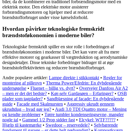
biler, da de kombinerer en traditionel forbrændingsmotor med en
elektrisk motor. Den elektriske motor assisterer
forbrændingsmotoren og hjælper med at reducere
brændstofforbruget under visse kørselsforhold.
Hvordan påvirker teknologiske fremskridt
brændstoføkonomien i moderne biler?
Teknologiske fremskridt spiller en stor rolle i forbedringen af
brændstoføkonomien i moderne biler. Det kan være alt fra mere
effektive motorer og gearkasser til vægtreduktion og aerodynamiske
designdetaljer. Disse tekniske forbedringer bidrager til at øge
brændstofeffektiviteten og reducere brændstofforbruget.
Andre populære artikler:
Lampe direkte i stikkontakt
•
Regler for
montering af pilleovn
•
Therma Power/Efedrin: En dybdegående
undersøgelse
•
Fluenet – billig vs. dyrt?
•
Overvejer Danfoss Air A2
– men er det det bedste?
•
Kør-selv Gardasøen – Erfaringer?
•
OSB
plader som tagplader?
•
Sandblæsning af facade: En dybdegående
guide
•
Facade med Skalmursten
•
Aggressiv ukrudt gennem
ukrudtdug – hvad gør jeg?
•
Audi 3.0 TDI Quattro motor – Mening
og kendte problemer
•
Tørre tumbler kondenseringsevne, mangler
nogle tal
•
Gammel 1/2 Prop sidder fast
•
Elcykel: WTF?????
•
Hjælp til kastemærke
•
Swedoor – reservedele?
•
Selvbærende
fundament til garage – er dette helt nødvendigt?
•
Kompostkværn