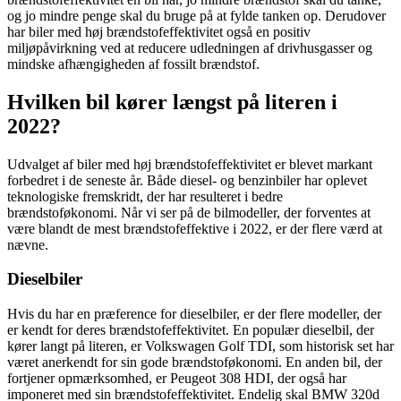
og jo mindre penge skal du bruge på at fylde tanken op. Derudover
har biler med høj brændstofeffektivitet også en positiv
miljøpåvirkning ved at reducere udledningen af drivhusgasser og
mindske afhængigheden af fossilt brændstof.
Hvilken bil kører længst på literen i
2022?
Udvalget af biler med høj brændstofeffektivitet er blevet markant
forbedret i de seneste år. Både diesel- og benzinbiler har oplevet
teknologiske fremskridt, der har resulteret i bedre
brændstoføkonomi. Når vi ser på de bilmodeller, der forventes at
være blandt de mest brændstofeffektive i 2022, er der flere værd at
nævne.
Dieselbiler
Hvis du har en præference for dieselbiler, er der flere modeller, der
er kendt for deres brændstofeffektivitet. En populær dieselbil, der
kører langt på literen, er Volkswagen Golf TDI, som historisk set har
været anerkendt for sin gode brændstoføkonomi. En anden bil, der
fortjener opmærksomhed, er Peugeot 308 HDI, der også har
imponeret med sin brændstofeffektivitet. Endelig skal BMW 320d