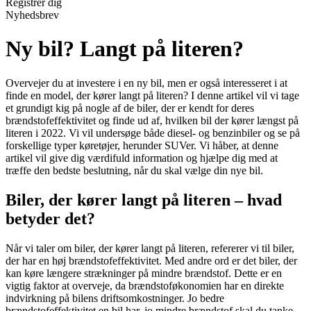
Registrér dig
Nyhedsbrev
Ny bil? Langt på literen?
Overvejer du at investere i en ny bil, men er også interesseret i at
finde en model, der kører langt på literen? I denne artikel vil vi tage
et grundigt kig på nogle af de biler, der er kendt for deres
brændstofeffektivitet og finde ud af, hvilken bil der kører længst på
literen i 2022. Vi vil undersøge både diesel- og benzinbiler og se på
forskellige typer køretøjer, herunder SUVer. Vi håber, at denne
artikel vil give dig værdifuld information og hjælpe dig med at
træffe den bedste beslutning, når du skal vælge din nye bil.
Biler, der kører langt på literen – hvad
betyder det?
Når vi taler om biler, der kører langt på literen, refererer vi til biler,
der har en høj brændstofeffektivitet. Med andre ord er det biler, der
kan køre længere strækninger på mindre brændstof. Dette er en
vigtig faktor at overveje, da brændstoføkonomien har en direkte
indvirkning på bilens driftsomkostninger. Jo bedre
brændstofeffektivitet en bil har, jo mindre brændstof skal du tanke,