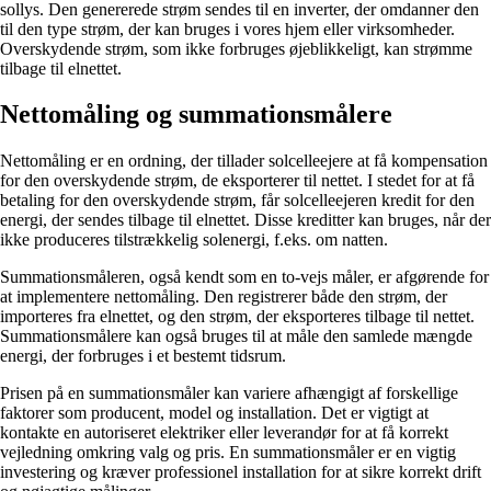
sollys. Den genererede strøm sendes til en inverter, der omdanner den
til den type strøm, der kan bruges i vores hjem eller virksomheder.
Overskydende strøm, som ikke forbruges øjeblikkeligt, kan strømme
tilbage til elnettet.
Nettomåling og summationsmålere
Nettomåling er en ordning, der tillader solcelleejere at få kompensation
for den overskydende strøm, de eksporterer til nettet. I stedet for at få
betaling for den overskydende strøm, får solcelleejeren kredit for den
energi, der sendes tilbage til elnettet. Disse kreditter kan bruges, når der
ikke produceres tilstrækkelig solenergi, f.eks. om natten.
Summationsmåleren, også kendt som en to-vejs måler, er afgørende for
at implementere nettomåling. Den registrerer både den strøm, der
importeres fra elnettet, og den strøm, der eksporteres tilbage til nettet.
Summationsmålere kan også bruges til at måle den samlede mængde
energi, der forbruges i et bestemt tidsrum.
Prisen på en summationsmåler kan variere afhængigt af forskellige
faktorer som producent, model og installation. Det er vigtigt at
kontakte en autoriseret elektriker eller leverandør for at få korrekt
vejledning omkring valg og pris. En summationsmåler er en vigtig
investering og kræver professionel installation for at sikre korrekt drift