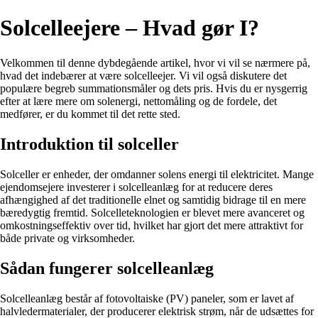
Solcelleejere – Hvad gør I?
Velkommen til denne dybdegående artikel, hvor vi vil se nærmere på,
hvad det indebærer at være solcelleejer. Vi vil også diskutere det
populære begreb summationsmåler og dets pris. Hvis du er nysgerrig
efter at lære mere om solenergi, nettomåling og de fordele, det
medfører, er du kommet til det rette sted.
Introduktion til solceller
Solceller er enheder, der omdanner solens energi til elektricitet. Mange
ejendomsejere investerer i solcelleanlæg for at reducere deres
afhængighed af det traditionelle elnet og samtidig bidrage til en mere
bæredygtig fremtid. Solcelleteknologien er blevet mere avanceret og
omkostningseffektiv over tid, hvilket har gjort det mere attraktivt for
både private og virksomheder.
Sådan fungerer solcelleanlæg
Solcelleanlæg består af fotovoltaiske (PV) paneler, som er lavet af
halvledermaterialer, der producerer elektrisk strøm, når de udsættes for