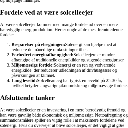
og nøjagtige målinger.
Fordele ved at være solcelleejer
At være solcelleejer kommer med mange fordele ud over en mere
bæredygtig energiproduktion. Her er nogle af de mest fremtrædende
fordele:
Besparelser på elregningen:
Solenergi kan hjælpe med at
reducere de månedlige omkostninger til el.
Forbedret energiuafhængighed:
Solcelleejere er mindre
afhængige af traditionelle energikilder og stigende energipriser.
Miljømæssige fordele:
Solenergi er en ren og vedvarende
energikilde, der reducerer udledningen af drivhusgasser og
påvirkningen af klimaet.
Lang levetid:
Solcelleanlæg har typisk en levetid på 25-30 år,
hvilket betyder langvarige økonomiske og miljømæssige fordele.
Afsluttende tanker
At være solcelleejer er en investering i en mere bæredygtig fremtid og
kan være gavnlig både økonomisk og miljømæssigt. Nettoafregning og
summationsmålere spiller en vigtig rolle i at maksimere fordelene ved
solenergi. Hvis du overvejer at blive solcelleejer, er det vigtigt at gøre