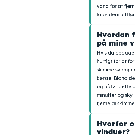
vand for at fjer
lade dem lufttør
Hvordan f
på mine v
Hvis du opdager
hurtigt for at f
skimmelsvampen s
børste. Bland de
og påfør dette 
minutter og sky
fjerne al skimm
Hvorfor o
vinduer?