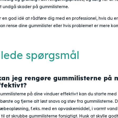
at undgå skader på gummilisterne.
r en god idé at rådføre dig med en professionel, hvis du er
an rense dine gummilister eller hvis problemet er mere ko
illede spørgsmål
an jeg rengøre gummilisterne på 
fektivt?
ummilisterne på dine vinduer effektivt kan du starte med
dbørste og fjerne alt løst snavs og støv fra gummilisterne. 
sæbeopløsning, f.eks. med en opvaskemiddel, i varmt vand
 til at skrubbe gummilisterne forsigtigt. Husk at skylle god