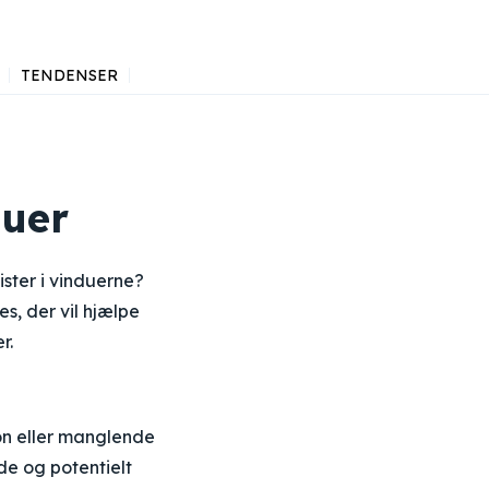
TENDENSER
duer
ster i vinduerne?
es, der vil hjælpe
r.
on eller manglende
e og potentielt