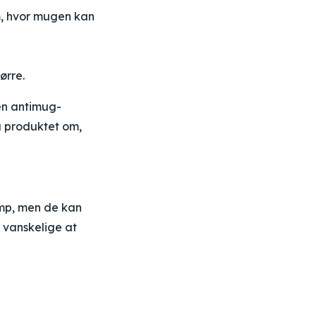
m, hvor mugen kan
ørre.
en antimug-
å produktet om,
amp, men de kan
 vanskelige at