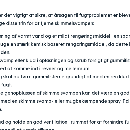
r det vigtigt at sikre, at årsagen til fugtproblemet er blev
e disse trin for at fjerne skimmelsvampen:
ning af varmt vand og et mildt rengøringsmiddel i en span
ruge en stærk kemisk baseret rengøringsmiddel, da dette
aden.
vamp eller klud i opløsningen og skrub forsigtigt gummilis
d at komme ind i revner og mellemrum.
g skal du tørre gummilisterne grundigt af med en ren klud 
fugt.
dre genopblussen af skimmelsvampen kan det være en god
 med en skimmelsvamp- eller mugbekæmpende spray. Føl
.
 ud og holde en god ventilation i rummet for at forhindre 