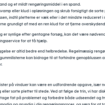
and og et mildt rengøringsmiddel i en spand.
vamp eller klud i opløsningen og skrub forsigtigt de sorte p
en, indtil pletterne er væk eller i det mindste reduceret i 
rne grundigt af med en ren klud for at fjerne overskydend
ig er synlige efter gentagne forsøg, kan det være nødven
ngsservice for at få hjælp.
ggelse er altid bedre end helbredelse. Regelmæssig rengø
 gummilisterne kan bidrage til at forhindre genopblussen 
r.
ister på vinduer kan være en udfordrende opgave, især nå
ler sorte pletter til stede. Ved at følge de trin, vi har di
g tage fat på problemet og forbedre både udseendet og h
lmodig og grundig i din rengøringsproces, og sørg for at