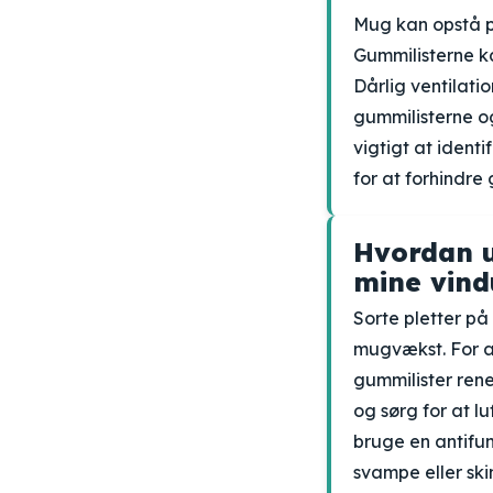
Mug kan opstå på
Gummilisterne ka
Dårlig ventilati
gummilisterne o
vigtigt at identi
for at forhindre
Hvordan u
mine vind
Sorte pletter på
mugvækst. For at
gummilister rene
og sørg for at l
bruge en antifun
svampe eller sk