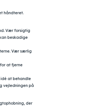
et håndteret.
d. Vær forsigtig
 kan beskadige
terne. Vær særlig
for at fjerne
 idé at behandle
g vejledningen på
fugtophobning, der