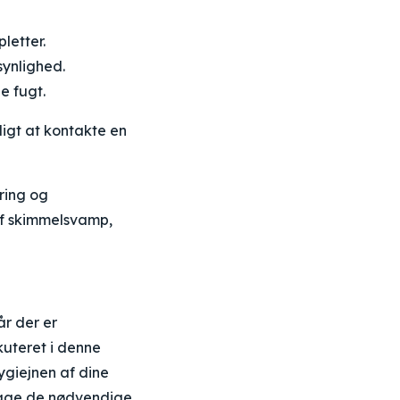
letter.
synlighed.
e fugt.
digt at kontakte en
ring og
af skimmelsvamp,
r der er
skuteret i denne
ygiejnen af dine
 tage de nødvendige