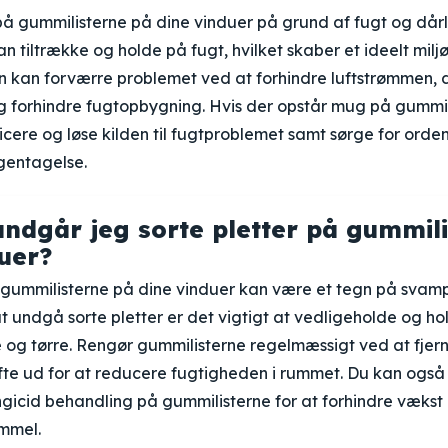
 gummilisterne på dine vinduer på grund af fugt og dårli
n tiltrække og holde på fugt, hvilket skaber et ideelt milj
on kan forværre problemet ved at forhindre luftstrømmen, 
g forhindre fugtopbygning. Hvis der opstår mug på gummili
ficere og løse kilden til fugtproblemet samt sørge for orden
 gentagelse.
ndgår jeg sorte pletter på gummil
uer?
 gummilisterne på dine vinduer kan være et tegn på svamp
 undgå sorte pletter er det vigtigt at vedligeholde og ho
 og tørre. Rengør gummilisterne regelmæssigt ved at fjern
ufte ud for at reducere fugtigheden i rummet. Du kan også
gicid behandling på gummilisterne for at forhindre vækst
immel.