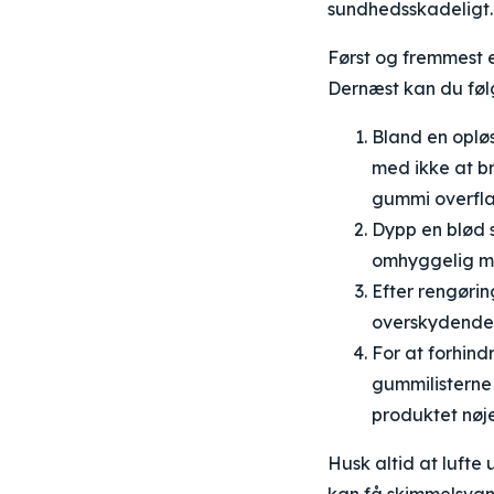
sundhedsskadeligt.
Først og fremmest e
Dernæst kan du følg
Bland en opløs
med ikke at b
gummi overfl
Dypp en blød s
omhyggelig me
Efter rengørin
overskydende 
For at forhin
gummilisterne
produktet nøje
Husk altid at lufte