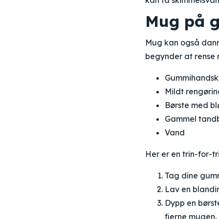
kan få skimmelsvamp
Mug på g
Mug kan også danne
begynder at rense m
Gummihandsk
Mildt rengøri
Børste med bl
Gammel tandb
Vand
Her er en trin-for-tr
Tag dine gumm
Lav en blandi
Dypp en børste
fjerne mugen.