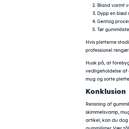
Bland varmt v
Dypp en blød s
Gentag process
Tør gummiliste
Hvis pletterne stad
professionel rengøri
Husk på, at foreby
vedligeholdelse af
mug og sorte plette
Konklusion
Rensning af gummil
skimmelsvamp, mug el
artikel, kan du do
gummilister. Vær tå