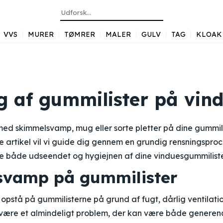
VVS
MURER
TØMRER
MALER
GULV
TAG
KLOAK
g af gummilister på vin
ed skimmelsvamp, mug eller sorte pletter på dine gummili
ne artikel vil vi guide dig gennem en grundig rensningsproc
e både udseendet og hygiejnen af dine vinduesgummiliste
vamp på gummilister
pstå på gummilisterne på grund af fugt, dårlig ventilati
 være et almindeligt problem, der kan være både generend