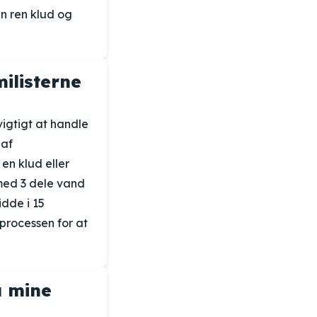
en ren klud og
ilisterne
igtigt at handle
 af
en klud eller
 med 3 dele vand
dde i 15
processen for at
å mine