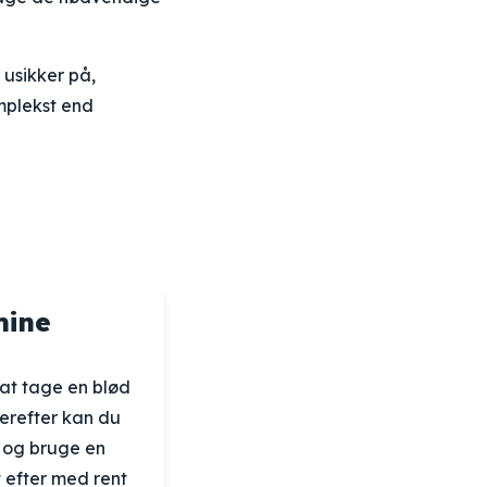
 usikker på,
mplekst end
mine
 at tage en blød
Derefter kan du
 og bruge en
t efter med rent