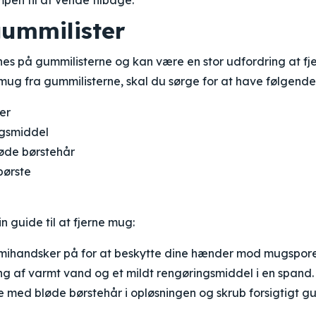
en til at vende tilbage.
ummilister
s på gummilisterne og kan være en stor udfordring at fje
ug fra gummilisterne, skal du sørge for at have følgende
er
ngsmiddel
øde børstehår
ørste
in guide til at fjerne mug:
ihandsker på for at beskytte dine hænder mod mugspore
ng af varmt vand og et mildt rengøringsmiddel i en spand.
 med bløde børstehår i opløsningen og skrub forsigtigt gu