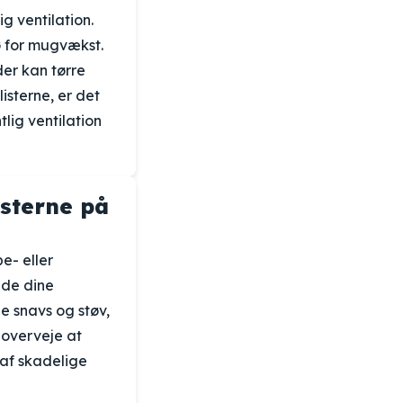
g ventilation.
ø for mugvækst.
der kan tørre
sterne, er det
tlig ventilation
isterne på
e- eller
lde dine
e snavs og støv,
 overveje at
 af skadelige