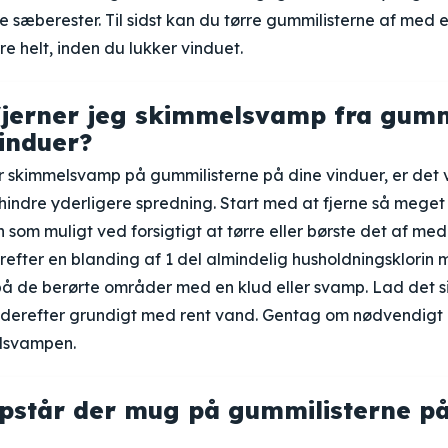
ne sæberester. Til sidst kan du tørre gummilisterne af med 
re helt, inden du lukker vinduet.
jerner jeg skimmelsvamp fra gumm
induer?
 skimmelsvamp på gummilisterne på dine vinduer, er det v
orhindre yderligere spredning. Start med at fjerne så meget
om muligt ved forsigtigt at tørre eller børste det af med 
refter en blanding af 1 del almindelig husholdningsklorin
på de berørte områder med en klud eller svamp. Lad det si
l derefter grundigt med rent vand. Gentag om nødvendigt 
elsvampen.
pstår der mug på gummilisterne p