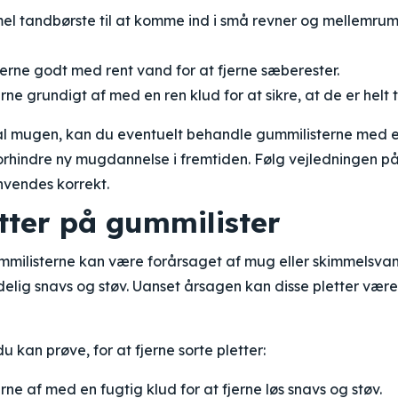
l tandbørste til at komme ind i små revner og mellemru
erne godt med rent vand for at fjerne sæberester.
rne grundigt af med en ren klud for at sikre, at de er helt t
 al mugen, kan du eventuelt behandle gummilisterne med 
orhindre ny mugdannelse i fremtiden. Følg vejledningen p
nvendes korrekt.
tter på gummilister
ummilisterne kan være forårsaget af mug eller skimmelsv
elig snavs og støv. Uanset årsagen kan disse pletter være
 kan prøve, for at fjerne sorte pletter:
rne af med en fugtig klud for at fjerne løs snavs og støv.