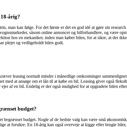
 18-årig?
re trin, man kan følge. For det første er det en god idé at gøre sin resea
tvognsmarkeder, såsom online annoncer og bilforhandlere, og være opmæ
spektion hos en mekaniker, inden man køber bilen, for at sikre, at der i
har plejet og vedligeholdt bilen godt.
?
ste kræver leasing normalt mindre i månedlige omkostninger sammenligne
et med at ansøge om et lån til at købe en bil. Leasing giver også fleksi
y ejer af en bil. Endelig er der også mulighed for at opgradere bilen ef
egrænset budget?
d et begrænset budget. Nogle af de bedste valg kan være små økonomisk
e at forsikre. En 18-årig kan også overveje at kigge efter brugte biler, d