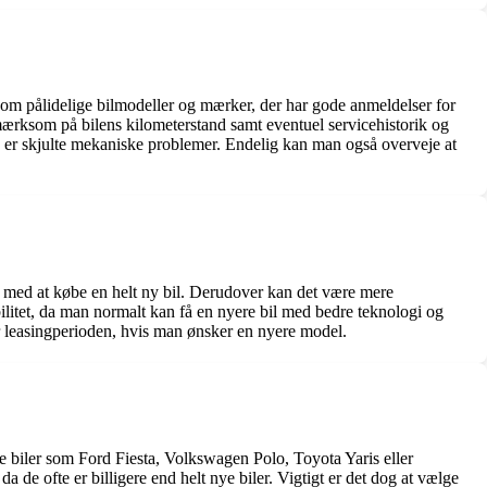
rch om pålidelige bilmodeller og mærker, der har gode anmeldelser for
rksom på bilens kilometerstand samt eventuel servicehistorik og
kke er skjulte mekaniske problemer. Endelig kan man også overveje at
t med at købe en helt ny bil. Derudover kan det være mere
bilitet, da man normalt kan få en nyere bil med bedre teknologi og
ter leasingperioden, hvis man ønsker en nyere model.
e biler som Ford Fiesta, Volkswagen Polo, Toyota Yaris eller
a de ofte er billigere end helt nye biler. Vigtigt er det dog at vælge