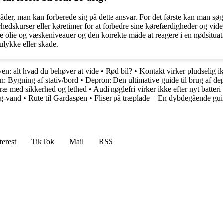
måder, man kan forberede sig på dette ansvar. For det første kan man søge
rhedskurser eller køretimer for at forbedre sine kørefærdigheder og vid
e olie og væskeniveauer og den korrekte måde at reagere i en nødsituati
 ulykke eller skade.
en: alt hvad du behøver at vide
•
Rød bil?
•
Kontakt virker pludselig 
: Bygning af stativ/bord
•
Depron: Den ultimative guide til brug af de
letræ med sikkerhed og lethed
•
Audi nøglefri virker ikke efter nyt batteri
ag-vand
•
Rute til Gardasøen
•
Fliser på træplade – En dybdegående gu
terest
TikTok
Mail
RSS