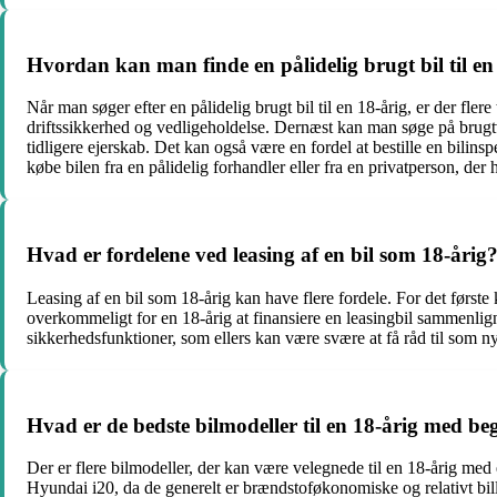
Hvordan kan man finde en pålidelig brugt bil til en
Når man søger efter en pålidelig brugt bil til en 18-årig, er der fle
driftssikkerhed og vedligeholdelse. Dernæst kan man søge på brug
tidligere ejerskab. Det kan også være en fordel at bestille en bilin
købe bilen fra en pålidelig forhandler eller fra en privatperson, der 
Hvad er fordelene ved leasing af en bil som 18-årig
Leasing af en bil som 18-årig kan have flere fordele. For det før
overkommeligt for en 18-årig at finansiere en leasingbil sammenlign
sikkerhedsfunktioner, som ellers kan være svære at få råd til som n
Hvad er de bedste bilmodeller til en 18-årig med b
Der er flere bilmodeller, der kan være velegnede til en 18-årig me
Hyundai i20, da de generelt er brændstoføkonomiske og relativt billig