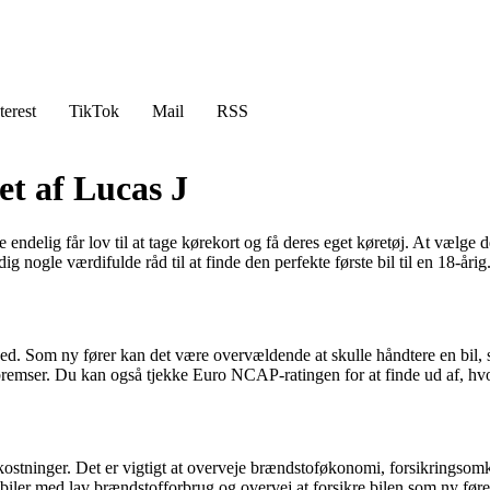
terest
TikTok
Mail
RSS
vet af Lucas J
e endelig får lov til at tage kørekort og få deres eget køretøj. At vælge
dig nogle værdifulde råd til at finde den perfekte første bil til en 18-årig
erhed. Som ny fører kan det være overvældende at skulle håndtere en bil, s
emser. Du kan også tjekke Euro NCAP-ratingen for at finde ud af, hvor s
mkostninger. Det er vigtigt at overveje brændstoføkonomi, forsikringsomk
iler med lav brændstofforbrug og overvej at forsikre bilen som ny fører 