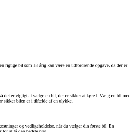
 den rigtige bil som 18-årig kan være en udfordrende opgave, da der er
.
å det er vigtigt at vælge en bil, der er sikker at køre i. Vælg en bil med
ikker bilen er i tilfælde af en ulykke.
ostninger og vedligeholdelse, når du vælger din første bil. En
for at få den bedste pris.