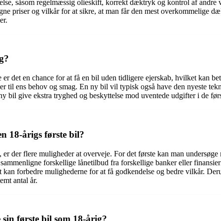
, såsom regelmæssig olieskift, korrekt dæktryk og kontrol af andre v
gne priser og vilkår for at sikre, at man får den mest overkommelige d
er.
ig?
te er det en chance for at få en bil uden tidligere ejerskab, hvilket kan 
er til ens behov og smag. En ny bil vil typisk også have den nyeste tekn
y bil give ekstra tryghed og beskyttelse mod uventede udgifter i de førs
 18-årigs første bil?
l, er der flere muligheder at overveje. For det første kan man undersøge m
ammenligne forskellige lånetilbud fra forskellige banker eller finansier
ket kan forbedre mulighederne for at få godkendelse og bedre vilkår. 
emt antal år.
sin første bil som 18-årig?