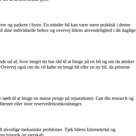
vrere og parkere i byen. En mindre bil kan være mere praktisk i denne
 til dine individuelle behov og overvej bilens anvendelighed i dit daglige
finde ud af, hvor meget du har råd til at bruge på en bil og om du ønsker
. Overvej også om du vil købe en brugt bil eller en ny bil, da priserne
ære nødt til at bruge en masse penge på reparationer. Gør din research og
blemer eller store reservedelsomkostninger.
haft alvorlige mekaniske problemer. Tjek bilens kilometertal og
ens historik og ejerskab.