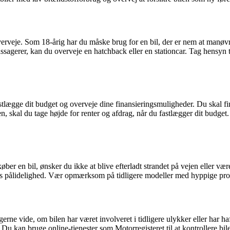
 overveje. Som 18-årig har du måske brug for en bil, der er nem at manø
 passagerer, kan du overveje en hatchback eller en stationcar. Tag hensyn
t fastlægge dit budget og overveje dine finansieringsmuligheder. Du skal 
len, skal du tage højde for renter og afdrag, når du fastlægger dit budget
 køber en bil, ønsker du ikke at blive efterladt strandet på vejen eller v
eres pålidelighed. Vær opmærksom på tidligere modeller med hyppige pro
l gerne vide, om bilen har været involveret i tidligere ulykker eller har 
. Du kan bruge online-tjenester som Motorregisteret til at kontrollere bil