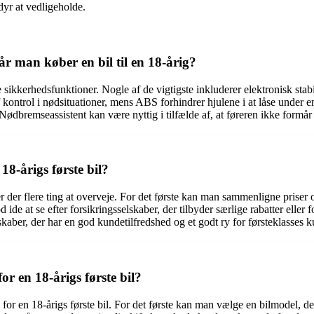
 dyr at vedligeholde.
år man køber en bil til en 18-årig?
sse sikkerhedsfunktioner. Nogle af de vigtigste inkluderer elektronisk st
 kontrol i nødsituationer, mens ABS forhindrer hjulene i at låse under
ødbremseassistent kan være nyttig i tilfælde af, at føreren ikke formår a
18-årigs første bil?
er der flere ting at overveje. For det første kan man sammenligne priser o
e at se efter forsikringsselskaber, der tilbyder særlige rabatter eller f
kaber, der har en god kundetilfredshed og et godt ry for førsteklasses 
 en 18-årigs første bil?
or en 18-årigs første bil. For det første kan man vælge en bilmodel, d