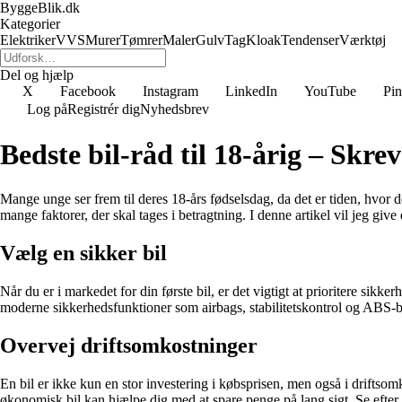
ByggeBlik.dk
Kategorier
Elektriker
VVS
Murer
Tømrer
Maler
Gulv
Tag
Kloak
Tendenser
Værktøj
Del og hjælp
X
Facebook
Instagram
LinkedIn
YouTube
Pin
Log på
Registrér dig
Nyhedsbrev
Bedste bil-råd til 18-årig – Skre
Mange unge ser frem til deres 18-års fødselsdag, da det er tiden, hvor d
mange faktorer, der skal tages i betragtning. I denne artikel vil jeg give 
Vælg en sikker bil
Når du er i markedet for din første bil, er det vigtigt at prioritere sikk
moderne sikkerhedsfunktioner som airbags, stabilitetskontrol og ABS-br
Overvej driftsomkostninger
En bil er ikke kun en stor investering i købsprisen, men også i driftso
økonomisk bil kan hjælpe dig med at spare penge på lang sigt. Se efter b