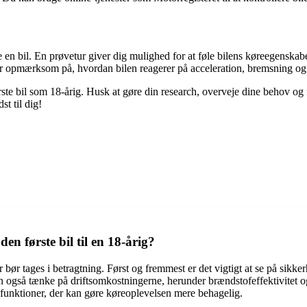
øbe en bil. En prøvetur giver dig mulighed for at føle bilens køreegenska
ær opmærksom på, hvordan bilen reagerer på acceleration, bremsning og 
ørste bil som 18-årig. Husk at gøre din research, overveje dine behov og 
st til dig!
n første bil til en 18-årig?
der bør tages i betragtning. Først og fremmest er det vigtigt at se på si
man også tænke på driftsomkostningerne, herunder brændstofeffektivitet
 funktioner, der kan gøre køreoplevelsen mere behagelig.