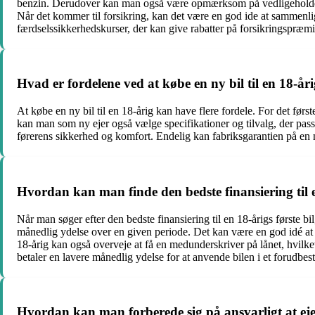
benzin. Derudover kan man også være opmærksom på vedligeholdelse
Når det kommer til forsikring, kan det være en god ide at sammenli
færdselssikkerhedskurser, der kan give rabatter på forsikringspræmi
Hvad er fordelene ved at købe en ny bil til en 18-år
At købe en ny bil til en 18-årig kan have flere fordele. For det førs
kan man som ny ejer også vælge specifikationer og tilvalg, der pass
førerens sikkerhed og komfort. Endelig kan fabriksgarantien på en n
Hvordan kan man finde den bedste finansiering til en
Når man søger efter den bedste finansiering til en 18-årigs første bi
månedlig ydelse over en given periode. Det kan være en god idé at s
18-årig kan også overveje at få en medunderskriver på lånet, hvil
betaler en lavere månedlig ydelse for at anvende bilen i et forudbest
Hvordan kan man forberede sig på ansvarligt at eje 