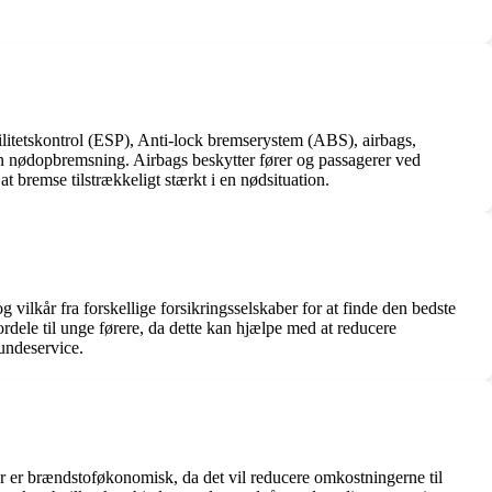
abilitetskontrol (ESP), Anti-lock bremserystem (ABS), airbags,
 en nødopbremsning. Airbags beskytter fører og passagerer ved
t bremse tilstrækkeligt stærkt i en nødsituation.
g vilkår fra forskellige forsikringsselskaber for at finde den bedste
ordele til unge førere, da dette kan hjælpe med at reducere
kundeservice.
er er brændstoføkonomisk, da det vil reducere omkostningerne til