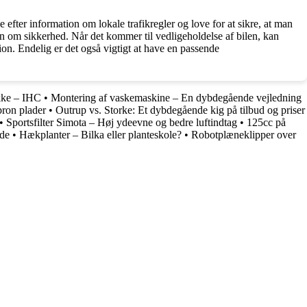
 efter information om lokale trafikregler og love for at sikre, at man
en om sikkerhed. Når det kommer til vedligeholdelse af bilen, kan
on. Endelig er det også vigtigt at have en passende
ikke – IHC
•
Montering af vaskemaskine – En dybdegående vejledning
pron plader
•
Outrup vs. Storke: Et dybdegående kig på tilbud og priser
•
Sportsfilter Simota – Høj ydeevne og bedre luftindtag
•
125cc på
ide
•
Hækplanter – Bilka eller planteskole?
•
Robotplæneklipper over