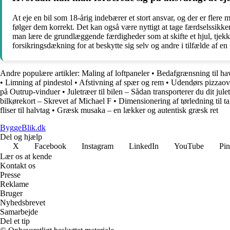
At eje en bil som 18-årig indebærer et stort ansvar, og der er flere 
følger dem korrekt. Det kan også være nyttigt at tage færdselssikke
man lære de grundlæggende færdigheder som at skifte et hjul, tjekk
forsikringsdækning for at beskytte sig selv og andre i tilfælde af en
Andre populære artikler:
Maling af loftpaneler
•
Bedafgrænsning til hav
•
Limning af pindestol
•
Afstivning af spær og rem
•
Udendørs pizzaovn
på Outrup-vinduer
•
Juletræer til bilen – Sådan transporterer du dit ju
bilkørekort – Skrevet af Michael F
•
Dimensionering af tørledning til t
fliser til halvtag
•
Græsk musaka – en lækker og autentisk græsk ret
ByggeBlik.dk
Del og hjælp
X
Facebook
Instagram
LinkedIn
YouTube
Pin
Lær os at kende
Kontakt os
Presse
Reklame
Bruger
Nyhedsbrevet
Samarbejde
Del et tip