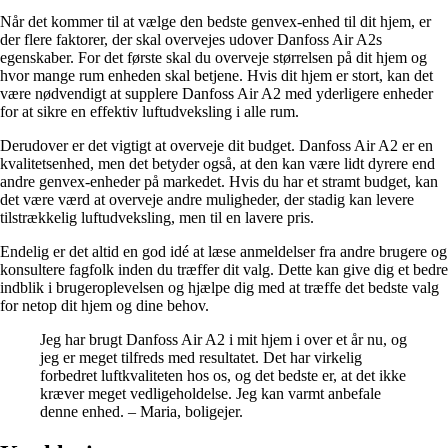
Når det kommer til at vælge den bedste genvex-enhed til dit hjem, er
der flere faktorer, der skal overvejes udover Danfoss Air A2s
egenskaber. For det første skal du overveje størrelsen på dit hjem og
hvor mange rum enheden skal betjene. Hvis dit hjem er stort, kan det
være nødvendigt at supplere Danfoss Air A2 med yderligere enheder
for at sikre en effektiv luftudveksling i alle rum.
Derudover er det vigtigt at overveje dit budget. Danfoss Air A2 er en
kvalitetsenhed, men det betyder også, at den kan være lidt dyrere end
andre genvex-enheder på markedet. Hvis du har et stramt budget, kan
det være værd at overveje andre muligheder, der stadig kan levere
tilstrækkelig luftudveksling, men til en lavere pris.
Endelig er det altid en god idé at læse anmeldelser fra andre brugere og
konsultere fagfolk inden du træffer dit valg. Dette kan give dig et bedre
indblik i brugeroplevelsen og hjælpe dig med at træffe det bedste valg
for netop dit hjem og dine behov.
Jeg har brugt Danfoss Air A2 i mit hjem i over et år nu, og
jeg er meget tilfreds med resultatet. Det har virkelig
forbedret luftkvaliteten hos os, og det bedste er, at det ikke
kræver meget vedligeholdelse. Jeg kan varmt anbefale
denne enhed. – Maria, boligejer.