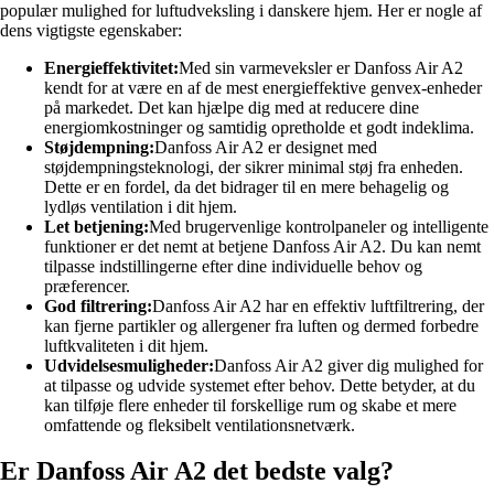
populær mulighed for luftudveksling i danskere hjem. Her er nogle af
dens vigtigste egenskaber:
Energieffektivitet:
Med sin varmeveksler er Danfoss Air A2
kendt for at være en af de mest energieffektive genvex-enheder
på markedet. Det kan hjælpe dig med at reducere dine
energiomkostninger og samtidig opretholde et godt indeklima.
Støjdempning:
Danfoss Air A2 er designet med
støjdempningsteknologi, der sikrer minimal støj fra enheden.
Dette er en fordel, da det bidrager til en mere behagelig og
lydløs ventilation i dit hjem.
Let betjening:
Med brugervenlige kontrolpaneler og intelligente
funktioner er det nemt at betjene Danfoss Air A2. Du kan nemt
tilpasse indstillingerne efter dine individuelle behov og
præferencer.
God filtrering:
Danfoss Air A2 har en effektiv luftfiltrering, der
kan fjerne partikler og allergener fra luften og dermed forbedre
luftkvaliteten i dit hjem.
Udvidelsesmuligheder:
Danfoss Air A2 giver dig mulighed for
at tilpasse og udvide systemet efter behov. Dette betyder, at du
kan tilføje flere enheder til forskellige rum og skabe et mere
omfattende og fleksibelt ventilationsnetværk.
Er Danfoss Air A2 det bedste valg?