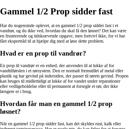
Gammel 1/2 Prop sidder fast
Har du nogensinde oplevet, at en gammel 1/2 prop sidder fast i et
vandrør, og du ikke ved, hvordan du skal få den løsnet? Det kan være
en frustrerende og tidskrævende opgave, men fortvivl ikke, for vi har
fået ekspertråd til at hjælpe dig med at løse dette problem.
Hvad er en prop til vandrør?
En prop til vandrør er en enhed, der anvendes til at lukke af for
vandtilførslen i et rørsystem. Den er normalt fremstillet af metal eller
plastik og har gevind på indersiden, der passer til rørets gevind. Propen
kan bruges til midlertidigt at lukke af for vandet under reparationer
eller vedligeholdelse eller til permanent at forsegle et rør, der ikke
længere er i brug.
Hvordan får man en gammel 1/2 prop
løsnet?
Når en gammel 1/2 prop sidder fast, kan det skyldes rust, kalk eller
indtørret tætningsmasse. Her er nogle trin, du kan følge for at forsøge