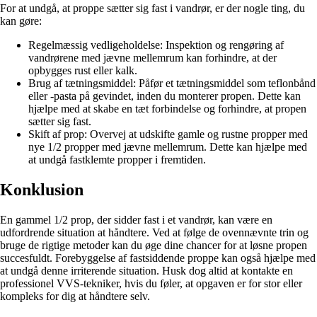
For at undgå, at proppe sætter sig fast i vandrør, er der nogle ting, du
kan gøre:
Regelmæssig vedligeholdelse: Inspektion og rengøring af
vandrørene med jævne mellemrum kan forhindre, at der
opbygges rust eller kalk.
Brug af tætningsmiddel: Påfør et tætningsmiddel som teflonbånd
eller -pasta på gevindet, inden du monterer propen. Dette kan
hjælpe med at skabe en tæt forbindelse og forhindre, at propen
sætter sig fast.
Skift af prop: Overvej at udskifte gamle og rustne propper med
nye 1/2 propper med jævne mellemrum. Dette kan hjælpe med
at undgå fastklemte propper i fremtiden.
Konklusion
En gammel 1/2 prop, der sidder fast i et vandrør, kan være en
udfordrende situation at håndtere. Ved at følge de ovennævnte trin og
bruge de rigtige metoder kan du øge dine chancer for at løsne propen
succesfuldt. Forebyggelse af fastsiddende proppe kan også hjælpe med
at undgå denne irriterende situation. Husk dog altid at kontakte en
professionel VVS-tekniker, hvis du føler, at opgaven er for stor eller
kompleks for dig at håndtere selv.