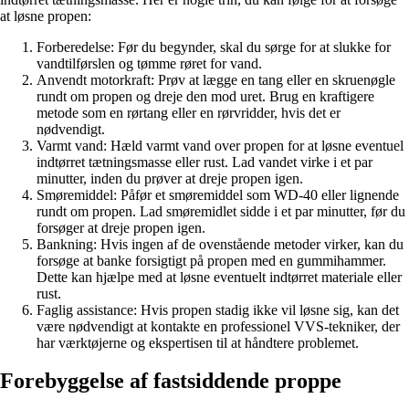
at løsne propen:
Forberedelse: Før du begynder, skal du sørge for at slukke for
vandtilførslen og tømme røret for vand.
Anvendt motorkraft: Prøv at lægge en tang eller en skruenøgle
rundt om propen og dreje den mod uret. Brug en kraftigere
metode som en rørtang eller en rørvridder, hvis det er
nødvendigt.
Varmt vand: Hæld varmt vand over propen for at løsne eventuel
indtørret tætningsmasse eller rust. Lad vandet virke i et par
minutter, inden du prøver at dreje propen igen.
Smøremiddel: Påfør et smøremiddel som WD-40 eller lignende
rundt om propen. Lad smøremidlet sidde i et par minutter, før du
forsøger at dreje propen igen.
Bankning: Hvis ingen af de ovenstående metoder virker, kan du
forsøge at banke forsigtigt på propen med en gummihammer.
Dette kan hjælpe med at løsne eventuelt indtørret materiale eller
rust.
Faglig assistance: Hvis propen stadig ikke vil løsne sig, kan det
være nødvendigt at kontakte en professionel VVS-tekniker, der
har værktøjerne og ekspertisen til at håndtere problemet.
Forebyggelse af fastsiddende proppe