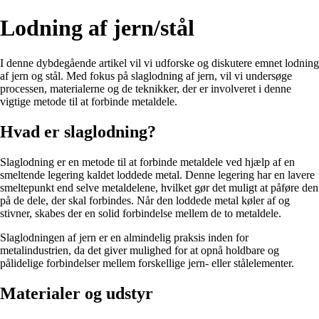
Lodning af jern/stål
I denne dybdegående artikel vil vi udforske og diskutere emnet lodning
af jern og stål. Med fokus på slaglodning af jern, vil vi undersøge
processen, materialerne og de teknikker, der er involveret i denne
vigtige metode til at forbinde metaldele.
Hvad er slaglodning?
Slaglodning er en metode til at forbinde metaldele ved hjælp af en
smeltende legering kaldet loddede metal. Denne legering har en lavere
smeltepunkt end selve metaldelene, hvilket gør det muligt at påføre den
på de dele, der skal forbindes. Når den loddede metal køler af og
stivner, skabes der en solid forbindelse mellem de to metaldele.
Slaglodningen af jern er en almindelig praksis inden for
metalindustrien, da det giver mulighed for at opnå holdbare og
pålidelige forbindelser mellem forskellige jern- eller stålelementer.
Materialer og udstyr