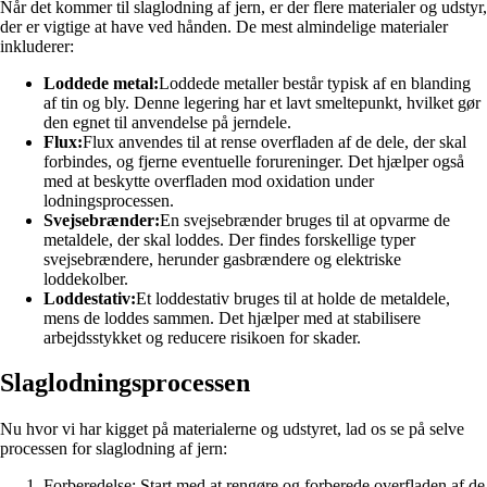
Når det kommer til slaglodning af jern, er der flere materialer og udstyr,
der er vigtige at have ved hånden. De mest almindelige materialer
inkluderer:
Loddede metal:
Loddede metaller består typisk af en blanding
af tin og bly. Denne legering har et lavt smeltepunkt, hvilket gør
den egnet til anvendelse på jerndele.
Flux:
Flux anvendes til at rense overfladen af de dele, der skal
forbindes, og fjerne eventuelle forureninger. Det hjælper også
med at beskytte overfladen mod oxidation under
lodningsprocessen.
Svejsebrænder:
En svejsebrænder bruges til at opvarme de
metaldele, der skal loddes. Der findes forskellige typer
svejsebrændere, herunder gasbrændere og elektriske
loddekolber.
Loddestativ:
Et loddestativ bruges til at holde de metaldele,
mens de loddes sammen. Det hjælper med at stabilisere
arbejdsstykket og reducere risikoen for skader.
Slaglodningsprocessen
Nu hvor vi har kigget på materialerne og udstyret, lad os se på selve
processen for slaglodning af jern:
Forberedelse: Start med at rengøre og forberede overfladen af de