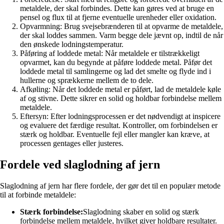
metaldele, der skal forbindes. Dette kan gøres ved at bruge en
pensel og flux til at fjerne eventuelle urenheder eller oxidation.
Opvarmning: Brug svejsebrænderen til at opvarme de metaldele,
der skal loddes sammen. Varm begge dele jævnt op, indtil de når
den ønskede lodningstemperatur.
Påføring af loddede metal: Når metaldele er tilstrækkeligt
opvarmet, kan du begynde at påføre loddede metal. Påfør det
loddede metal til samlingerne og lad det smelte og flyde ind i
hullerne og sprækkerne mellem de to dele.
Afkøling: Når det loddede metal er påført, lad de metaldele køle
af og stivne. Dette sikrer en solid og holdbar forbindelse mellem
metaldele.
Eftersyn: Efter lodningsprocessen er det nødvendigt at inspicere
og evaluere det færdige resultat. Kontroller, om forbindelsen er
stærk og holdbar. Eventuelle fejl eller mangler kan kræve, at
processen gentages eller justeres.
Fordele ved slaglodning af jern
Slaglodning af jern har flere fordele, der gør det til en populær metode
til at forbinde metaldele:
Stærk forbindelse:
Slaglodning skaber en solid og stærk
forbindelse mellem metaldele, hvilket giver holdbare resultater.