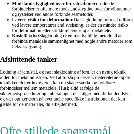
Modstandsdygtighed over for vibrationer:
Loddede
forbindelser er ofte mere modstandsdygtige over for vibrationer
og rystelser end andre forbindelsesmetoder.
Lavere risiko for deformation:
Da slaglodning normalt udføres
ved lavere temperaturer end svejsning, er der en mindre risiko
for deformation eller strukturel ændring af metaldele.
Kosteffektivt:
Slaglodning er en relativt billig metode til at
forbinde metaldele sammenlignet med nogle andre metoder som
f.eks. svejsning.
Afsluttende tanker
Lodning af jern/stål, og især slaglodning af jern, er en nyttig teknik
inden for metalindustrien. Ved at forstå processen, materialerne og de
teknikker, der er involveret, kan du skabe stærke og holdbare
forbindelser mellem metaldele. Husk altid at følge de
sikkerhedsprocedurer og anbefalinger, der følger med dit loddeudstyr,
og vær opmærksom på eventuelle specifikke instruktioner, der kan
gælde for de materialer, du arbejder med.
Ofte stillede spørgsmål