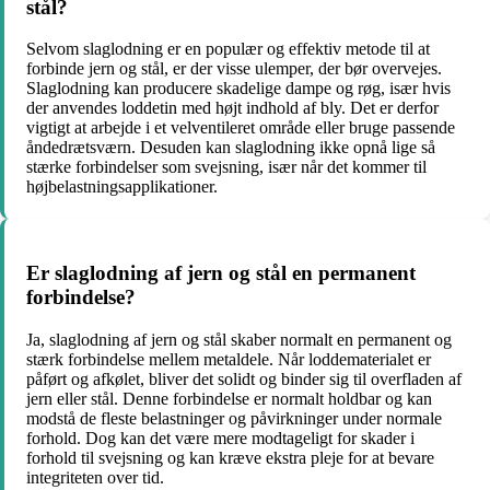
stål?
Selvom slaglodning er en populær og effektiv metode til at
forbinde jern og stål, er der visse ulemper, der bør overvejes.
Slaglodning kan producere skadelige dampe og røg, især hvis
der anvendes loddetin med højt indhold af bly. Det er derfor
vigtigt at arbejde i et velventileret område eller bruge passende
åndedrætsværn. Desuden kan slaglodning ikke opnå lige så
stærke forbindelser som svejsning, især når det kommer til
højbelastningsapplikationer.
Er slaglodning af jern og stål en permanent
forbindelse?
Ja, slaglodning af jern og stål skaber normalt en permanent og
stærk forbindelse mellem metaldele. Når loddematerialet er
påført og afkølet, bliver det solidt og binder sig til overfladen af
jern eller stål. Denne forbindelse er normalt holdbar og kan
modstå de fleste belastninger og påvirkninger under normale
forhold. Dog kan det være mere modtageligt for skader i
forhold til svejsning og kan kræve ekstra pleje for at bevare
integriteten over tid.