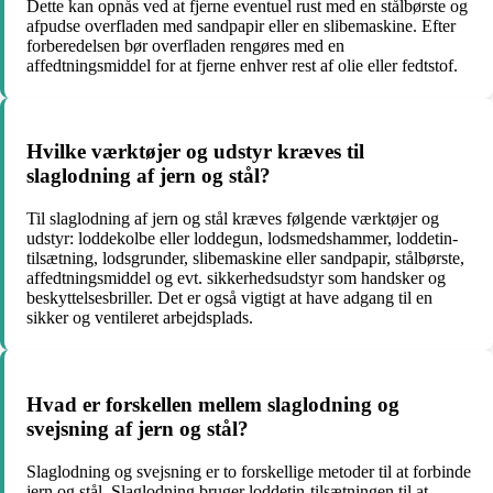
Dette kan opnås ved at fjerne eventuel rust med en stålbørste og
afpudse overfladen med sandpapir eller en slibemaskine. Efter
forberedelsen bør overfladen rengøres med en
affedtningsmiddel for at fjerne enhver rest af olie eller fedtstof.
Hvilke værktøjer og udstyr kræves til
slaglodning af jern og stål?
Til slaglodning af jern og stål kræves følgende værktøjer og
udstyr: loddekolbe eller loddegun, lodsmedshammer, loddetin-
tilsætning, lodsgrunder, slibemaskine eller sandpapir, stålbørste,
affedtningsmiddel og evt. sikkerhedsudstyr som handsker og
beskyttelsesbriller. Det er også vigtigt at have adgang til en
sikker og ventileret arbejdsplads.
Hvad er forskellen mellem slaglodning og
svejsning af jern og stål?
Slaglodning og svejsning er to forskellige metoder til at forbinde
jern og stål. Slaglodning bruger loddetin-tilsætningen til at