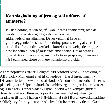
Kan slaglodning af jern og stål udføres af
amatører?
Ja, slaglodning af jern og stål kan udføres af amatører, hvis de
har det rette udstyr og følger de nødvendige
sikkerhedsforanstaltninger. Det er vigtigt at have en
grundlæggende forståelse for lodningsprocessen og at være i
stand til at forberede overfladen korrekt samt vælge den rigtige
type loddetin til den pågældende anvendelse. Det anbefales
også at øve sig på mindre, mindre kritiske projekter, inden man
går i gang med større og mere komplekse projekter.
Andre populære artikler:
Peugeot 208 Android Auto
•
Renovering af
ABS blok
•
Montering af el til kogeplade – Har 3 faser, men…
•
Diagnose tester til Vw audi seat skoda
•
Alt om koblingskabel til Texas
plæneklipper
•
Salpeterudtræk fra kældervæg – årsager, konsekvenser
og løsninger
•
Trapezplader
•
Dyse i oliefyr – en komplet guide til
dyser til oliefyr
•
Blomberg opvaskemaskine: Fejl og løsninger
•
Trådhegn til hund i haven
•
Påfyldning af salt i Bosch opvaskemaskine
•
Oliefyr og forbrug i timen
•
Alt, hvad du behøver at vide om Cook