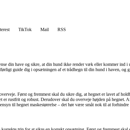
terest
TikTok
Mail
RSS
nse din have og sikre, at din hund ikke render væk eller kommer ind i u
ørligt guide dig i opsætningen af et trådhegn til din hund i haven, og g
r overveje. Først og fremmest skal du sikre dig, at hegnet er lavet af ho
det er rustfrit og robust. Derudover skal du overveje højden på hegnet. 
e hensyn til hegnet maskestørrelse – det bør være småt nok til at forhind
 de korrekte trin for at sikre en korrekt opsætning. Først og fremmest ska