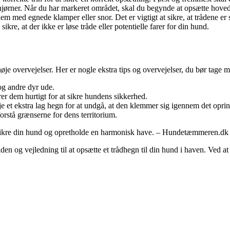
 hjørner. Når du har markeret området, skal du begynde at opsætte hoved-
dem med egnede klamper eller snor. Det er vigtigt at sikre, at trådene 
kre, at der ikke er løse tråde eller potentielle farer for din hund.
e overvejelser. Her er nogle ekstra tips og overvejelser, du bør tage m
 og andre dyr ude.
rer dem hurtigt for at sikre hundens sikkerhed.
je et ekstra lag hegn for at undgå, at den klemmer sig igennem det opri
forstå grænserne for dens territorium.
t sikre din hund og opretholde en harmonisk have. – Hundetæmmeren.dk
en og vejledning til at opsætte et trådhegn til din hund i haven. Ved at