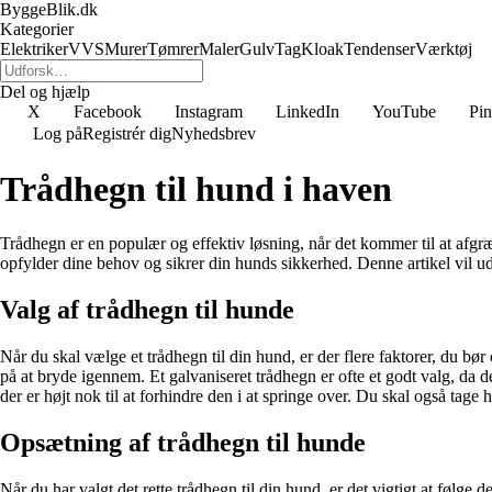
ByggeBlik.dk
Kategorier
Elektriker
VVS
Murer
Tømrer
Maler
Gulv
Tag
Kloak
Tendenser
Værktøj
Del og hjælp
X
Facebook
Instagram
LinkedIn
YouTube
Pin
Log på
Registrér dig
Nyhedsbrev
Trådhegn til hund i haven
Trådhegn er en populær og effektiv løsning, når det kommer til at afgræ
opfylder dine behov og sikrer din hunds sikkerhed. Denne artikel vil udf
Valg af trådhegn til hunde
Når du skal vælge et trådhegn til din hund, er der flere faktorer, du bø
på at bryde igennem. Et galvaniseret trådhegn er ofte et godt valg, da 
der er højt nok til at forhindre den i at springe over. Du skal også tag
Opsætning af trådhegn til hunde
Når du har valgt det rette trådhegn til din hund, er det vigtigt at følge