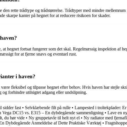
ælge den rette trådtype og trådstørrelse. Trådtyper med mindre mellemru
nde skarpe kanter på hegnet for at reducere risikoen for skader.
 haven?
re, at hegnet fortsat fungerer som det skal. Regelmæssig inspektion af he
ssigt for at fjerne snavs og eventuel rust.
ianter i haven?
 at være fleksibel og tilpasse hegnet efter behov. Hvis haven har stejle sk
g og forhindre utilsigtet adgang eller undslipning.
l sidder fast
•
Selvklæbende filt på rulle
•
Lampested i troltekplader: Er
n Vega DC15 vs. E315 – En dybdegående sammenligning
•
Lave en ny
t, du bør vide
•
Ny gruppetavle til helt nyt el
•
Ny radiator med fjernaf
En Dybdegående Anmeldelse af Dette Praktiske Værktøj
•
Fragtshoppen