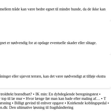
m mellem tråde kan være bedre egnet til mindre hunde, da de ikke kan
gnet er nødvendig for at opdage eventuelle skader eller slitage.
råninger eller ujævnt terræn, kan det være nødvendigt at tilføje ekstra
 troldtekt brændbart?
•
IK min: En dybdegående beregningstest
•
 top til læ mur
•
Hvor længe før man kan bade efter maling af…
•
T
læsning
•
Billigt gevind til enhver opgave
•
Knirkende koblingspedal
•
.dk: Den ultimative løsning til fragthåndtering