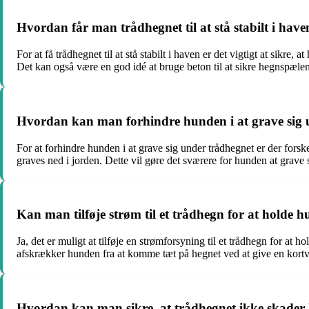
Hvordan får man trådhegnet til at stå stabilt i have
For at få trådhegnet til at stå stabilt i haven er det vigtigt at sikre
Det kan også være en god idé at bruge beton til at sikre hegnspælen
Hvordan kan man forhindre hunden i at grave sig 
For at forhindre hunden i at grave sig under trådhegnet er der forsk
graves ned i jorden. Dette vil gøre det sværere for hunden at grave 
Kan man tilføje strøm til et trådhegn for at holde 
Ja, det er muligt at tilføje en strømforsyning til et trådhegn for 
afskrækker hunden fra at komme tæt på hegnet ved at give en kortva
Hvordan kan man sikre, at trådhegnet ikke skade