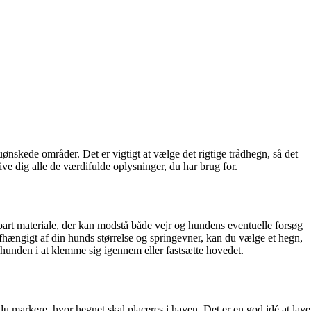
ønskede områder. Det er vigtigt at vælge det rigtige trådhegn, så det
ive dig alle de værdifulde oplysninger, du har brug for.
ldbart materiale, der kan modstå både vejr og hundens eventuelle forsøg
Afhængigt af din hunds størrelse og springevner, kan du vælge et hegn,
re hunden i at klemme sig igennem eller fastsætte hovedet.
l du markere, hvor hegnet skal placeres i haven. Det er en god idé at lave