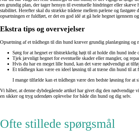
en grundig plan, der tager hensyn til eventuelle hindringer eller skæve
stabilitet. Herefter skal du strække trådene mellem pælene og fastgøre 
opsætningen er fuldført, er det en god idé at gå hele hegnet igennem og si
Ekstra tips og overvejelser
Opsætning af et trådhegn til din hund kræver grundig planlægning og nøj
Sørg for at hegnet er tilstrækkelig højt til at holde din hund inde
Tjek jævnligt hegnet for eventuelle skader eller mangler, og repa
Hvis du har en meget lille hund, kan det være nødvendigt at tilfø
Et trådhegn kan være en ideel løsning til at træne din hund til at 
I mange tilfælde kan et trådhegn være den bedste løsning for a
Vi håber, at denne dybdegående artikel har givet dig den nødvendige vid
en sikker og tryg udendørs oplevelse for både din hund og dig selv.
Ofte stillede spørgsmål