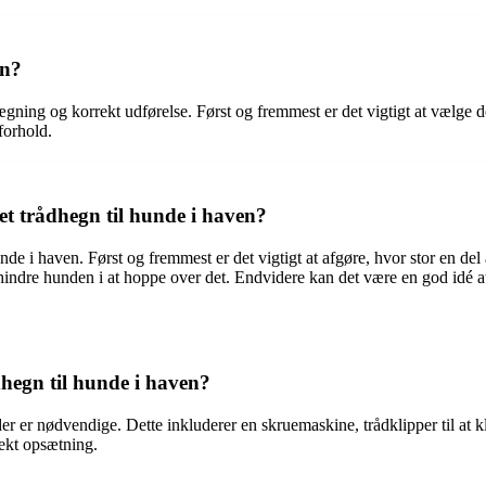
en?
ing og korrekt udførelse. Først og fremmest er det vigtigt at vælge det r
forhold.
 et trådhegn til hunde i haven?
hunde i haven. Først og fremmest er det vigtigt at afgøre, hvor stor en d
 at forhindre hunden i at hoppe over det. Endvidere kan det være en god i
dhegn til hunde i haven?
 der er nødvendige. Dette inkluderer en skruemaskine, trådklipper til at 
rekt opsætning.