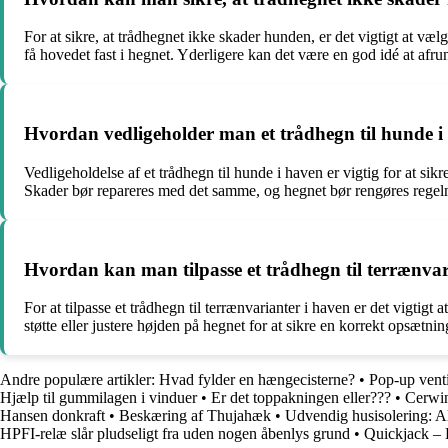
For at sikre, at trådhegnet ikke skader hunden, er det vigtigt at v
få hovedet fast i hegnet. Yderligere kan det være en god idé at afru
Hvordan vedligeholder man et trådhegn til hunde i
Vedligeholdelse af et trådhegn til hunde i haven er vigtig for at sik
Skader bør repareres med det samme, og hegnet bør rengøres regelmæ
Hvordan kan man tilpasse et trådhegn til terrænvar
For at tilpasse et trådhegn til terrænvarianter i haven er det vigtigt
støtte eller justere højden på hegnet for at sikre en korrekt opsætnin
Andre populære artikler:
Hvad fylder en hængecisterne?
•
Pop-up venti
Hjælp til gummilagen i vinduer
•
Er det toppakningen eller???
•
Cerwi
Hansen donkraft
•
Beskæring af Thujahæk
•
Udvendig husisolering: Al
HPFI-relæ slår pludseligt fra uden nogen åbenlys grund
•
Quickjack – 