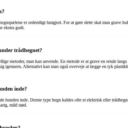
n?
, at hegnspælene er ordentligt fastgjort. For at gøre dette skal man grave h
e ekstra godt.
under trådhegnet?
ellige metoder, man kan anvende. En metode er at grave en rende langs he
sig igennem. Alternativt kan man også overveje at lægge en tyk plastikb
hunden inde?
at holde hunden inde. Denne type hegn kaldes ofte et elektrisk eller trå
rig, mild stød.
r hunden?