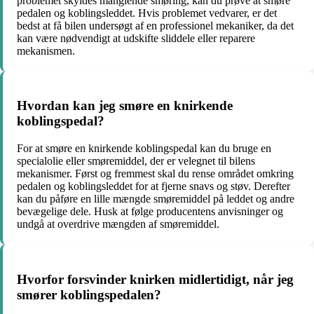
problemet skyldes manglende smøring, kan du prøve at smøre
pedalen og koblingsleddet. Hvis problemet vedvarer, er det
bedst at få bilen undersøgt af en professionel mekaniker, da det
kan være nødvendigt at udskifte sliddele eller reparere
mekanismen.
Hvordan kan jeg smøre en knirkende
koblingspedal?
For at smøre en knirkende koblingspedal kan du bruge en
specialolie eller smøremiddel, der er velegnet til bilens
mekanismer. Først og fremmest skal du rense området omkring
pedalen og koblingsleddet for at fjerne snavs og støv. Derefter
kan du påføre en lille mængde smøremiddel på leddet og andre
bevægelige dele. Husk at følge producentens anvisninger og
undgå at overdrive mængden af smøremiddel.
Hvorfor forsvinder knirken midlertidigt, når jeg
smører koblingspedalen?