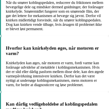
Når du smører koblingspedalen, reducerer du friktionen mellem
bevægelige dele og mindsker dermed gnidninger, der forårsager
knirkelyde. Smøremidlet fungerer som en smørende film, der
gør det lettere for mekanismen at bevæge sig jævnt. Derfor vil
knirken midlertidigt forsvinde, når du smører koblingspedalen.
Dog kan knirken vende tilbage, hvis årsagen til problemet ikke
er blevet løst permanent.
Hvorfor kan knirkelyden øges, når motoren er
varm?
Knirkelyden kan øges, når motoren er varm, fordi varme kan
forårsage udvidelse af metaldele i koblingsmekanismen. Hvis
der er slid eller dårlig pasform mellem disse dele, kan den øgede
varmepåvirkning intensivere knirken. Derfor kan det være
nyttigt at undersøge koblingsmekanismen, mens motoren er
varm, for bedre at diagnosticere og løse problemet.
Kan dårlig vedligeholdelse af koblingspedalen