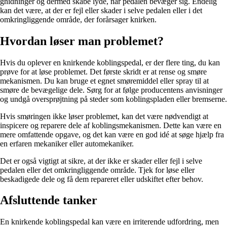
gnidninger og dermed skabe lyde, når pedalen bevæger sig. Endelig
kan det være, at der er fejl eller skader i selve pedalen eller i det
omkringliggende område, der forårsager knirken.
Hvordan løser man problemet?
Hvis du oplever en knirkende koblingspedal, er der flere ting, du kan
prøve for at løse problemet. Det første skridt er at rense og smøre
mekanismen. Du kan bruge et egnet smøremiddel eller spray til at
smøre de bevægelige dele. Sørg for at følge producentens anvisninger
og undgå oversprøjtning på steder som koblingspladen eller bremserne.
Hvis smøringen ikke løser problemet, kan det være nødvendigt at
inspicere og reparere dele af koblingsmekanismen. Dette kan være en
mere omfattende opgave, og det kan være en god idé at søge hjælp fra
en erfaren mekaniker eller automekaniker.
Det er også vigtigt at sikre, at der ikke er skader eller fejl i selve
pedalen eller det omkringliggende område. Tjek for løse eller
beskadigede dele og få dem repareret eller udskiftet efter behov.
Afsluttende tanker
En knirkende koblingspedal kan være en irriterende udfordring, men