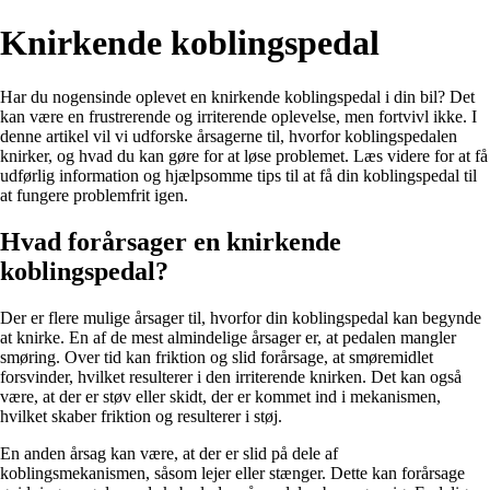
Knirkende koblingspedal
Har du nogensinde oplevet en knirkende koblingspedal i din bil? Det
kan være en frustrerende og irriterende oplevelse, men fortvivl ikke. I
denne artikel vil vi udforske årsagerne til, hvorfor koblingspedalen
knirker, og hvad du kan gøre for at løse problemet. Læs videre for at få
udførlig information og hjælpsomme tips til at få din koblingspedal til
at fungere problemfrit igen.
Hvad forårsager en knirkende
koblingspedal?
Der er flere mulige årsager til, hvorfor din koblingspedal kan begynde
at knirke. En af de mest almindelige årsager er, at pedalen mangler
smøring. Over tid kan friktion og slid forårsage, at smøremidlet
forsvinder, hvilket resulterer i den irriterende knirken. Det kan også
være, at der er støv eller skidt, der er kommet ind i mekanismen,
hvilket skaber friktion og resulterer i støj.
En anden årsag kan være, at der er slid på dele af
koblingsmekanismen, såsom lejer eller stænger. Dette kan forårsage