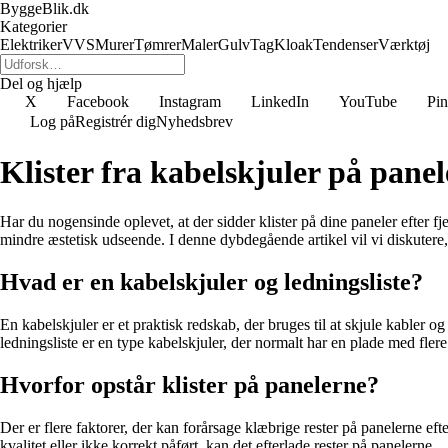
ByggeBlik.dk
Kategorier
Elektriker
VVS
Murer
Tømrer
Maler
Gulv
Tag
Kloak
Tendenser
Værktøj
Del og hjælp
X
Facebook
Instagram
LinkedIn
YouTube
Pin
Log på
Registrér dig
Nyhedsbrev
Klister fra kabelskjuler på pane
Har du nogensinde oplevet, at der sidder klister på dine paneler efter f
mindre æstetisk udseende. I denne dybdegående artikel vil vi diskutere
Hvad er en kabelskjuler og ledningsliste?
En kabelskjuler er et praktisk redskab, der bruges til at skjule kabler 
ledningsliste er en type kabelskjuler, der normalt har en plade med fler
Hvorfor opstår klister på panelerne?
Der er flere faktorer, der kan forårsage klæbrige rester på panelerne efte
kvalitet eller ikke korrekt påført, kan det efterlade rester på panelerne.