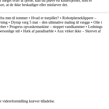
r meget svær at fjerne, kan du prøve en klisterfjerner, som er
kre, at de ikke beskadiger eller misfarver det.
fra mm til tommer
•
Hvad er træpiller?
•
Robotplæneklippere –
vning
•
Dyrup væg 5 mat – den ultimative maling til vægge
•
Olie i
eber
•
Progress opvaskemaskine – stoppet vandkammer
•
Lednings
ersonlige stil
•
Hæk af paradisæble
•
Aux virker ikke – Skrevet af
r videreformidling kræver tilladelse.