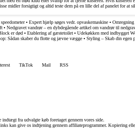
et med en blød klud eller svamp for at fjerne klisteren. Hvis klisteren e
e midler forsigtigt og altid teste dem på en lille del af panelet for at si
i speedometer
•
Expert hjælp søges vedr. opvaskemaskine
•
Omregning 
ft
•
Nedgravet vandrør – en dybdegående artikel om vandrør til nedgra
lock er død
•
Etablering af gæstetoilet
•
Udekøkken med indbygget W
op: Sådan skaber du flotte og jævne vægge
•
Styling – Skab din egen p
terest
TikTok
Mail
RSS
e indtægt fra udvalgte køb foretaget gennem vores side.
 links kan give os indtjening gennem affiliateprogrammer. Kopiering elle