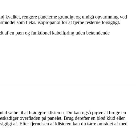
f høj kvalitet, rengøre panelerne grundigt og undgå opvarmning ved
middel som f.eks. isopropanol for at fjerne resterne forsigtigt.
godt af en pæn og funktionel kabelføring uden betændende
mild sæbe til at blødgøre klisteren. Du kan også prøve at bruge en
ke beskadiger overfladen på panelet. Brug derefter en blød klud eller
rsigtigt af. Efter fjernelsen af klisteren kan du tørre området af med