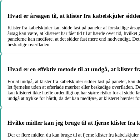
Hvad er årsagen til, at klister fra kabelskjuler sidde
Klister fra kabelskjuler kan sidde fast på paneler af forskellige årsag
årsag kan være, at klisteret har fået tid til at hærde over tid, hvilk
panelerne kan medføre, at det sidder fast mere end nødvendigt. Det er
beskadige overfladen.
Hvad er en effektiv metode til at undgå, at klister f
For at undgå, at klister fra kabelskjuler sidder fast på paneler, kan d
let fjernelse uden at efterlade mærker eller beskadige overfladen. De
kan klisteret ikke hæfte ordentligt og har større risiko for at sidde f
undgå at trykke for hårdt, da det kan medføre, at klisteret hærder fo
Hvilke midler kan jeg bruge til at fjerne klister fra
Der er flere midler, du kan bruge til at fjerne klister fra kabelskj