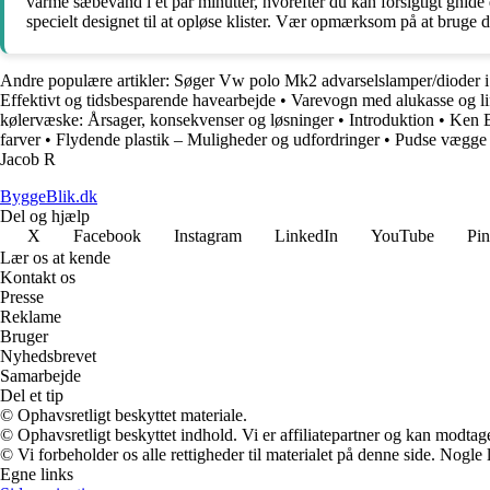
varme sæbevand i et par minutter, hvorefter du kan forsigtigt gnide d
specielt designet til at opløse klister. Vær opmærksom på at bruge diss
Andre populære artikler:
Søger Vw polo Mk2 advarselslamper/dioder 
Effektivt og tidsbesparende havearbejde
•
Varevogn med alukasse og li
kølervæske: Årsager, konsekvenser og løsninger
•
Introduktion
•
Ken B
farver
•
Flydende plastik – Muligheder og udfordringer
•
Pudse vægge 
Jacob R
ByggeBlik.dk
Del og hjælp
X
Facebook
Instagram
LinkedIn
YouTube
Pin
Lær os at kende
Kontakt os
Presse
Reklame
Bruger
Nyhedsbrevet
Samarbejde
Del et tip
© Ophavsretligt beskyttet materiale.
© Ophavsretligt beskyttet indhold. Vi er affiliatepartner og kan modtag
© Vi forbeholder os alle rettigheder til materialet på denne side. Nogle
Egne links