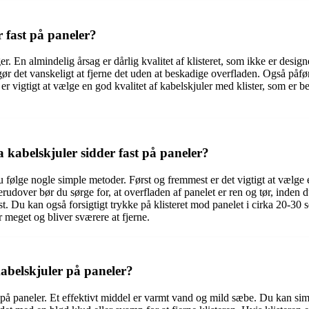
r fast på paneler?
er. En almindelig årsag er dårlig kvalitet af klisteret, som ikke er design
et gør det vanskeligt at fjerne det uden at beskadige overfladen. Også påfø
 vigtigt at vælge en god kvalitet af kabelskjuler med klister, som er ber
ra kabelskjuler sidder fast på paneler?
u følge nogle simple metoder. Først og fremmest er det vigtigt at vælge en 
rudover bør du sørge for, at overfladen af panelet er ren og tør, inden d
ast. Du kan også forsigtigt trykke på klisteret mod panelet i cirka 20-30 se
r meget og bliver sværere at fjerne.
 kabelskjuler på paneler?
uler på paneler. Et effektivt middel er varmt vand og mild sæbe. Du kan s