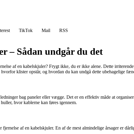
terest
TikTok
Mail
RSS
ler – Sådan undgår du det
jernelse af en kabelskjuler? Frygt ikke, du er ikke alene. Dette irritere
, hvorfor klister opstår, og hvordan du kan undgå dette ubehagelige fæ
og ledninger bag paneler eller vægge. Det er en effektiv måde at organis
e huller, hvor kablerne kan føres igennem.
r fjernelse af en kabelskjuler. En af de mest almindelige årsager er dårli