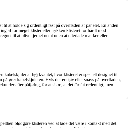
et til at holde sig ordentligt fast på overfladen af panelet. En anden
ring af for meget klister eller trykken klisteret for hårdt mod
egnet til at blive fjernet nemt uden at efterlade mærker eller
kabelskjuler af høj kvalitet, hvor klisteret er specielt designet til
u påfører kabelskjuleren. Hvis der er støv eller snavs på overfladen,
kunder efter påføring, for at sikre, at det får fat ordentligt, men
impelthen blødgøre klisteren ved at lade det være i kontakt med det