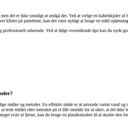
m, men det er ikke umuligt at undgå det. Ved at vælge en kabelskjuler a
er klister på panelerne, kan det være nyttigt at bruge en mild opløsnings
 og professionelt udseende. Ved at følge ovenstående tips kan du nyde 
neler?
kellige midler og metoder. En effektiv måde er at anvende varmt vand og 
tid at teste midlet eller metoden på et lille område for at sikre, at det ik
r meget svær at fjerne, kan du bruge en plastikskraber til at skrabe den fo