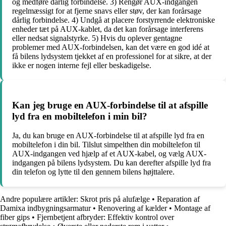
og medføre dårlig forbindelse. 3) Rengør AUX-indgangen
regelmæssigt for at fjerne snavs eller støv, der kan forårsage
dårlig forbindelse. 4) Undgå at placere forstyrrende elektroniske
enheder tæt på AUX-kablet, da det kan forårsage interferens
eller nedsat signalstyrke. 5) Hvis du oplever gentagne
problemer med AUX-forbindelsen, kan det være en god idé at
få bilens lydsystem tjekket af en professionel for at sikre, at der
ikke er nogen interne fejl eller beskadigelse.
Kan jeg bruge en AUX-forbindelse til at afspille
lyd fra en mobiltelefon i min bil?
Ja, du kan bruge en AUX-forbindelse til at afspille lyd fra en
mobiltelefon i din bil. Tilslut simpelthen din mobiltelefon til
AUX-indgangen ved hjælp af et AUX-kabel, og vælg AUX-
indgangen på bilens lydsystem. Du kan derefter afspille lyd fra
din telefon og lytte til den gennem bilens højttalere.
Andre populære artikler:
Skrot pris på alufælge
•
Reparation af
Damixa indbygningsarmatur
•
Renovering af kælder
•
Montage af
fiber gips
•
Fjernbetjent afbryder: Effektiv kontrol over