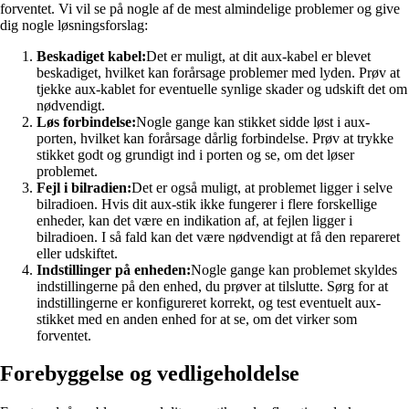
forventet. Vi vil se på nogle af de mest almindelige problemer og give
dig nogle løsningsforslag:
Beskadiget kabel:
Det er muligt, at dit aux-kabel er blevet
beskadiget, hvilket kan forårsage problemer med lyden. Prøv at
tjekke aux-kablet for eventuelle synlige skader og udskift det om
nødvendigt.
Løs forbindelse:
Nogle gange kan stikket sidde løst i aux-
porten, hvilket kan forårsage dårlig forbindelse. Prøv at trykke
stikket godt og grundigt ind i porten og se, om det løser
problemet.
Fejl i bilradien:
Det er også muligt, at problemet ligger i selve
bilradioen. Hvis dit aux-stik ikke fungerer i flere forskellige
enheder, kan det være en indikation af, at fejlen ligger i
bilradioen. I så fald kan det være nødvendigt at få den repareret
eller udskiftet.
Indstillinger på enheden:
Nogle gange kan problemet skyldes
indstillingerne på den enhed, du prøver at tilslutte. Sørg for at
indstillingerne er konfigureret korrekt, og test eventuelt aux-
stikket med en anden enhed for at se, om det virker som
forventet.
Forebyggelse og vedligeholdelse