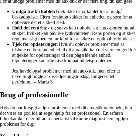
For at undgå problemer med dit aux-stik er der flere ting, du kan gøre:
Undgå træk i kablet:
Træk ikke i aux-kablet for at undgå
beskadigelser. Fjern forsigtigt stikket fra enheden og sørg for at
opbevare det et sikkert sted.
Hold det rent:
Støv og snavs kan ophobe sig i aux-porten og på
stikket, hvilket kan påvirke lydkvaliteten. Rens porten og stikket
regelmæssigt med en tør klud for at sikre en optimal forbindelse.
Tjek for opdateringer:
Hvis du oplever problemer med at
tilslutte en bestemt enhed til dit aux-stik, kan det være en god idé
at tjekke for opdateringer til den pågældende enhed.
Opdateringer kan ofte løse kompatibilitetsproblemer.
Jeg havde også problemer med mit aux-stik, men efter at
have fulgt nogle af disse løsningsforslag, fungerer det
perfekt nu. – Maria S.
Brug af professionelle
Hvis du har forsøgt at løse problemet med dit aux-stik uden held, kan
det være en god idé at søge hjælp fra en professionel. En erfaren
bilmekaniker eller bilradio-specialist vil kunne diagnosticere og løse
problemet for dig.