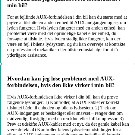
min bil?
For at fejlfinde AUX-forbindelsen i din bil kan du starte med at
prøve at tilslutte en anden enhed til AUX-indgangen og se, om
lyden fungerer. Hvis lyden fungerer med en anden enhed, kan
problemet være med det oprindelige kabel eller enhed, du
forsøgte at tilslutte. Hvis lyden stadig ikke fungerer, kan der
være en fejl i bilens lydsystem, og du kan overveje at kontakte
en professionel mekaniker eller bilstereoinstallatør for at få
yderligere assistance.
Hvordan kan jeg løse problemet med AUX-
forbindelsen, hvis den ikke virker i min bil?
Hvis AUX-forbindelsen ikke virker i din bil, kan du prøve
følgende løsninger: 1) Kontroller, at AUX-kablet er korrekt
tilsluttet både til enheden og bilens lydsystem. 2) Tjek om
AUX-indgangen er beskadiget eller snavset – rengør den om
nødvendigt forsigtigt med en ren klud eller luftkompressor. 3)
Prøv at udskifte AUX-kablet med et nyt, da det gamle kabel kan
være defekt. 4) Kontroller bilens lydsystemindstillinger for at
sikre, at AUX-indgangen er aktiveret og indstillet til korrekt