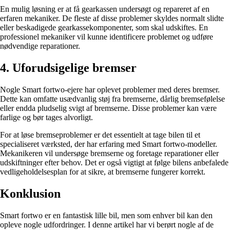
En mulig løsning er at få gearkassen undersøgt og repareret af en
erfaren mekaniker. De fleste af disse problemer skyldes normalt slidte
eller beskadigede gearkassekomponenter, som skal udskiftes. En
professionel mekaniker vil kunne identificere problemet og udføre
nødvendige reparationer.
4. Uforudsigelige bremser
Nogle Smart fortwo-ejere har oplevet problemer med deres bremser.
Dette kan omfatte usædvanlig støj fra bremserne, dårlig bremsefølelse
eller endda pludselig svigt af bremserne. Disse problemer kan være
farlige og bør tages alvorligt.
For at løse bremseproblemer er det essentielt at tage bilen til et
specialiseret værksted, der har erfaring med Smart fortwo-modeller.
Mekanikeren vil undersøge bremserne og foretage reparationer eller
udskiftninger efter behov. Det er også vigtigt at følge bilens anbefalede
vedligeholdelsesplan for at sikre, at bremserne fungerer korrekt.
Konklusion
Smart fortwo er en fantastisk lille bil, men som enhver bil kan den
opleve nogle udfordringer. I denne artikel har vi berørt nogle af de