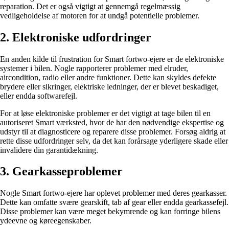
reparation. Det er også vigtigt at gennemgå regelmæssig
vedligeholdelse af motoren for at undgå potentielle problemer.
2. Elektroniske udfordringer
En anden kilde til frustration for Smart fortwo-ejere er de elektroniske
systemer i bilen. Nogle rapporterer problemer med elruder,
aircondition, radio eller andre funktioner. Dette kan skyldes defekte
brydere eller sikringer, elektriske ledninger, der er blevet beskadiget,
eller endda softwarefejl.
For at løse elektroniske problemer er det vigtigt at tage bilen til en
autoriseret Smart værksted, hvor de har den nødvendige ekspertise og
udstyr til at diagnosticere og reparere disse problemer. Forsøg aldrig at
rette disse udfordringer selv, da det kan forårsage yderligere skade eller
invalidere din garantidækning.
3. Gearkasseproblemer
Nogle Smart fortwo-ejere har oplevet problemer med deres gearkasser.
Dette kan omfatte svære gearskift, tab af gear eller endda gearkassefejl.
Disse problemer kan være meget bekymrende og kan forringe bilens
ydeevne og køreegenskaber.