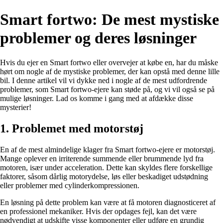
Smart fortwo: De mest mystiske
problemer og deres løsninger
Hvis du ejer en Smart fortwo eller overvejer at købe en, har du måske
hørt om nogle af de mystiske problemer, der kan opstå med denne lille
bil. I denne artikel vil vi dykke ned i nogle af de mest udfordrende
problemer, som Smart fortwo-ejere kan støde på, og vi vil også se på
mulige løsninger. Lad os komme i gang med at afdække disse
mysterier!
1. Problemet med motorstøj
En af de mest almindelige klager fra Smart fortwo-ejere er motorstøj.
Mange oplever en irriterende summende eller brummende lyd fra
motoren, især under acceleration. Dette kan skyldes flere forskellige
faktorer, såsom dårlig motorydelse, løs eller beskadiget udstødning
eller problemer med cylinderkompressionen.
En løsning på dette problem kan være at få motoren diagnosticeret af
en professionel mekaniker. Hvis der opdages fejl, kan det være
nødvendigt at udskifte visse komponenter eller udføre en grundig