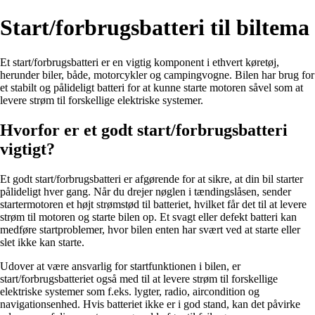
Start/forbrugsbatteri til biltema
Et start/forbrugsbatteri er en vigtig komponent i ethvert køretøj,
herunder biler, både, motorcykler og campingvogne. Bilen har brug for
et stabilt og pålideligt batteri for at kunne starte motoren såvel som at
levere strøm til forskellige elektriske systemer.
Hvorfor er et godt start/forbrugsbatteri
vigtigt?
Et godt start/forbrugsbatteri er afgørende for at sikre, at din bil starter
pålideligt hver gang. Når du drejer nøglen i tændingslåsen, sender
startermotoren et højt strømstød til batteriet, hvilket får det til at levere
strøm til motoren og starte bilen op. Et svagt eller defekt batteri kan
medføre startproblemer, hvor bilen enten har svært ved at starte eller
slet ikke kan starte.
Udover at være ansvarlig for startfunktionen i bilen, er
start/forbrugsbatteriet også med til at levere strøm til forskellige
elektriske systemer som f.eks. lygter, radio, aircondition og
navigationsenhed. Hvis batteriet ikke er i god stand, kan det påvirke