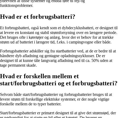
ydeevnen af disse systemer og endda føre til fejl og
funktionsproblemer.
Hvad er et forbrugsbatteri?
Et forbrugsbatteri, også kendt som et dybdecyklusbatteri, er designet til
at levere en konstant og stabil strømforsyning over en længere periode.
Det bruges ofte i køretøjer og anlæg, hvor der er behov for at trække
strøm ud af batteriet i længere tid, f.eks. i campingvogne eller både.
Forbrugsbatterier adskiller sig fra startbatterier ved, at de er bedre til at
håndtere dyb afladning og gentagne opladningssyklusser. De er
designet til at kunne tåle langvarig afladning ned til ca. 50% uden at
tage permanent skade.
Hvad er forskellen mellem et
start/forbrugsbatteri og et forbrugsbatteri?
Selvom både start/forbrugsbatterier og forbrugsbatterier bruges til at
levere strøm til forskellige elektriske systemer, er der nogle vigtige
forskelle mellem de to typer batterier.
Start/forbrugsbatterier er primært designet til at give det strømstød, der
er nødvendigt for at starte en bil eller et køretøj. De leverer en