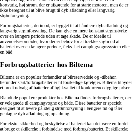
kortvarig, høj strøm, der er afgørende for at starte motoren, men de er
ikke beregnet til at blive brugt til dyb afladning eller langvarig
strømforsyning.
Forbrugsbatterier, derimod, er bygget til at håndtere dyb afladning og
langvarig strømforsyning. De kan give en mere konstant strømstyrke
over en længere periode uden at tage skade. De er ideelle til
anvendelsesområder, hvor der er behov for at trække strøm ud af
batteriet over en længere periode, f.eks. i et campingvognssystem eller
en båd.
Forbrugsbatterier hos Biltema
Biltema er en populær forhandler af bilreservedele og -tilbehør,
herunder start/forbrugsbatterier til forskellige køretøjer. Biltema tilbyder
et bredt udvalg af batterier af høj kvalitet til konkurrencedygtige priser.
Blandt de populære produkter hos Biltema findes forbrugsbatterier, der
er velegnede til campingvogne og både. Disse batterier er specielt
designet til at levere pålidelig strømforsyning i længere tid og tåler
gentagne dyb afladning og opladning.
For ekstra sikkerhed og beskyttelse af batteriet kan det være en fordel
at bruge et skillerelæ i forbindelse med forbrugsbatteriet. Et skillerelæ