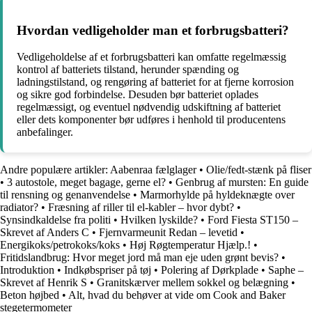
Hvordan vedligeholder man et forbrugsbatteri?
Vedligeholdelse af et forbrugsbatteri kan omfatte regelmæssig
kontrol af batteriets tilstand, herunder spænding og
ladningstilstand, og rengøring af batteriet for at fjerne korrosion
og sikre god forbindelse. Desuden bør batteriet oplades
regelmæssigt, og eventuel nødvendig udskiftning af batteriet
eller dets komponenter bør udføres i henhold til producentens
anbefalinger.
Andre populære artikler:
Aabenraa fælglager
•
Olie/fedt-stænk på fliser
•
3 autostole, meget bagage, gerne el?
•
Genbrug af mursten: En guide
til rensning og genanvendelse
•
Marmorhylde på hyldeknægte over
radiator?
•
Fræsning af riller til el-kabler – hvor dybt?
•
Synsindkaldelse fra politi
•
Hvilken lyskilde?
•
Ford Fiesta ST150 –
Skrevet af Anders C
•
Fjernvarmeunit Redan – levetid
•
Energikoks/petrokoks/koks
•
Høj Røgtemperatur Hjælp.!
•
Fritidslandbrug: Hvor meget jord må man eje uden grønt bevis?
•
Introduktion
•
Indkøbspriser på tøj
•
Polering af Dørkplade
•
Saphe –
Skrevet af Henrik S
•
Granitskærver mellem sokkel og belægning
•
Beton højbed
•
Alt, hvad du behøver at vide om Cook and Baker
stegetermometer