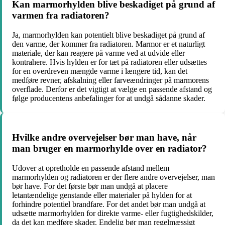
Kan marmorhylden blive beskadiget på grund af
varmen fra radiatoren?
Ja, marmorhylden kan potentielt blive beskadiget på grund af
den varme, der kommer fra radiatoren. Marmor er et naturligt
materiale, der kan reagere på varme ved at udvide eller
kontrahere. Hvis hylden er for tæt på radiatoren eller udsættes
for en overdreven mængde varme i længere tid, kan det
medføre revner, afskalning eller farveændringer på marmorens
overflade. Derfor er det vigtigt at vælge en passende afstand og
følge producentens anbefalinger for at undgå sådanne skader.
Hvilke andre overvejelser bør man have, når
man bruger en marmorhylde over en radiator?
Udover at opretholde en passende afstand mellem
marmorhylden og radiatoren er der flere andre overvejelser, man
bør have. For det første bør man undgå at placere
letantændelige genstande eller materialer på hylden for at
forhindre potentiel brandfare. For det andet bør man undgå at
udsætte marmorhylden for direkte varme- eller fugtighedskilder,
da det kan medføre skader. Endelig bør man regelmæssigt