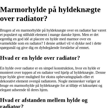
Marmorhylde på hyldeknægte
over radiator?
Brugen af en marmorhylde på hyldeknægte over en radiator har været
et populært og stilfuldt element i mange danske hjem. Men er det
egentlig en god idé at placere en hylde med marmor over en
varmekilde som en radiator? I denne artikel vil vi dykke ned i dette
spørgsmål og give dig en dybdegående forståelse af emnet.
Hvad er en hylde over radiator?
En hylde over radiator er en simpel konstruktion, hvor en hylde er
monteret over toppen af en radiator ved hjælp af hyldeknægte. Denne
type hylde giver mulighed for ekstra opbevaringsplads eller et
dekorativt element ovenpå radiatoren. Nogle mennesker vælger at
bruge en marmorhylde på hyldeknægte for at tilføje et luksuriøst og
elegant udseende til deres hjem.
Hvad er afstanden mellem hylde og
radiator?