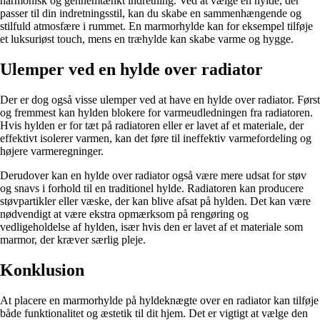
harmonisk og gennemtænkt indretning. Ved at vælge en hylde, der
passer til din indretningsstil, kan du skabe en sammenhængende og
stilfuld atmosfære i rummet. En marmorhylde kan for eksempel tilføje
et luksuriøst touch, mens en træhylde kan skabe varme og hygge.
Ulemper ved en hylde over radiator
Der er dog også visse ulemper ved at have en hylde over radiator. Først
og fremmest kan hylden blokere for varmeudledningen fra radiatoren.
Hvis hylden er for tæt på radiatoren eller er lavet af et materiale, der
effektivt isolerer varmen, kan det føre til ineffektiv varmefordeling og
højere varmeregninger.
Derudover kan en hylde over radiator også være mere udsat for støv
og snavs i forhold til en traditionel hylde. Radiatoren kan producere
støvpartikler eller væske, der kan blive afsat på hylden. Det kan være
nødvendigt at være ekstra opmærksom på rengøring og
vedligeholdelse af hylden, især hvis den er lavet af et materiale som
marmor, der kræver særlig pleje.
Konklusion
At placere en marmorhylde på hyldeknægte over en radiator kan tilføje
både funktionalitet og æstetik til dit hjem. Det er vigtigt at vælge den