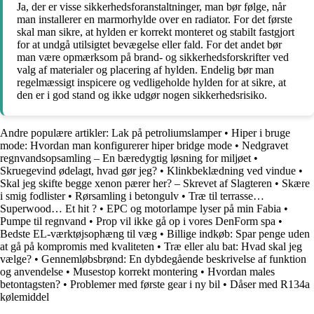
Ja, der er visse sikkerhedsforanstaltninger, man bør følge, når
man installerer en marmorhylde over en radiator. For det første
skal man sikre, at hylden er korrekt monteret og stabilt fastgjort
for at undgå utilsigtet bevægelse eller fald. For det andet bør
man være opmærksom på brand- og sikkerhedsforskrifter ved
valg af materialer og placering af hylden. Endelig bør man
regelmæssigt inspicere og vedligeholde hylden for at sikre, at
den er i god stand og ikke udgør nogen sikkerhedsrisiko.
Andre populære artikler:
Lak på petroliumslamper
•
Hiper i bruge
mode: Hvordan man konfigurerer hiper bridge mode
•
Nedgravet
regnvandsopsamling – En bæredygtig løsning for miljøet
•
Skruegevind ødelagt, hvad gør jeg?
•
Klinkbeklædning ved vindue
•
Skal jeg skifte begge xenon pærer her? – Skrevet af Slagteren
•
Skære
i smig fodlister
•
Rørsamling i betongulv
•
Træ til terrasse…
Superwood… Et hit ?
•
EPC og motorlampe lyser på min Fabia
•
Pumpe til regnvand
•
Prop vil ikke gå op i vores DenForm spa
•
Bedste EL-værktøjsophæng til væg
•
Billige indkøb: Spar penge uden
at gå på kompromis med kvaliteten
•
Træ eller alu bat: Hvad skal jeg
vælge?
•
Gennemløbsbrønd: En dybdegående beskrivelse af funktion
og anvendelse
•
Musestop korrekt montering
•
Hvordan males
betontagsten?
•
Problemer med første gear i ny bil
•
Dåser med R134a
kølemiddel