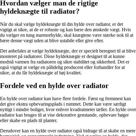
Hvordan vælger man de rigtige
hyldeknægte til radiator?
Når du skal vælge hyldeknægte til din hylde over radiator, er det
vigtigt at sikre, at de er robuste og kan bære den ønskede vægt. Hvis
du vælger en tung marmorhylde, skal knægtene være stærke nok til at
bære denne vægt uden at blive ustabile eller give efter.
Det anbefales at vælge hyldeknægte, der er specielt beregnet til at blive
monteret på radiatorer. Disse hyldeknægte er designet til at kunne
modstå varmen fra radiatoren og sikre stabilitet og sikkerhed. Det er
også vigtigt at vælge en pålidelig producent eller forhandler for at
sikre, at du får hyldeknægte af høj kvalitet.
Fordele ved en hylde over radiator
En hylde over radiator kan have flere fordele. Først og fremmest kan
det give ekstra opbevaringsplads i rummet. Dette kan være særligt
nyttigt i mindre boliger, hvor enhver kvadratmeter tæller. En hylde over
radiator kan bruges til at vise dekorative genstande, opbevare bøger
eller skabe en plads til planter.
Derudover kan en hylde over radiator også bidrage til at skabe en mere