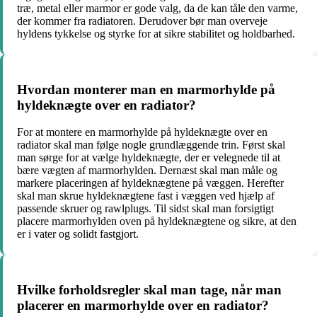
træ, metal eller marmor er gode valg, da de kan tåle den varme,
der kommer fra radiatoren. Derudover bør man overveje
hyldens tykkelse og styrke for at sikre stabilitet og holdbarhed.
Hvordan monterer man en marmorhylde på
hyldeknægte over en radiator?
For at montere en marmorhylde på hyldeknægte over en
radiator skal man følge nogle grundlæggende trin. Først skal
man sørge for at vælge hyldeknægte, der er velegnede til at
bære vægten af marmorhylden. Dernæst skal man måle og
markere placeringen af hyldeknægtene på væggen. Herefter
skal man skrue hyldeknægtene fast i væggen ved hjælp af
passende skruer og rawlplugs. Til sidst skal man forsigtigt
placere marmorhylden oven på hyldeknægtene og sikre, at den
er i vater og solidt fastgjort.
Hvilke forholdsregler skal man tage, når man
placerer en marmorhylde over en radiator?