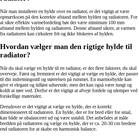
Når man installerer en hylde over en radiator, er det vigtigt at være
opmærksom på den korrekte afstand mellem hylden og radiatoren. For
at sikre effektiv varmefordeling bør der være minimum 100 mm
afstand mellem hylden og radiatoren. Denne afstand sikrer, at varmen
fra radiatoren kan cirkulere frit og ikke blokeres af hylden.
Hvordan vælger man den rigtige hylde til
radiator?
Når du skal vælge en hylde til en radiator, er der flere faktorer, du skal
overveje. Først og fremmest er det vigtigt at vælge en hylde, der passer
til din indretningsstil og størrelsen på rummet. En marmorhylde kan
give et elegant og tidløst udseende, men det kan også være tungt og
koldt at røre ved. Derfor er det vigtigt at afveje fordele og ulemper ved
forskellige materialer.
Derudover er det vigtigt at vælge en hylde, der er korrekt
dimensioneret til radiatoren. En hylde, der er for bred eller for smal,
kan både se ubalanceret ud og være ustabil. Det anbefales at måle
bredden på radiatoren og vælge en hylde, der er ca. 20-30 cm bredere
end radiatoren for at skabe en harmonisk balance.