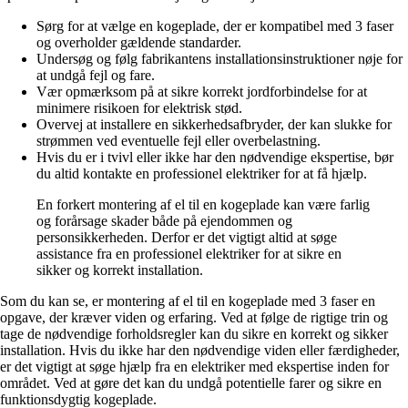
Sørg for at vælge en kogeplade, der er kompatibel med 3 faser
og overholder gældende standarder.
Undersøg og følg fabrikantens installationsinstruktioner nøje for
at undgå fejl og fare.
Vær opmærksom på at sikre korrekt jordforbindelse for at
minimere risikoen for elektrisk stød.
Overvej at installere en sikkerhedsafbryder, der kan slukke for
strømmen ved eventuelle fejl eller overbelastning.
Hvis du er i tvivl eller ikke har den nødvendige ekspertise, bør
du altid kontakte en professionel elektriker for at få hjælp.
En forkert montering af el til en kogeplade kan være farlig
og forårsage skader både på ejendommen og
personsikkerheden. Derfor er det vigtigt altid at søge
assistance fra en professionel elektriker for at sikre en
sikker og korrekt installation.
Som du kan se, er montering af el til en kogeplade med 3 faser en
opgave, der kræver viden og erfaring. Ved at følge de rigtige trin og
tage de nødvendige forholdsregler kan du sikre en korrekt og sikker
installation. Hvis du ikke har den nødvendige viden eller færdigheder,
er det vigtigt at søge hjælp fra en elektriker med ekspertise inden for
området. Ved at gøre det kan du undgå potentielle farer og sikre en
funktionsdygtig kogeplade.