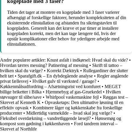
kogeplade med 3 faser?
Tiden det tager at montere en kogeplade med 3 faser varierer
afhængigt af forskellige faktorer, herunder kompleksiteten af din
eksisterende elinstallation og afstanden fra sikringstavlen til
kogepladen. Generelt kan det kræve et par timer at installere
kogepladen korrekt, men det kan tage længere tid, hvis der
opstår komplikationer eller behov for yderligere arbejde med
elinstallationen.
Andre populære artikler:
Knust asfalt i indkørsel: Hvad skal du vide?
•
Hvordan tærres messing? Patinering af messing
•
Skrift til tattoo –
hvilken skal du vælge?
•
Korrekt Dæktryk
•
Rullegardiner der slutter
helt tæt
•
Sparafgift.dk – En dybdegående analyse
•
Regler angående
privat fællesvej
•
Hvilket gulv til værksted / garage?
•
Køkkenmålsudfordring – Afsætningsrist ved komfuret
•
MEGET
billige briketter i Bilka
•
Hjemmebyg af gas-Gruekedel
•
Hvilken
støvsuger til slibe/save
•
Whirlpool vaskemaskine fejl
•
Røggas test –
Skrevet af Kenneth K
•
Opvasketaps: Den ultimative løsning til en
effektiv opvask
•
Kombinere låger og køkkenskabe fra forskellige
producenter
•
Midlertidig varmekilde – hvad skal jeg vælge?
•
Fleksibel overdækning – vandretliggende læsejl?
•
Hønsemøg og
kompost som gødning i køkkenhaven
•
Ford tandrem interval –
Skrevet af Northlife