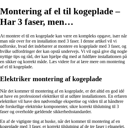
Montering af el til kogeplade –
Har 3 faser, men…
At montere el til en kogeplade kan være en kompleks opgave, især når
man står over for en installation med 3 faser. I denne artikel vil vi
udforske, hvad det indebærer at montere en kogeplade med 3 faser, og
hvilke udfordringer der kan opstå undervejs. Vi vil også give dig nogle
nyttige tips og råd, der kan hjælpe dig med at fuldføre installationen på
en sikker og korrekt måde. Læs videre for at lære mere om montering
af el til kogeplade.
Elektriker montering af kogeplade
Når det kommer til montering af en kogeplade, er det altid en god idé
at have en professionel elektriker til at udføre installationen. En erfaren
elektriker vil have den nødvendige ekspertise og viden til at håndtere
de forskellige elektriske komponenter, sikre korrekt tilslutning til 3
faser og overholde gældende sikkerhedsstandarder.
En af de vigtigste ting at huske, når det kommer til montering af en
kogeplade med 3 faser, er korrekt tilslutning af de tre faser i elpanelet.