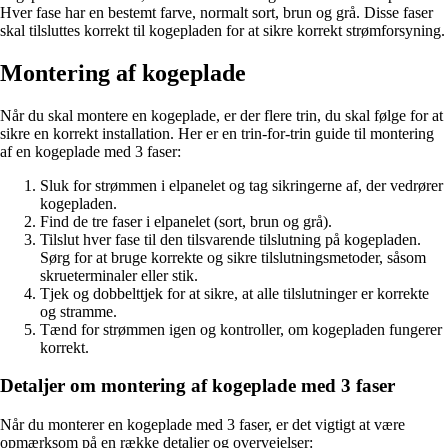
Hver fase har en bestemt farve, normalt sort, brun og grå. Disse faser
skal tilsluttes korrekt til kogepladen for at sikre korrekt strømforsyning.
Montering af kogeplade
Når du skal montere en kogeplade, er der flere trin, du skal følge for at
sikre en korrekt installation. Her er en trin-for-trin guide til montering
af en kogeplade med 3 faser:
Sluk for strømmen i elpanelet og tag sikringerne af, der vedrører
kogepladen.
Find de tre faser i elpanelet (sort, brun og grå).
Tilslut hver fase til den tilsvarende tilslutning på kogepladen.
Sørg for at bruge korrekte og sikre tilslutningsmetoder, såsom
skrueterminaler eller stik.
Tjek og dobbelttjek for at sikre, at alle tilslutninger er korrekte
og stramme.
Tænd for strømmen igen og kontroller, om kogepladen fungerer
korrekt.
Detaljer om montering af kogeplade med 3 faser
Når du monterer en kogeplade med 3 faser, er det vigtigt at være
opmærksom på en række detaljer og overvejelser: