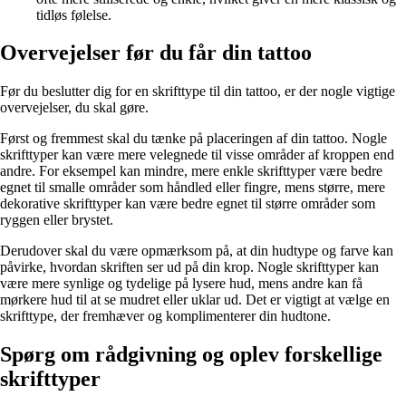
tidløs følelse.
Overvejelser før du får din tattoo
Før du beslutter dig for en skrifttype til din tattoo, er der nogle vigtige
overvejelser, du skal gøre.
Først og fremmest skal du tænke på placeringen af din tattoo. Nogle
skrifttyper kan være mere velegnede til visse områder af kroppen end
andre. For eksempel kan mindre, mere enkle skrifttyper være bedre
egnet til smalle områder som håndled eller fingre, mens større, mere
dekorative skrifttyper kan være bedre egnet til større områder som
ryggen eller brystet.
Derudover skal du være opmærksom på, at din hudtype og farve kan
påvirke, hvordan skriften ser ud på din krop. Nogle skrifttyper kan
være mere synlige og tydelige på lysere hud, mens andre kan få
mørkere hud til at se mudret eller uklar ud. Det er vigtigt at vælge en
skrifttype, der fremhæver og komplimenterer din hudtone.
Spørg om rådgivning og oplev forskellige
skrifttyper