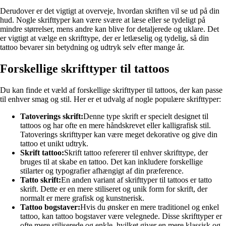
Derudover er det vigtigt at overveje, hvordan skriften vil se ud på din
hud. Nogle skrifttyper kan være svære at læse eller se tydeligt på
mindre størrelser, mens andre kan blive for detaljerede og uklare. Det
er vigtigt at vælge en skrifttype, der er letlæselig og tydelig, så din
tattoo bevarer sin betydning og udtryk selv efter mange år.
Forskellige skrifttyper til tattoos
Du kan finde et væld af forskellige skrifttyper til tattoos, der kan passe
til enhver smag og stil. Her er et udvalg af nogle populære skrifttyper:
Tatoverings skrift:
Denne type skrift er specielt designet til
tattoos og har ofte en mere håndskrevet eller kalligrafisk stil.
Tatoverings skrifttyper kan være meget dekorative og give din
tattoo et unikt udtryk.
Skrift tattoo:
Skrift tattoo refererer til enhver skrifttype, der
bruges til at skabe en tattoo. Det kan inkludere forskellige
stilarter og typografier afhængigt af din præference.
Tatto skrift:
En anden variant af skrifttyper til tattoos er tatto
skrift. Dette er en mere stiliseret og unik form for skrift, der
normalt er mere grafisk og kunstnerisk.
Tattoo bogstaver:
Hvis du ønsker en mere traditionel og enkel
tattoo, kan tattoo bogstaver være velegnede. Disse skrifttyper er
ofte mere stiliserede og enkle, hvilket giver en mere klassisk og