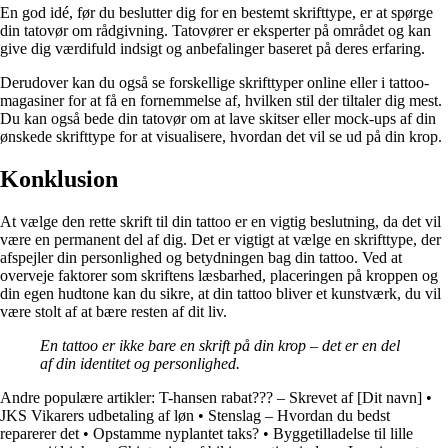
En god idé, før du beslutter dig for en bestemt skrifttype, er at spørge
din tatovør om rådgivning. Tatovører er eksperter på området og kan
give dig værdifuld indsigt og anbefalinger baseret på deres erfaring.
Derudover kan du også se forskellige skrifttyper online eller i tattoo-
magasiner for at få en fornemmelse af, hvilken stil der tiltaler dig mest.
Du kan også bede din tatovør om at lave skitser eller mock-ups af din
ønskede skrifttype for at visualisere, hvordan det vil se ud på din krop.
Konklusion
At vælge den rette skrift til din tattoo er en vigtig beslutning, da det vil
være en permanent del af dig. Det er vigtigt at vælge en skrifttype, der
afspejler din personlighed og betydningen bag din tattoo. Ved at
overveje faktorer som skriftens læsbarhed, placeringen på kroppen og
din egen hudtone kan du sikre, at din tattoo bliver et kunstværk, du vil
være stolt af at bære resten af dit liv.
En tattoo er ikke bare en skrift på din krop – det er en del
af din identitet og personlighed.
Andre populære artikler:
T-hansen rabat??? – Skrevet af [Dit navn]
•
JKS Vikarers udbetaling af løn
•
Stenslag – Hvordan du bedst
reparerer det
•
Opstamme nyplantet taks?
•
Byggetilladelse til lille