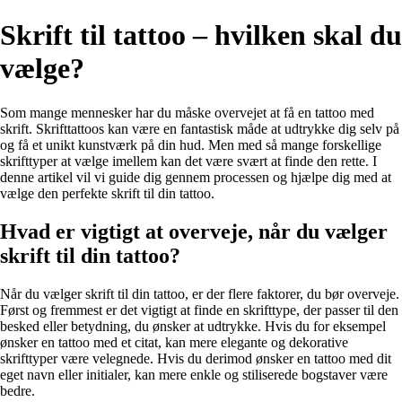
Skrift til tattoo – hvilken skal du
vælge?
Som mange mennesker har du måske overvejet at få en tattoo med
skrift. Skrifttattoos kan være en fantastisk måde at udtrykke dig selv på
og få et unikt kunstværk på din hud. Men med så mange forskellige
skrifttyper at vælge imellem kan det være svært at finde den rette. I
denne artikel vil vi guide dig gennem processen og hjælpe dig med at
vælge den perfekte skrift til din tattoo.
Hvad er vigtigt at overveje, når du vælger
skrift til din tattoo?
Når du vælger skrift til din tattoo, er der flere faktorer, du bør overveje.
Først og fremmest er det vigtigt at finde en skrifttype, der passer til den
besked eller betydning, du ønsker at udtrykke. Hvis du for eksempel
ønsker en tattoo med et citat, kan mere elegante og dekorative
skrifttyper være velegnede. Hvis du derimod ønsker en tattoo med dit
eget navn eller initialer, kan mere enkle og stiliserede bogstaver være
bedre.