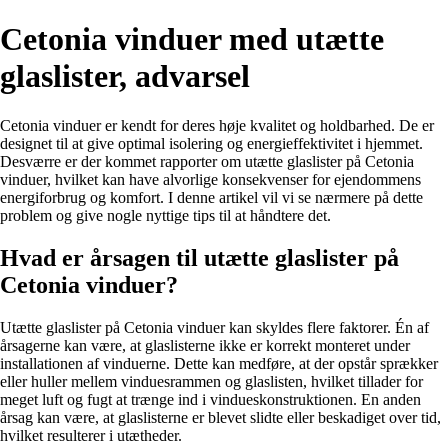
Cetonia vinduer med utætte
glaslister, advarsel
Cetonia vinduer er kendt for deres høje kvalitet og holdbarhed. De er
designet til at give optimal isolering og energieffektivitet i hjemmet.
Desværre er der kommet rapporter om utætte glaslister på Cetonia
vinduer, hvilket kan have alvorlige konsekvenser for ejendommens
energiforbrug og komfort. I denne artikel vil vi se nærmere på dette
problem og give nogle nyttige tips til at håndtere det.
Hvad er årsagen til utætte glaslister på
Cetonia vinduer?
Utætte glaslister på Cetonia vinduer kan skyldes flere faktorer. Én af
årsagerne kan være, at glaslisterne ikke er korrekt monteret under
installationen af vinduerne. Dette kan medføre, at der opstår sprækker
eller huller mellem vinduesrammen og glaslisten, hvilket tillader for
meget luft og fugt at trænge ind i vindueskonstruktionen. En anden
årsag kan være, at glaslisterne er blevet slidte eller beskadiget over tid,
hvilket resulterer i utætheder.