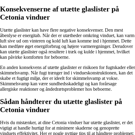
Konsekvenserne af utætte glaslister på
Cetonia vinduer
Utætte glaslister kan have flere negative konsekvenser. Den mest
åbenlyse er energitab. Når der er utætheder omkring vinduet, kan varm
luft sive ud om vinteren og kold luft kan komme ind i hjemmet. Dette
kan medføre øget energiforbrug og højere varmeregninger. Derudover
kan utætte glaslister også resultere i træk og kulde i hjemmet, hvilket
kan påvirke komforten for beboerne.
En anden konsekvens af utætte glaslister er risikoen for fugtskader eller
skimmelsvamp. Når fugt trænger ind i vindueskonstruktionen, kan det
skabe et fugtigt miljø, der er ideelt for skimmelsvamp at vokse.
Skimmelsvamp kan være sundhedsskadeligt og kan forårsage
allergiske reaktioner og åndedrætsproblemer hos beboerne.
Sådan håndterer du utætte glaslister på
Cetonia vinduer
Hvis du mistænker, at dine Cetonia vinduer har utætte glaslister, er det
vigtigt at handle hurtigt for at minimere skaderne og genoprette
vinduets effektivitet. Her er nogle nyttige tips til at håndtere problemet: