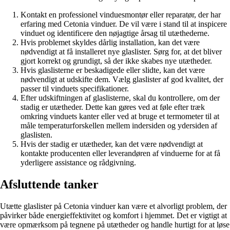
Kontakt en professionel vinduesmontør eller reparatør, der har
erfaring med Cetonia vinduer. De vil være i stand til at inspicere
vinduet og identificere den nøjagtige årsag til utæthederne.
Hvis problemet skyldes dårlig installation, kan det være
nødvendigt at få installeret nye glaslister. Sørg for, at det bliver
gjort korrekt og grundigt, så der ikke skabes nye utætheder.
Hvis glaslisterne er beskadigede eller slidte, kan det være
nødvendigt at udskifte dem. Vælg glaslister af god kvalitet, der
passer til vinduets specifikationer.
Efter udskiftningen af glaslisterne, skal du kontrollere, om der
stadig er utætheder. Dette kan gøres ved at føle efter træk
omkring vinduets kanter eller ved at bruge et termometer til at
måle temperaturforskellen mellem indersiden og ydersiden af ​​
glaslisten.
Hvis der stadig er utætheder, kan det være nødvendigt at
kontakte producenten eller leverandøren af vinduerne for at få
yderligere assistance og rådgivning.
Afsluttende tanker
Utætte glaslister på Cetonia vinduer kan være et alvorligt problem, der
påvirker både energieffektivitet og komfort i hjemmet. Det er vigtigt at
være opmærksom på tegnene på utætheder og handle hurtigt for at løse