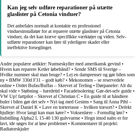
Kan jeg selv udføre reparationer på utætte
glaslister på Cetonia vinduer?
Det anbefales normalt at kontakte en professionel
vinduesinstallatør for at reparere utætte glaslister på Cetonia
vinduer, da det kan kræve specifikke værktøjer og viden. Selv-
udførte reparationer kan føre til yderligere skader eller
ineffektive forseglinger.
Andre populære artikler:
Numseskyller med amerikansk gevind
•
Hvem kan reparere Ketler løbebånd?
•
Sende SMS til Sverige –
Hvilke nummer skal man bruge?
•
Lej en damprenser og gør bilen som
ny
•
BMW 330d F31 – godt køb?
•
Mekonomen – se reservedele
online
•
Ordet Bufas/Buffas – Skrevet af Terling
•
Dørpaneler: Alt du
skal vide
•
Støbning – hærdetid
•
Facadeisolering: Gør-det-selv guide
•
VW Up! fartpilot – Skrevet af Christian C
•
En guide til at håndtere
buler i bilen gør det selv
•
Nyt tag med Gesims
•
Sang til Anna Pihl –
Skrevet af Daniel K
•
Lave en træterrasse – hvilken træsort?
•
Defekt
hjulleje: Hvor langt kan man køre?
•
Voksenlære – Fornuftig løn?
•
Indstilling Alpha2 L 15-40 130 gulvvarme
•
Hegn imod nabo er for
lavt, ide søges for at løse problemet
•
Kommentarer til projekt:
Radiatorskjuler