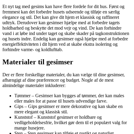
Et nyt tag med gesims kan have flere fordele for dit hus. Først og
fremmest kan det forbedre husets udseende og tilføje en særlig
elegance og stil. Det kan give dit hjem et klassisk og raffineret
udtryk. Derudover kan gesimser hjælpe med at forbedre tagets
holdbarhed og beskytte det mod vejr og vind. De kan forhindre
vand i at løbe ind under taget og skabe skader på tagkonstruktionen
og husets indre. Endelig kan gesimser også hjælpe med at forbedre
energieffektiviteten i dit hjem ved at skabe ekstra isolering og
forhindre varme- og koldlufttab.
Materialer til gesimser
Der er flere forskellige materialer, du kan vælge til dine gesimser,
afhængigt af dine præferencer og budget. Nogle af de mest
almindelige materialer inkluderer:
Tømmer – Gesimser kan bygges af tømmer, der kan males
eller males for at passe til husets udvendige farve.
Gips – Gips gesimser er mere dekorative og kan skabe en
mere elegant og klassisk stil.
Kunststof – Kunststof gesimser er holdbare og
vedligeholdelsesfrie, hvilket gør dem til et populært valg for
mange husejere.
Sten – Sten gesimser kan tilføje et rustikt og naturligt