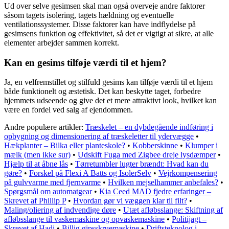
Ud over selve gesimsen skal man også overveje andre faktorer
såsom tagets isolering, tagets hældning og eventuelle
ventilationssystemer. Disse faktorer kan have indflydelse på
gesimsens funktion og effektivitet, så det er vigtigt at sikre, at alle
elementer arbejder sammen korrekt.
Kan en gesims tilføje værdi til et hjem?
Ja, en velfremstillet og stilfuld gesims kan tilføje værdi til et hjem
både funktionelt og æstetisk. Det kan beskytte taget, forbedre
hjemmets udseende og give det et mere attraktivt look, hvilket kan
være en fordel ved salg af ejendommen.
Andre populære artikler:
Træskelet – en dybdegående indføring i
opbygning og dimensionering af træskeletter til ydervægge
•
Hækplanter – Bilka eller planteskole?
•
Kobberskinne
•
Klumper i
mælk (men ikke sur)
•
Udskift Fuga med Zigbee dreje lysdæmper
•
Hjælp til at åbne lås
•
Tørretumbler lugter brændt: Hvad kan du
gøre?
•
Forskel på Flexi A Batts og IsolerSelv
•
Vejrkompensering
på gulvvarme med fjernvarme
•
Hvilken mejselhammer anbefales?
•
Spørgsmål om automatgear
•
Kia Ceed MAD fjedre erfaringer –
Skrevet af Phillip P
•
Hvordan gør vi væggen klar til filt?
•
Maling/oliering af indvendige døre
•
Utæt afløbsslange: Skiftning af
afløbsslange til vaskemaskine og opvaskemaskine
•
Politijagt –
Skrevet af Hadi
•
Billig gipsskruemaskine
•
Driftsteknolog i