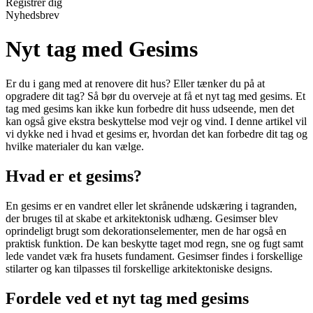
Registrér dig
Nyhedsbrev
Nyt tag med Gesims
Er du i gang med at renovere dit hus? Eller tænker du på at
opgradere dit tag? Så bør du overveje at få et nyt tag med gesims. Et
tag med gesims kan ikke kun forbedre dit huss udseende, men det
kan også give ekstra beskyttelse mod vejr og vind. I denne artikel vil
vi dykke ned i hvad et gesims er, hvordan det kan forbedre dit tag og
hvilke materialer du kan vælge.
Hvad er et gesims?
En gesims er en vandret eller let skrånende udskæring i tagranden,
der bruges til at skabe et arkitektonisk udhæng. Gesimser blev
oprindeligt brugt som dekorationselementer, men de har også en
praktisk funktion. De kan beskytte taget mod regn, sne og fugt samt
lede vandet væk fra husets fundament. Gesimser findes i forskellige
stilarter og kan tilpasses til forskellige arkitektoniske designs.
Fordele ved et nyt tag med gesims