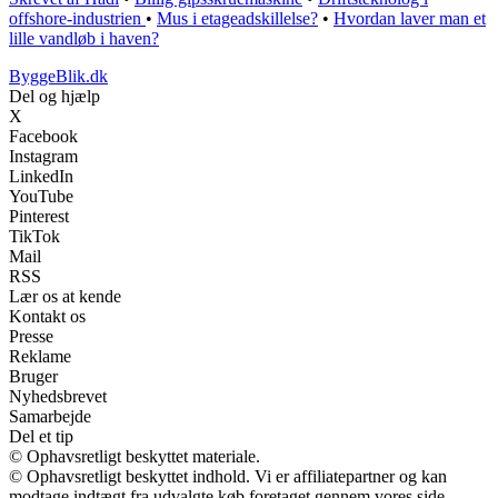
offshore-industrien
•
Mus i etageadskillelse?
•
Hvordan laver man et
lille vandløb i haven?
ByggeBlik.dk
Del og hjælp
X
Facebook
Instagram
LinkedIn
YouTube
Pinterest
TikTok
Mail
RSS
Lær os at kende
Kontakt os
Presse
Reklame
Bruger
Nyhedsbrevet
Samarbejde
Del et tip
© Ophavsretligt beskyttet materiale.
© Ophavsretligt beskyttet indhold. Vi er affiliatepartner og kan
modtage indtægt fra udvalgte køb foretaget gennem vores side.