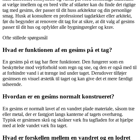
at vælge imellem og en bred vifte af stilarter kan du finde det rigtige
tag med gesims, der passer til dit huss arkitektur og din personlige
smag. Husk at konsultere en professionel tagdækker eller arkitekt,
før du begynder at renovere dit tag for at sikre, at dit valg af gesims
passer til dit hus og opfylder alle bygningsregler og krav.
Ofte stillede spørgsmål
Hvad er funktionen af en gesims på et tag?
En gesims på et tag har flere funktioner. Den fungerer som en
beskyttelse mod vejrforhold som regn og sne, og den er også med til
at forhindre vand i at trænge ind under taget. Derudover tilføjer
gesimsen en visuel æstetik til taget og kan give det et mere færdigt
udseende.
Hvordan er en gesims normalt konstrueret?
En gesims er normalt lavet af en vandret plade materiale, såsom træ
eller metal, der er fastgjort langs kanterne af tagets overhæng.
Typisk er gesimsen skrå og skråner væk fra tagfladen for at hjælpe
med at lede vandet væk fra taget.
Hvad er forskellen mellem en vandret og en lodret