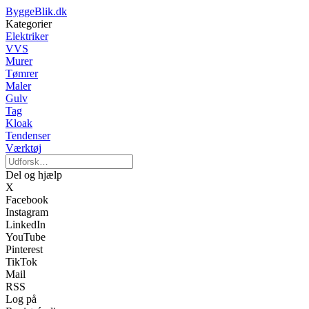
ByggeBlik.dk
Kategorier
Elektriker
VVS
Murer
Tømrer
Maler
Gulv
Tag
Kloak
Tendenser
Værktøj
Del og hjælp
X
Facebook
Instagram
LinkedIn
YouTube
Pinterest
TikTok
Mail
RSS
Log på