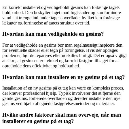
En korrekt installeret og vedligeholdt gesims kan forlænge tagets
holdbarhed. Den beskytter taget mod fugtskader og kan forhindre
vand i at trænge ind under tagets overflade, hvilket kan forårsage
lækager og forringelse af tagets struktur over tid.
Hvordan kan man vedligeholde en gesims?
For at vedligeholde en gesims bør man regelmæssigt inspicere den
for eventuelle skader eller tegn på forringelse. Hvis der opdages
problemer, bør de repareres eller udskiftes hurtigt. Det er også vigtigt
at sikre, at gesimsen er i vinkel og korrekt fastgjort til taget for at
opretholde dens effektivitet og holdbarhed.
Hvordan kan man installere en ny gesims på et tag?
Installation af en ny gesims på et tag kan være en kompleks proces,
der kræver professionel hjælp. Typisk involverer det at fjerne den
gamle gesims, forberede overfladen og derefter installere den nye
gesims ved hjælp af egnede fastgørelsesmetoder og materialer.
Hvilke andre faktorer skal man overveje, når man
installerer en gesims på et tag?