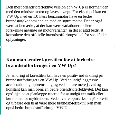
Den mest brændstofeffektive version af VW Up er normalt den
med den mindste motor og laveste vægt. For eksempel kan en
VW Up med en 1,0 liters benzinmotor have en bedre
brændstoføkonomi end en med en større motor. Det er også
værd at bemærke, at der kan være variationer mellem
forskellige årgange og motorvarianter, så det er altid bedst at
konsultere den officielle brændstofforbrugstabel for specifikke
oplysninger.
Kan man ændre kørestilen for at forbedre
brændstofforbruget i en VW Up?
Ja, ændring af kørestilen kan have en positiv indvirkning på
brændstofforbruget i en VW Up. Ved at undgå aggressiv
acceleration og opbremsning og ved at køre mere jævnt og
konstant kan man opnå en bedre brændstofeffektivitet. Det kan
også hjælpe at planlægge ruterne for at undgå tæt trafik eller
køre uden for myldretiden. Ved at være opmærksom på kørestil
og tilpasse den til at være mere brændstofeffektiv, kan man
opnå bedre brændstofforbrug i VW Up.