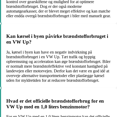
kontrol over gearskiftene og mulighed for at optimere
brændstofforbruget. Dog er der også moderne
automatgearkasser, der er blevet meget effektive og kan matche
eller endda overgå brændstofforbruget i biler med manuelt gear.
Kan kørsel i byen påvirke brændstofforbruget i
en VW Up?
Ja, kørsel i byen kan have en negativ indvirkning på
brændstofforbruget i en VW Up. Tæt trafik og hyppig
opbremsning og acceleration kan øge brændstofforbruget. Biler
er normalt mere brændstofeffektive ved konstant hastighed på
landevejen eller motorvejen. Derfor kan det være en god idé at
overveje alternative transportmetoder eller planlægge kørsel
uden for myldretiden for at reducere brændstofforbruget.
Hvad er det officielle brændstofforbrug for en
VW Up med en 1,0 liters benzinmotor?
For en VW Up med en 1,0 liters benzinmotor kan det officielle