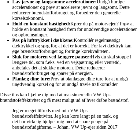
Lav jævne og langsomme accelerationer:
Undgå hurtige
accelerationer og prøv at accelerere jævnt og langsomt. Dette
reducerer brændstofforbruget og forbedrer den generelle
kørselsøkonomi.
Hold en konstant hastighed:
Kører du på motorvejen? Prøv at
holde en konstant hastighed frem for unødvendige accelerationer
og opbremsninger.
Pas på lufttrykket i dækkene:
Kontrollér regelmæssigt
dæktrykket og sørg for, at det er korrekt. For lavt dæktryk kan
øge brændstofforbruget og forringe kørekvaliteten.
Sluk for motoren ved længere pauser:
Hvis du skal stoppe i
længere tid, som f.eks. ved en vejspærring eller ventetid,
anbefales det at slukke motoren. Dette reducerer
brændstofforbruget og sparer på energien.
Planlæg dine ture:
Prøv at planlægge dine ture for at undgå
unødvendig kørsel og for at undgå travle trafikområder.
Disse tips kan hjælpe dig med at maksimere din VW Ups
brændstofeffektivitet og få mest muligt ud af hver dråbe brændstof.
Jeg er meget tilfreds med min VW Ups
brændstofeffektivitet. Jeg kan køre langt på en tank, og
det har virkelig hjulpet mig med at spare penge på
brændstofudgifterne. – Johan, VW Up-ejer siden 2017