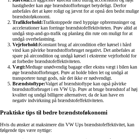
hastigheder kan øge brændstofforbruget betydeligt. Derfor
anbefales det at køre roligt og jævnt for at opnå den bedst mulige
brændstoføkonomi.
Trafikforhold:
Trafikstoppede med hyppige opbremsninger og
accelerationer kan forringe brændstofeffektiviteten. Prøv altid at
undgå stop-and-go-trafik og planlæg din rute om muligt for at
undgå overbelastning.
Vejrforhold:
Konstant brug af aircondition eller kørsel i hård
vind kan påvirke brændstofforbruget negativt. Det anbefales at
spare på aircondition og undgå kørsel i ekstreme vejrforhold for
at forbedre brændstofeffektiviteten.
Vægt:
Medtage unødvendig bagage eller ekstra vægt i bilen kan
øge brændstofforbruget. Prøv at holde bilen let og undgå at
transportere tungt gods, når det ikke er nødvendigt.
Brændstoftype:
Valget af brændstoftype kan også påvirke
brændstofforbruget i en VW Up. Prøv at bruge brændstof af høj
kvalitet og undgå billigere alternativer, da de kan have en
negativ indvirkning på brændstofeffektiviteten.
Praktiske tips til bedre brændstoføkonomi
Hvis du ønsker at maksimere din VW Ups brændstofeffektivitet, kan
følgende tips være nyttige: