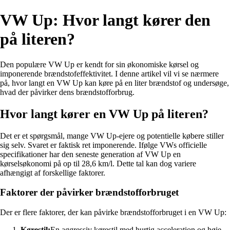
VW Up: Hvor langt kører den
på literen?
Den populære VW Up er kendt for sin økonomiske kørsel og
imponerende brændstofeffektivitet. I denne artikel vil vi se nærmere
på, hvor langt en VW Up kan køre på en liter brændstof og undersøge,
hvad der påvirker dens brændstofforbrug.
Hvor langt kører en VW Up på literen?
Det er et spørgsmål, mange VW Up-ejere og potentielle købere stiller
sig selv. Svaret er faktisk ret imponerende. Ifølge VWs officielle
specifikationer har den seneste generation af VW Up en
kørselsøkonomi på op til 28,6 km/l. Dette tal kan dog variere
afhængigt af forskellige faktorer.
Faktorer der påvirker brændstofforbruget
Der er flere faktorer, der kan påvirke brændstofforbruget i en VW Up:
Kørestil:
En aggressiv kørestil med hurtig acceleration og høje