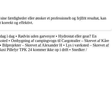
ine færdigheder eller ønsker et professionelt og fejlfrit resultat, kan
 korrekt og effektivt.
dag i dag
•
Rødvin uden garvesyre
•
Hydrostat eller gear? En
ksted
•
Ombygning af campingvogn til Cargotrailer – Skrevet af Kåre
•
Bilprojekter – Skrevet af Alexander H
•
Lys i værksted – Skrevet af
axi Pillefyr TPK 24 kommer ikke op i drift
•
Snedker /