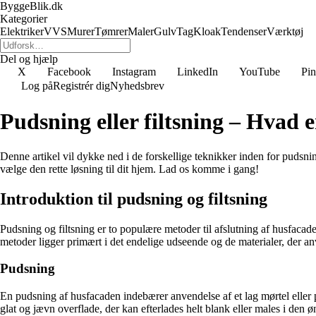
ByggeBlik.dk
Kategorier
Elektriker
VVS
Murer
Tømrer
Maler
Gulv
Tag
Kloak
Tendenser
Værktøj
Del og hjælp
X
Facebook
Instagram
LinkedIn
YouTube
Pin
Log på
Registrér dig
Nyhedsbrev
Pudsning eller filtsning – Hvad e
Denne artikel vil dykke ned i de forskellige teknikker inden for pudsni
vælge den rette løsning til dit hjem. Lad os komme i gang!
Introduktion til pudsning og filtsning
Pudsning og filtsning er to populære metoder til afslutning af husfaca
metoder ligger primært i det endelige udseende og de materialer, der a
Pudsning
En pudsning af husfacaden indebærer anvendelse af et lag mørtel eller 
glat og jævn overflade, der kan efterlades helt blank eller males i den 