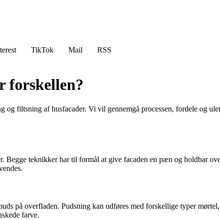
terest
TikTok
Mail
RSS
r forskellen?
ng og filtsning af husfacader. Vi vil gennemgå processen, fordele og ul
der. Begge teknikker har til formål at give facaden en pæn og holdbar o
nvendes.
puds på overfladen. Pudsning kan udføres med forskellige typer mørtel,
ønskede farve.