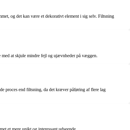
et, og det kan være et dekorativt element i sig selv. Filtsning
lpe med at skjule mindre fejl og ujævnheder på væggen.
e proces end filtsning, da det kræver påføring af flere lag
ummet et mere unikt og interessant udseende.