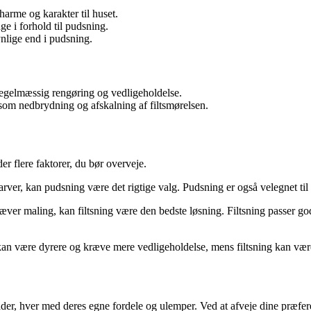
charme og karakter til huset.
e i forhold til pudsning.
ynlige end i pudsning.
regelmæssig rengøring og vedligeholdelse.
åsom nedbrydning og afskalning af filtsmørelsen.
er flere faktorer, du bør overveje.
arver, kan pudsning være det rigtige valg. Pudsning er også velegnet til 
æver maling, kan filtsning være den bedste løsning. Filtsning passer godt
 kan være dyrere og kræve mere vedligeholdelse, mens filtsning kan v
acader, hver med deres egne fordele og ulemper. Ved at afveje dine præfer