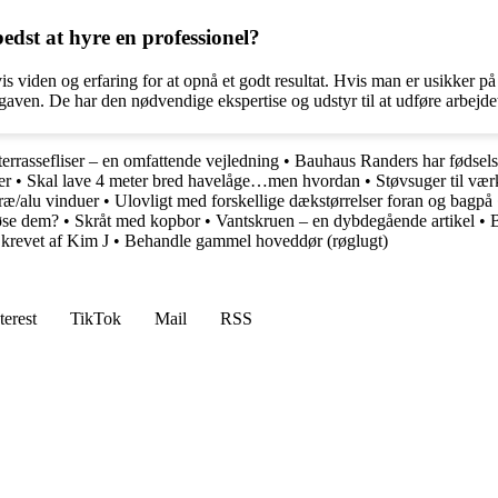
bedst at hyre en professionel?
s viden og erfaring for at opnå et godt resultat. Hvis man er usikker på s
gaven. De har den nødvendige ekspertise og udstyr til at udføre arbejdet
terrassefliser – en omfattende vejledning
•
Bauhaus Randers har fødsels
er
•
Skal lave 4 meter bred havelåge…men hvordan
•
Støvsuger til vær
ræ/alu vinduer
•
Ulovligt med forskellige dækstørrelser foran og bagpå
løse dem?
•
Skråt med kopbor
•
Vantskruen – en dybdegående artikel
•
B
Skrevet af Kim J
•
Behandle gammel hoveddør (røglugt)
terest
TikTok
Mail
RSS