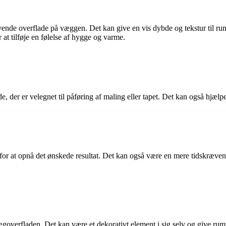
ende overflade på væggen. Det kan give en vis dybde og tekstur til rumm
 at tilføje en følelse af hygge og varme.
de, der er velegnet til påføring af maling eller tapet. Det kan også hjæ
for at opnå det ønskede resultat. Det kan også være en mere tidskrævend
il vægoverfladen. Det kan være et dekorativt element i sig selv og give r