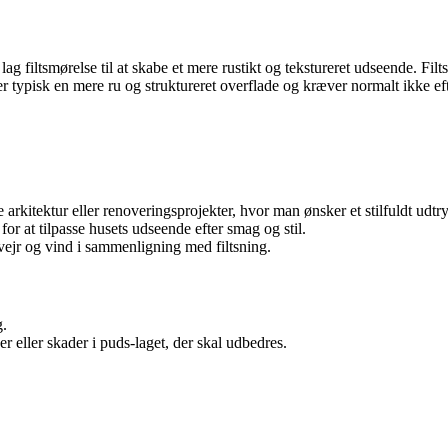
lag filtsmørelse til at skabe et mere rustikt og tekstureret udseende. F
ader typisk en mere ru og struktureret overflade og kræver normalt ikke e
 arkitektur eller renoveringsprojekter, hvor man ønsker et stilfuldt udtr
for at tilpasse husets udseende efter smag og stil.
ejr og vind i sammenligning med filtsning.
g.
r eller skader i puds-laget, der skal udbedres.