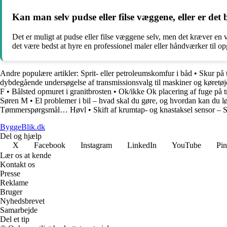
Kan man selv pudse eller filse væggene, eller er det 
Det er muligt at pudse eller filse væggene selv, men det kræver en vi
det være bedst at hyre en professionel maler eller håndværker til op
Andre populære artikler:
Sprit- eller petroleumskomfur i båd
•
Skur på 
dybdegående undersøgelse af transmissionsvalg til maskiner og køretøj
F
•
Bålsted opmuret i granitbrosten
•
Ok/ikke Ok placering af fuge på t
Søren M
•
El problemer i bil – hvad skal du gøre, og hvordan kan du 
Tømmerspørgsmål… Høvl
•
Skift af krumtap- og knastaksel sensor – 
ByggeBlik.dk
Del og hjælp
X
Facebook
Instagram
LinkedIn
YouTube
Pin
Lær os at kende
Kontakt os
Presse
Reklame
Bruger
Nyhedsbrevet
Samarbejde
Del et tip