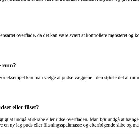
 ensartet overflade, da det kan være svært at kontrollere mønsteret og 
e rum?
 For eksempel kan man vælge at pudse væggene i den største del af rumme
et eller filset?
 vigtigt at undgå at skrabe eller ridse overfladen. Man bør undgå at hæn
re en ny lag puds eller filtsningsspaltmasse og efterfølgende slibe og m