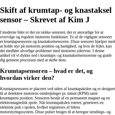
Skift af krumtap- og knastaksel
sensor – Skrevet af Kim J
I moderne biler er der en række sensorer, der er ansvarlige for at
overvåge og regulere motorens funktioner. To af de vigtigste sensorer
er krumtapsensoren og knastakselsensoren. Disse sensorer hjælper med
at holde styr på motorens position og hastighed, og hvis de fejler, kan
det medføre alvorlige problemer med motorens ydeevne. I denne
artikel vil vi dykke ned i krumtaps- og knastakselsensorerne og guide
dig gennem processen med at skifte dem.
Krumtapsensoren – hvad er det, og
hvordan virker den?
Krumtapsensoren er placeret ved siden af krumtapakslen og er designet
til at detektere motorens omdrejninger pr. minut (RPM) samt
krumtapens position. Sensoren består af en permanent magnet og en
elektromagnetisk spole. Når krumtapakslen roterer, genereres en
elektrisk puls i spolen, hvilket registreres af bilens
motorstyringssystem. Disse pulser bruges til at beregne tændings- og