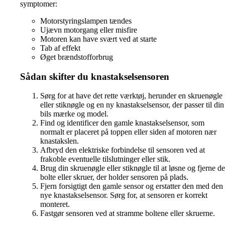
symptomer:
Motorstyringslampen tændes
Ujævn motorgang eller misfire
Motoren kan have svært ved at starte
Tab af effekt
Øget brændstofforbrug
Sådan skifter du knastakselsensoren
Sørg for at have det rette værktøj, herunder en skruenøgle
eller stiknøgle og en ny knastakselsensor, der passer til din
bils mærke og model.
Find og identificer den gamle knastakselsensor, som
normalt er placeret på toppen eller siden af motoren nær
knastakslen.
Afbryd den elektriske forbindelse til sensoren ved at
frakoble eventuelle tilslutninger eller stik.
Brug din skruenøgle eller stiknøgle til at løsne og fjerne de
bolte eller skruer, der holder sensoren på plads.
Fjern forsigtigt den gamle sensor og erstatter den med den
nye knastakselsensor. Sørg for, at sensoren er korrekt
monteret.
Fastgør sensoren ved at stramme boltene eller skruerne.