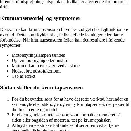
brændstofindsprøjtningstidspunkter, hvilket er afgørende for motorens
drift.
Krumtapsensorfejl og symptomer
Dessværre kan krumtapsensoren blive beskadiget eller fejlfunktionere
over tid. Dette kan skyldes slid, fejlbehæftede ledninger eller dårlig
forbindelse. Når krumtapsensoren fejler, kan det resultere i følgende
symptomer:
Motorstyringslampen tændes
Ujævn motorgang eller misfire
Motoren kan have svært ved at starte
Nedsat brændstoføkonomi
Tab af effekt
Sådan skifter du krumtapsensoren
Før du begynder, sørg for at have det rette værktøj, herunder en
skruenøgle eller stiknøgle og en ny krumtapsensor, der passer til
din bils mærke og model.
Find den gamle krumtapsensor, som normalt er monteret på
siden eller bagsiden af motoren, tæt på krumtapakslen.
Afbryd den elektriske forbindelse til sensoren ved at fjerne
eventuelle tilslutninger eller stik.