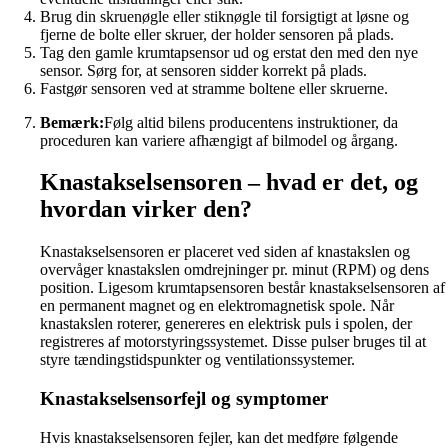
Brug din skruenøgle eller stiknøgle til forsigtigt at løsne og
fjerne de bolte eller skruer, der holder sensoren på plads.
Tag den gamle krumtapsensor ud og erstat den med den nye
sensor. Sørg for, at sensoren sidder korrekt på plads.
Fastgør sensoren ved at stramme boltene eller skruerne.
Bemærk:
Følg altid bilens producentens instruktioner, da
proceduren kan variere afhængigt af bilmodel og årgang.
Knastakselsensoren – hvad er det, og
hvordan virker den?
Knastakselsensoren er placeret ved siden af knastakslen og
overvåger knastakslen omdrejninger pr. minut (RPM) og dens
position. Ligesom krumtapsensoren består knastakselsensoren af
en permanent magnet og en elektromagnetisk spole. Når
knastakslen roterer, genereres en elektrisk puls i spolen, der
registreres af motorstyringssystemet. Disse pulser bruges til at
styre tændingstidspunkter og ventilationssystemer.
Knastakselsensorfejl og symptomer
Hvis knastakselsensoren fejler, kan det medføre følgende