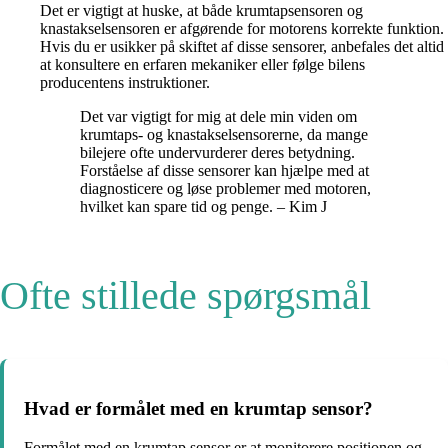
Det er vigtigt at huske, at både krumtapsensoren og
knastakselsensoren er afgørende for motorens korrekte funktion.
Hvis du er usikker på skiftet af disse sensorer, anbefales det altid
at konsultere en erfaren mekaniker eller følge bilens
producentens instruktioner.
Det var vigtigt for mig at dele min viden om
krumtaps- og knastakselsensorerne, da mange
bilejere ofte undervurderer deres betydning.
Forståelse af disse sensorer kan hjælpe med at
diagnosticere og løse problemer med motoren,
hvilket kan spare tid og penge. – Kim J
Ofte stillede spørgsmål
Hvad er formålet med en krumtap sensor?
Formålet med en krumtap sensor er at monitorere positionen og