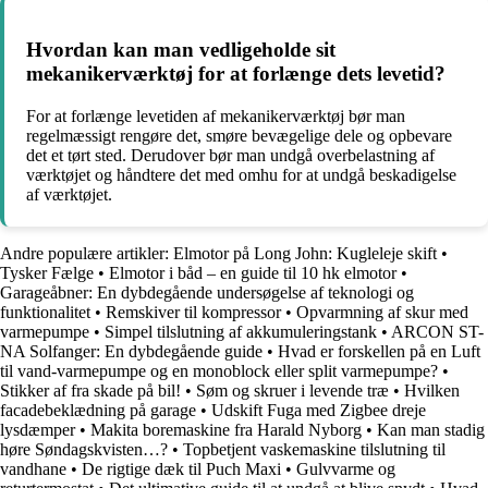
Hvordan kan man vedligeholde sit
mekanikerværktøj for at forlænge dets levetid?
For at forlænge levetiden af mekanikerværktøj bør man
regelmæssigt rengøre det, smøre bevægelige dele og opbevare
det et tørt sted. Derudover bør man undgå overbelastning af
værktøjet og håndtere det med omhu for at undgå beskadigelse
af værktøjet.
Andre populære artikler:
Elmotor på Long John: Kugleleje skift
•
Tysker Fælge
•
Elmotor i båd – en guide til 10 hk elmotor
•
Garageåbner: En dybdegående undersøgelse af teknologi og
funktionalitet
•
Remskiver til kompressor
•
Opvarmning af skur med
varmepumpe
•
Simpel tilslutning af akkumuleringstank
•
ARCON ST-
NA Solfanger: En dybdegående guide
•
Hvad er forskellen på en Luft
til vand-varmepumpe og en monoblock eller split varmepumpe?
•
Stikker af fra skade på bil!
•
Søm og skruer i levende træ
•
Hvilken
facadebeklædning på garage
•
Udskift Fuga med Zigbee dreje
lysdæmper
•
Makita boremaskine fra Harald Nyborg
•
Kan man stadig
høre Søndagskvisten…?
•
Topbetjent vaskemaskine tilslutning til
vandhane
•
De rigtige dæk til Puch Maxi
•
Gulvvarme og