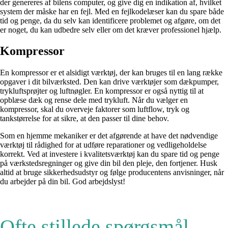
der genereres af bilens computer, og give dig en indikation af, hvilket
system der måske har en fejl. Med en fejlkodelæser kan du spare både
tid og penge, da du selv kan identificere problemet og afgøre, om det
er noget, du kan udbedre selv eller om det kræver professionel hjælp.
Kompressor
En kompressor er et alsidigt værktøj, der kan bruges til en lang række
opgaver i dit bilværksted. Den kan drive værktøjer som dækpumper,
trykluftsprøjter og luftnøgler. En kompressor er også nyttig til at
opblæse dæk og rense dele med trykluft. Når du vælger en
kompressor, skal du overveje faktorer som luftflow, tryk og
tankstørrelse for at sikre, at den passer til dine behov.
Som en hjemme mekaniker er det afgørende at have det nødvendige
værktøj til rådighed for at udføre reparationer og vedligeholdelse
korrekt. Ved at investere i kvalitetsværktøj kan du spare tid og penge
på værkstedsregninger og give din bil den pleje, den fortjener. Husk
altid at bruge sikkerhedsudstyr og følge producentens anvisninger, når
du arbejder på din bil. God arbejdslyst!
Ofte stillede spørgsmål