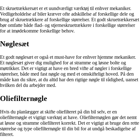
Et skruetrækkersæt er et uundværligt værktøj til enhver mekaniker.
Vedligeholdelse af biler kræver ofte adskillelse af forskellige dele og
brug af skruetrækkere af forskellige størrelser. Et godt skruetrækkersæt
bør omfatte både flad- og stjerneskruetrækkere i forskellige størrelser
for at imødekomme forskellige behov.
Nøglesæt
Et godt nøglesæt er også et must-have for enhver hjemme mekaniker.
Et nøglesæt giver dig mulighed for at stramme og løsne bolte og
møtrikker. Det er vigtigt at have en bred vifte af nøgler i forskellige
størrelser, både med fast nøgle og med et omskifteligt hoved. På den
måde kan du sikre, at du altid har den rigtige nøgle til rådighed, uanset
hvilken del du arbejder med.
Oliefilternøgle
Hvis du planlægger at skifte oliefilteret på din bil selv, er en
oliefilternøgle et vigtigt værktøj at have. Oliefilternøglen gør det nemt
at løsne og stramme oliefilteret korrekt. Det er vigtigt at bruge den rette
størrelse og type oliefilternøgle til din bil for at undgå beskadigelse af
filteret.