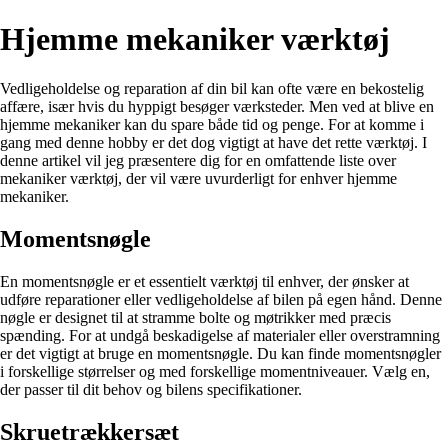
Hjemme mekaniker værktøj
Vedligeholdelse og reparation af din bil kan ofte være en bekostelig
affære, især hvis du hyppigt besøger værksteder. Men ved at blive en
hjemme mekaniker kan du spare både tid og penge. For at komme i
gang med denne hobby er det dog vigtigt at have det rette værktøj. I
denne artikel vil jeg præsentere dig for en omfattende liste over
mekaniker værktøj, der vil være uvurderligt for enhver hjemme
mekaniker.
Momentsnøgle
En momentsnøgle er et essentielt værktøj til enhver, der ønsker at
udføre reparationer eller vedligeholdelse af bilen på egen hånd. Denne
nøgle er designet til at stramme bolte og møtrikker med præcis
spænding. For at undgå beskadigelse af materialer eller overstramning
er det vigtigt at bruge en momentsnøgle. Du kan finde momentsnøgler
i forskellige størrelser og med forskellige momentniveauer. Vælg en,
der passer til dit behov og bilens specifikationer.
Skruetrækkersæt