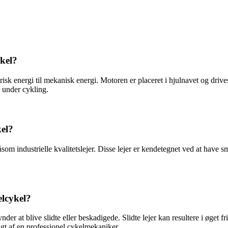
kel?
k energi til mekanisk energi. Motoren er placeret i hjulnavet og drives 
p under cykling.
kel?
om industrielle kvalitetslejer. Disse lejer er kendetegnet ved at have små
elcykel?
r at blive slidte eller beskadigede. Slidte lejer kan resultere i øget frik
sigt af en professionel cykelmekaniker.