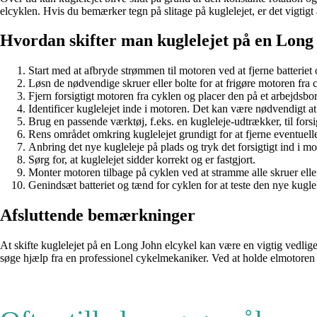
elcyklen. Hvis du bemærker tegn på slitage på kuglelejet, er det vigtigt 
Hvordan skifter man kuglelejet på en Long
Start med at afbryde strømmen til motoren ved at fjerne batteriet o
Løsn de nødvendige skruer eller bolte for at frigøre motoren fra 
Fjern forsigtigt motoren fra cyklen og placer den på et arbejdsbor
Identificer kuglelejet inde i motoren. Det kan være nødvendigt at 
Brug en passende værktøj, f.eks. en kugleleje-udtrækker, til forsi
Rens området omkring kuglelejet grundigt for at fjerne eventuelle 
Anbring det nye kugleleje på plads og tryk det forsigtigt ind i m
Sørg for, at kuglelejet sidder korrekt og er fastgjort.
Monter motoren tilbage på cyklen ved at stramme alle skruer eller
Genindsæt batteriet og tænd for cyklen for at teste den nye kugle
Afsluttende bemærkninger
At skifte kuglelejet på en Long John elcykel kan være en vigtig vedlig
søge hjælp fra en professionel cykelmekaniker. Ved at holde elmotoren