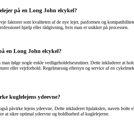
lelejer på en Long John elcykel?
je faktorer som kvaliteten af de nye lejer, pasformen og kompatibilitete
professionel hjælp eller rådgivning, hvis man er usikker på processen.
på en Long John elcykel?
 man følge nogle enkle vedligeholdelsesrutiner. Dette inkluderer at hol
aturer eller vejrforhold. Regelmæssig eftersyn og service af en cykelm
rke kuglelejens ydeevne?
gså påvirke lejens ydeevne. Dette inkluderer hjulakslen, navets bolte e
dt for at sikre optimal ydeevne og holdbarhed af kuglelejerne.