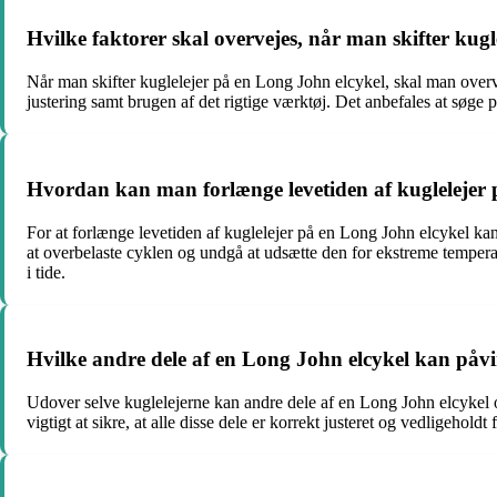
Hvilke faktorer skal overvejes, når man skifter kug
Når man skifter kuglelejer på en Long John elcykel, skal man overve
justering samt brugen af det rigtige værktøj. Det anbefales at søge 
Hvordan kan man forlænge levetiden af kuglelejer 
For at forlænge levetiden af kuglelejer på en Long John elcykel kan
at overbelaste cyklen og undgå at udsætte den for ekstreme temper
i tide.
Hvilke andre dele af en Long John elcykel kan påvi
Udover selve kuglelejerne kan andre dele af en Long John elcykel o
vigtigt at sikre, at alle disse dele er korrekt justeret og vedligehol