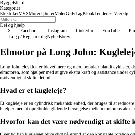
ByggeBlik.dk
Kategorier
Elektriker
VVS
Murer
Tømrer
Maler
Gulv
Tag
Kloak
Tendenser
Værktøj
Del og hjælp
X
Facebook
Instagram
LinkedIn
YouTube
Pin
Log på
Registrér dig
Nyhedsbrev
Elmotor på Long John: Kugleleje
Long John elcyklen er blevet mere og mere populær blandt cyklister, de
elmotoren, som hjælper med at give ekstra kraft og assistance under cyk
nødvendigt at skifte det ud.
Hvad er et kugleleje?
Et kugleleje er en cylindrisk mekanisk enhed, der bruges til at reducer
hjælper med at opretholde glidende bevægelse mellem motorens aksel 
Hvorfor kan det være nødvendigt at skifte 
Over tid kan kuglelejet blive slidt på grund af den konstante rotation 