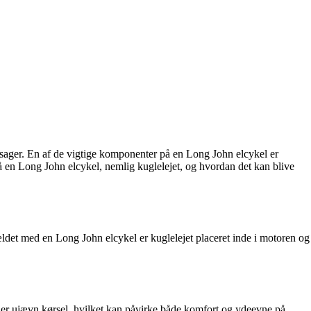
assager. En af de vigtige komponenter på en Long John elcykel er
på en Long John elcykel, nemlig kuglelejet, og hvordan det kan blive
fældet med en Long John elcykel er kuglelejet placeret inde i motoren og
eller ujævn kørsel, hvilket kan påvirke både komfort og ydeevne på