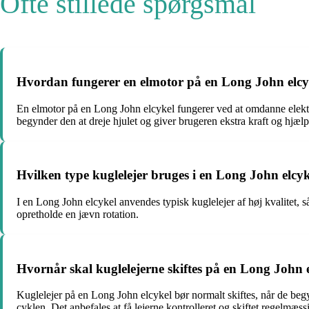
Ofte stillede spørgsmål
Hvordan fungerer en elmotor på en Long John elcy
En elmotor på en Long John elcykel fungerer ved at omdanne elektris
begynder den at dreje hjulet og giver brugeren ekstra kraft og hjæl
Hvilken type kuglelejer bruges i en Long John elcy
I en Long John elcykel anvendes typisk kuglelejer af høj kvalitet, sås
opretholde en jævn rotation.
Hvornår skal kuglelejerne skiftes på en Long John 
Kuglelejer på en Long John elcykel bør normalt skiftes, når de begynde
cyklen. Det anbefales at få lejerne kontrolleret og skiftet regelmæs