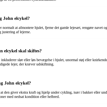
ng John elcykel?
 normalt at afmontere hjulet, fjerne det gamle lejesæt, rengøre navet og i
 justering af lejerne.
 elcykel skal skiftes?
inkluderer slør eller løs bevægelse i hjulet, unormal støj eller knirkend
adigede lejer, der kræver udskiftning.
ng John elcykel?
at den giver ekstra kraft og hjælp under cykling, især i bakker eller un
soner med nedsat kondition eller helbred.