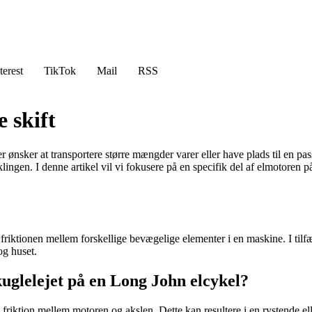
terest
TikTok
Mail
RSS
 skift
r ønsker at transportere større mængder varer eller have plads til en p
lingen. I denne artikel vil vi fokusere på en specifik del af elmotoren 
e friktionen mellem forskellige bevægelige elementer i en maskine. I til
og huset.
kuglelejet på en Long John elcykel?
og friktion mellem motoren og akslen. Dette kan resultere i en rystende 