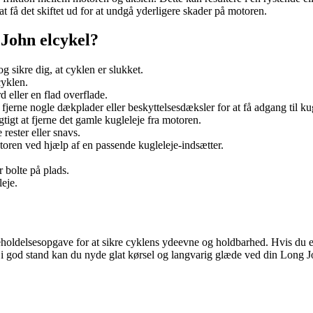
at få det skiftet ud for at undgå yderligere skader på motoren.
 John elcykel?
g sikre dig, at cyklen er slukket.
cyklen.
d eller en flad overflade.
fjerne nogle dækplader eller beskyttelsesdæksler for at få adgang til kug
gtigt at fjerne det gamle kugleleje fra motoren.
rester eller snavs.
otoren ved hjælp af en passende kugleleje-indsætter.
 bolte på plads.
leje.
eholdelsesopgave for at sikre cyklens ydeevne og holdbarhed. Hvis du er
 i god stand kan du nyde glat kørsel og langvarig glæde ved din Long J