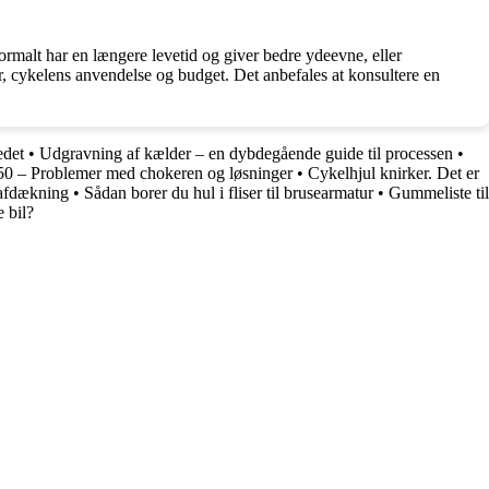
normalt har en længere levetid og giver bedre ydeevne, eller
er, cykelens anvendelse og budget. Det anbefales at konsultere en
edet
•
Udgravning af kælder – en dybdegående guide til processen
•
0 – Problemer med chokeren og løsninger
•
Cykelhjul knirker. Det er
safdækning
•
Sådan borer du hul i fliser til brusearmatur
•
Gummeliste til
 bil?