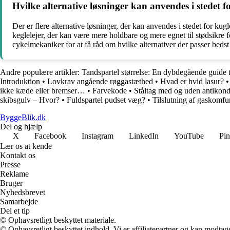
Hvilke alternative løsninger kan anvendes i stedet 
Der er flere alternative løsninger, der kan anvendes i stedet for ku
keglelejer, der kan være mere holdbare og mere egnet til stødsikre 
cykelmekaniker for at få råd om hvilke alternativer der passer bedst 
Andre populære artikler:
Tandspartel størrelse: En dybdegående guide ti
Introduktion
•
Lovkrav angående røggastæthed
•
Hvad er hvid lasur?
ikke kæde eller bremser…
•
Farvekode
•
Ståltag med og uden antikon
skibsgulv – Hvor?
•
Fuldspartel pudset væg?
•
Tilslutning af gaskomfur
ByggeBlik.dk
Del og hjælp
X
Facebook
Instagram
LinkedIn
YouTube
Pin
Lær os at kende
Kontakt os
Presse
Reklame
Bruger
Nyhedsbrevet
Samarbejde
Del et tip
© Ophavsretligt beskyttet materiale.
© Ophavsretligt beskyttet indhold. Vi er affiliatepartner og kan modtag