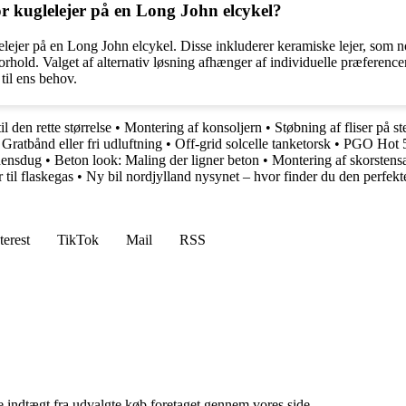
for kuglelejer på en Long John elcykel?
glelejer på en Long John elcykel. Disse inkluderer keramiske lejer, som 
forhold. Valget af alternativ løsning afhænger af individuelle præferenc
til ens behov.
l den rette størrelse
•
Montering af konsoljern
•
Støbning af fliser på st
•
Gratbånd eller fri udluftning
•
Off-grid solcelle tanketorsk
•
PGO Hot 5
densdug
•
Beton look: Maling der ligner beton
•
Montering af skorsten
 til flaskegas
•
Ny bil nordjylland nysynet – hvor finder du den perfekte
terest
TikTok
Mail
RSS
e indtægt fra udvalgte køb foretaget gennem vores side.