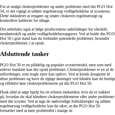
For at undgå chokerproblemer og andre problemer med din PGO Hot
50, er det vigtigt at udføre regelmæssig vedligeholdelse af scooteren.
Dette inkluderer at rengøre og smøre chokeren regelmæssigt og
kontrollere kablerne for slitage.
Det anbefales også at følge producentens anbefalinger for olieskift,
tændrørsskift og andre vedligeholdelsesopgaver. Ved at holde din PGO
Hot 50 i god stand kan du forhindre potentielle problemer, herunder
chokerproblemer, i at opstå.
Afsluttende tanker
PGO Hot 50 er en pålidelig og populær scootermodel, men som med
enhver maskine kan der opstå problemer. Chokerproblemer er en af de
udfordringer, som nogle ejere kan opleve. Ved at kende årsagerne til
disse problemer og have de rigtige løsninger ved hånden kan du hurtigt
og effektivt løse chokerproblemerne på din PGO Hot 50.
Husk altid at søge hjælp fra en erfaren mekaniker, hvis du er usikker
på, hvordan du skal håndtere chokerproblemerne eller andre problemer
med din scooter. Ved at tage de nødvendige forholdsregler og udføre
regelmæssig vedligeholdelse kan du sikre, at din PGO Hot 50
fortsætter med at køre problemfrit i mange år.