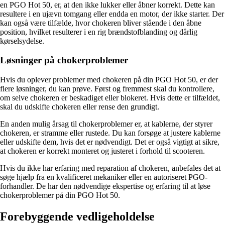
en PGO Hot 50, er, at den ikke lukker eller åbner korrekt. Dette kan
resultere i en ujævn tomgang eller endda en motor, der ikke starter. Der
kan også være tilfælde, hvor chokeren bliver stående i den åbne
position, hvilket resulterer i en rig brændstofblanding og dårlig
kørselsydelse.
Løsninger på chokerproblemer
Hvis du oplever problemer med chokeren på din PGO Hot 50, er der
flere løsninger, du kan prøve. Først og fremmest skal du kontrollere,
om selve chokeren er beskadiget eller blokeret. Hvis dette er tilfældet,
skal du udskifte chokeren eller rense den grundigt.
En anden mulig årsag til chokerproblemer er, at kablerne, der styrer
chokeren, er stramme eller rustede. Du kan forsøge at justere kablerne
eller udskifte dem, hvis det er nødvendigt. Det er også vigtigt at sikre,
at chokeren er korrekt monteret og justeret i forhold til scooteren.
Hvis du ikke har erfaring med reparation af chokeren, anbefales det at
søge hjælp fra en kvalificeret mekaniker eller en autoriseret PGO-
forhandler. De har den nødvendige ekspertise og erfaring til at løse
chokerproblemer på din PGO Hot 50.
Forebyggende vedligeholdelse