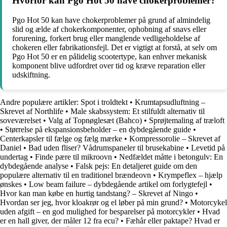
Hvorfor kan Pgo Hot 50 have chokerproblemer?
Pgo Hot 50 kan have chokerproblemer på grund af almindelig
slid og ælde af chokerkomponenter, ophobning af snavs eller
forurening, forkert brug eller manglende vedligeholdelse af
chokeren eller fabrikationsfejl. Det er vigtigt at forstå, at selv om
Pgo Hot 50 er en pålidelig scootertype, kan enhver mekanisk
komponent blive udfordret over tid og kræve reparation eller
udskiftning.
Andre populære artikler:
Spot i troldtekt
•
Krumtapsudluftning –
Skrevet af Northlife
•
Male skabssystem: Et stilfuldt alternativ til
soveværelset
•
Valg af Topnøglesæt (Bahco)
•
Sprøjtemaling af træloft
•
Størrelse på ekspansionsbeholder – en dybdegående guide
•
Centerkapsler til fælge og fælg mærke
•
Kompressorolie – Skrevet af
Daniel
•
Bad uden fliser? Vådrumspaneler til brusekabine
•
Levetid på
undertag
•
Finde pære til mikroovn
•
Nedfældet måtte i betongulv: En
dybdegående analyse
•
Falsk pejs: En detaljeret guide om den
populære alternativ til en traditionel brændeovn
•
Krympeflex – hjælp
ønskes
•
Low beam failure – dybdegående artikel om forlygtefejl
•
Hvor kan man købe en hurtig tandstang? – Skrevet af Ningo
•
Hvordan ser jeg, hvor kloakrør og el løber på min grund?
•
Motorcykel
uden afgift – en god mulighed for besparelser på motorcykler
•
Hvad
er en hall giver, der måler 12 fra ecu?
•
Fæhår eller paktape? Hvad er