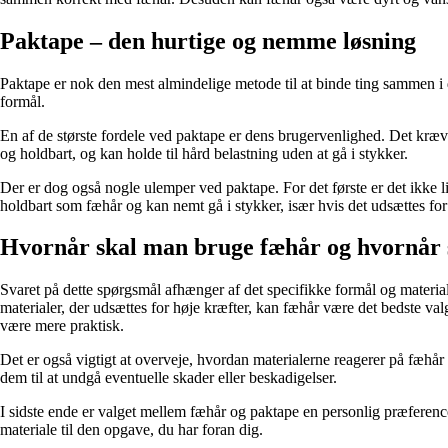
Paktape – den hurtige og nemme løsning
Paktape er nok den mest almindelige metode til at binde ting sammen i dag
formål.
En af de største fordele ved paktape er dens brugervenlighed. Det kræv
og holdbart, og kan holde til hård belastning uden at gå i stykker.
Der er dog også nogle ulemper ved paktape. For det første er det ikke li
holdbart som fæhår og kan nemt gå i stykker, især hvis det udsættes for 
Hvornår skal man bruge fæhår og hvornår 
Svaret på dette spørgsmål afhænger af det specifikke formål og materia
materialer, der udsættes for høje kræfter, kan fæhår være det bedste val
være mere praktisk.
Det er også vigtigt at overveje, hvordan materialerne reagerer på fæhår 
dem til at undgå eventuelle skader eller beskadigelser.
I sidste ende er valget mellem fæhår og paktape en personlig præference
materiale til den opgave, du har foran dig.