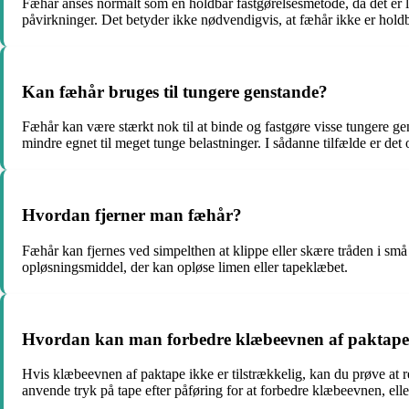
Fæhår anses normalt som en holdbar fastgørelsesmetode, da det er 
påvirkninger. Det betyder ikke nødvendigvis, at fæhår ikke er holdb
Kan fæhår bruges til tungere genstande?
Fæhår kan være stærkt nok til at binde og fastgøre visse tungere ge
mindre egnet til meget tunge belastninger. I sådanne tilfælde er det
Hvordan fjerner man fæhår?
Fæhår kan fjernes ved simpelthen at klippe eller skære tråden i små 
opløsningsmiddel, der kan opløse limen eller tapeklæbet.
Hvordan kan man forbedre klæbeevnen af paktap
Hvis klæbeevnen af paktape ikke er tilstrækkelig, kan du prøve at re
anvende tryk på tape efter påføring for at forbedre klæbeevnen, elle