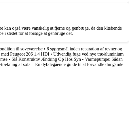
ape kan også være vanskelig at fjerne og genbruge, da den klæbende
e i stedet for at forsøge at genbruge det.
ondition til soveværelse
•
6 spørgsmål inden reparation af revner og
 med Peugeot 206 1.4 HDI
•
Udvendig fuge ved nye træ/aluminium
emse
•
Slå Konstruktiv Ændring Op Hos Syn
•
Varmepumpe: Sådan
rækning af sofa – En dybdegående guide til at forvandle din gamle