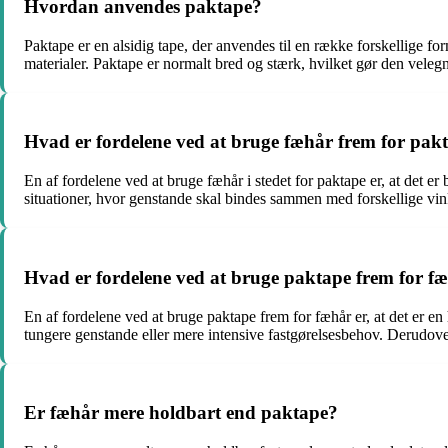
Hvordan anvendes paktape?
Paktape er en alsidig tape, der anvendes til en række forskellige for
materialer. Paktape er normalt bred og stærk, hvilket gør den velegne
Hvad er fordelene ved at bruge fæhår frem for pak
En af fordelene ved at bruge fæhår i stedet for paktape er, at det er 
situationer, hvor genstande skal bindes sammen med forskellige vink
Hvad er fordelene ved at bruge paktape frem for f
En af fordelene ved at bruge paktape frem for fæhår er, at det er e
tungere genstande eller mere intensive fastgørelsesbehov. Derudove
Er fæhår mere holdbart end paktape?