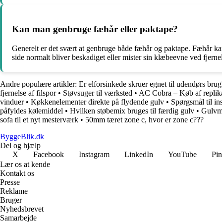
Kan man genbruge fæhår eller paktape?
Generelt er det svært at genbruge både fæhår og paktape. Fæhår ka
side normalt bliver beskadiget eller mister sin klæbeevne ved fjernel
Andre populære artikler:
Er elforsinkede skruer egnet til udendørs brug
fjernelse af filspor
•
Støvsuger til værksted
•
AC Cobra – Køb af replika
vinduer
•
Køkkenelementer direkte på flydende gulv
•
Spørgsmål til ins
påfyldes kølemiddel
•
Hvilken støbemix bruges til færdig gulv
•
Gulvm
sofa til et nyt mesterværk
•
50mm tæret zone c, hvor er zone c???
ByggeBlik.dk
Del og hjælp
X
Facebook
Instagram
LinkedIn
YouTube
Pin
Lær os at kende
Kontakt os
Presse
Reklame
Bruger
Nyhedsbrevet
Samarbejde