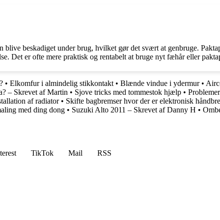
n blive beskadiget under brug, hvilket gør det svært at genbruge. Pakt
se. Det er ofte mere praktisk og rentabelt at bruge nyt fæhår eller paktap
?
•
Elkomfur i almindelig stikkontakt
•
Blænde vindue i ydermur
•
Airc
? – Skrevet af Martin
•
Sjove tricks med tommestok hjælp
•
Problemer
tallation af radiator
•
Skifte bagbremser hvor der er elektronisk håndbr
aling med ding dong
•
Suzuki Alto 2011 – Skrevet af Danny H
•
Ombet
terest
TikTok
Mail
RSS