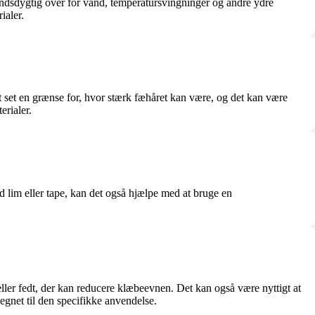
andsdygtig over for vand, temperatursvingninger og andre ydre
ialer.
lt set en grænse for, hvor stærk fæhåret kan være, og det kan være
erialer.
ed lim eller tape, kan det også hjælpe med at bruge en
 eller fedt, der kan reducere klæbeevnen. Det kan også være nyttigt at
 egnet til den specifikke anvendelse.