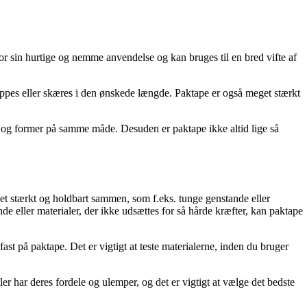
 for sin hurtige og nemme anvendelse og kan bruges til en bred vifte af
lippes eller skæres i den ønskede længde. Paktape er også meget stærkt
ser og former på samme måde. Desuden er paktape ikke altid lige så
et stærkt og holdbart sammen, som f.eks. tunge genstande eller
de eller materialer, der ikke udsættes for så hårde kræfter, kan paktape
ast på paktape. Det er vigtigt at teste materialerne, inden du bruger
r har deres fordele og ulemper, og det er vigtigt at vælge det bedste