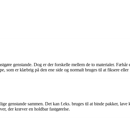
 fastgøre genstande. Dog er der forskelle mellem de to materialer. Fæhår
ape, som er klæbrig på den ene side og normalt bruges til at fiksere eller 
ellige genstande sammen. Det kan f.eks. bruges til at binde pakker, lav
aver, der kræver en holdbar fastgørelse.