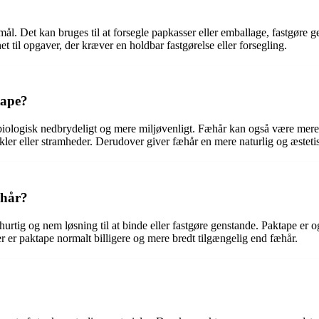
mål. Det kan bruges til at forsegle papkasser eller emballage, fastgøre g
t til opgaver, der kræver en holdbar fastgørelse eller forsegling.
tape?
biologisk nedbrydeligt og mere miljøvenligt. Fæhår kan også være mere fle
ler eller stramheder. Derudover giver fæhår en mere naturlig og æstetisk
æhår?
n hurtig og nem løsning til at binde eller fastgøre genstande. Paktape e
r er paktape normalt billigere og mere bredt tilgængelig end fæhår.