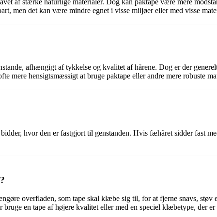
lavet af stærke naturlige materialer. Dog kan paktape være mere modst
art, men det kan være mindre egnet i visse miljøer eller med visse mater
nstande, afhængigt af tykkelse og kvalitet af hårene. Dog er der genere
 ofte mere hensigtsmæssigt at bruge paktape eller andre mere robuste mat
bidder, hvor den er fastgjort til genstanden. Hvis fæhåret sidder fast m
e?
ngøre overfladen, som tape skal klæbe sig til, for at fjerne snavs, støv
r bruge en tape af højere kvalitet eller med en speciel klæbetype, der er