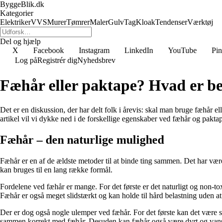
ByggeBlik.dk
Kategorier
Elektriker
VVS
Murer
Tømrer
Maler
Gulv
Tag
Kloak
Tendenser
Værktøj
Del og hjælp
X
Facebook
Instagram
LinkedIn
YouTube
Pin
Log på
Registrér dig
Nyhedsbrev
Fæhår eller paktape? Hvad er bed
Det er en diskussion, der har delt folk i årevis: skal man bruge fæhår el
artikel vil vi dykke ned i de forskellige egenskaber ved fæhår og pakta
Fæhår – den naturlige mulighed
Fæhår er en af de ældste metoder til at binde ting sammen. Det har været
kan bruges til en lang række formål.
Fordelene ved fæhår er mange. For det første er det naturligt og non-toxis
Fæhår er også meget slidstærkt og kan holde til hård belastning uden at gi
Der er dog også nogle ulemper ved fæhår. For det første kan det være svæ
sammen korrekt med fæhår. Desuden kan fæhår også være dyrt og vanske