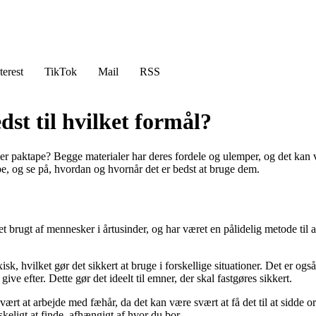
terest
TikTok
Mail
RSS
st til hvilket formål?
ler paktape? Begge materialer har deres fordele og ulemper, og det kan væ
pe, og se på, hvordan og hvornår det er bedst at bruge dem.
 brugt af mennesker i årtusinder, og har været en pålidelig metode til a
k, hvilket gør det sikkert at bruge i forskellige situationer. Det er også 
ve efter. Dette gør det ideelt til emner, der skal fastgøres sikkert.
rt at arbejde med fæhår, da det kan være svært at få det til at sidde ord
ligt at finde, afhængigt af hvor du bor.