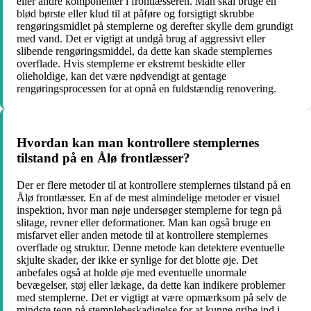
eller andre komponenter i frontlæsseren. Man skal bruge en
blød børste eller klud til at påføre og forsigtigt skrubbe
rengøringsmidlet på stemplerne og derefter skylle dem grundigt
med vand. Det er vigtigt at undgå brug af aggressivt eller
slibende rengøringsmiddel, da dette kan skade stemplernes
overflade. Hvis stemplerne er ekstremt beskidte eller
olieholdige, kan det være nødvendigt at gentage
rengøringsprocessen for at opnå en fuldstændig renovering.
Hvordan kan man kontrollere stemplernes
tilstand på en Ålø frontlæsser?
Der er flere metoder til at kontrollere stemplernes tilstand på en
Ålø frontlæsser. En af de mest almindelige metoder er visuel
inspektion, hvor man nøje undersøger stemplerne for tegn på
slitage, revner eller deformationer. Man kan også bruge en
misfarvet eller anden metode til at kontrollere stemplernes
overflade og struktur. Denne metode kan detektere eventuelle
skjulte skader, der ikke er synlige for det blotte øje. Det
anbefales også at holde øje med eventuelle unormale
bevægelser, støj eller lækage, da dette kan indikere problemer
med stemplerne. Det er vigtigt at være opmærksom på selv de
mindste tegn på stemplebeskadigelse for at kunne gribe ind i