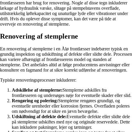
frontlæsseren har brug for renovering. Nogle af disse tegn inkluderer
lækage af hydraulisk væske, slitage på stempelstavens overflade,
utilstrækkelig løftekapacitet og unaturlige lyde eller vibrationer under
drift. Hvis du oplever disse symptomer, kan det være på tide at
overveje en renovering af stemplerne.
Renovering af stemplerne
En renovering af stemplerne i en Ålø frontlæsser indebærer typisk en
grundig inspektion og udskiftning af defekte eller slidte dele. Processen
kan variere afhængigt af frontlæsserens model og standen af
stemplerne. Det anbefales altid at følge producentens anvisninger eller
konsultere en fagmand for at sikre korrekt udførelse af renoveringen.
Typiske renoveringsprocesser inkluderer:
Adskillelse af stemplerne:
Stemplerne adskilles fra
frontlæsseren og undersøges nøje for eventuelle skader eller slid.
Rengøring og polering:
Stemplerne rengøres grundigt, og
eventuelle urenheder eller korrosion fjernes. Overfladen poleres
om nødvendigt for at sikre en jævn bevægelse.
Udskiftning af defekte dele:
Eventuelle defekte eller slidte dele
på stemplerne udskiftes med nye og originale reservedele. Dette
kan inkludere pakninger, lejer og tætninger.