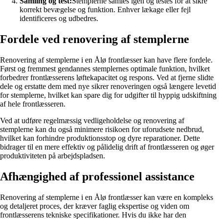
Samling og test:
Stemplerne samles igen og testes for at sikre
korrekt bevægelse og funktion. Enhver lækage eller fejl
identificeres og udbedres.
Fordele ved renovering af stemplerne
Renovering af stemplerne i en Ålø frontlæsser kan have flere fordele.
Først og fremmest gendannes stemplernes optimale funktion, hvilket
forbedrer frontlæsserens løftekapacitet og respons. Ved at fjerne slidte
dele og erstatte dem med nye sikrer renoveringen også længere levetid
for stemplerne, hvilket kan spare dig for udgifter til hyppig udskiftning
af hele frontlæsseren.
Ved at udføre regelmæssig vedligeholdelse og renovering af
stemplerne kan du også minimere risikoen for uforudsete nedbrud,
hvilket kan forhindre produktionsstop og dyre reparationer. Dette
bidrager til en mere effektiv og pålidelig drift af frontlæsseren og øger
produktiviteten på arbejdspladsen.
Afhængighed af professionel assistance
Renovering af stemplerne i en Ålø frontlæsser kan være en kompleks
og detaljeret proces, der kræver faglig ekspertise og viden om
frontlæsserens tekniske specifikationer. Hvis du ikke har den