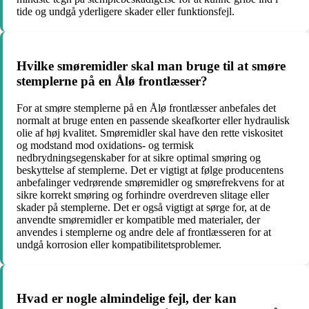
tide og undgå yderligere skader eller funktionsfejl.
Hvilke smøremidler skal man bruge til at smøre
stemplerne på en Ålø frontlæsser?
For at smøre stemplerne på en Ålø frontlæsser anbefales det
normalt at bruge enten en passende skeafkorter eller hydraulisk
olie af høj kvalitet. Smøremidler skal have den rette viskositet
og modstand mod oxidations- og termisk
nedbrydningsegenskaber for at sikre optimal smøring og
beskyttelse af stemplerne. Det er vigtigt at følge producentens
anbefalinger vedrørende smøremidler og smørefrekvens for at
sikre korrekt smøring og forhindre overdreven slitage eller
skader på stemplerne. Det er også vigtigt at sørge for, at de
anvendte smøremidler er kompatible med materialer, der
anvendes i stemplerne og andre dele af frontlæsseren for at
undgå korrosion eller kompatibilitetsproblemer.
Hvad er nogle almindelige fejl, der kan