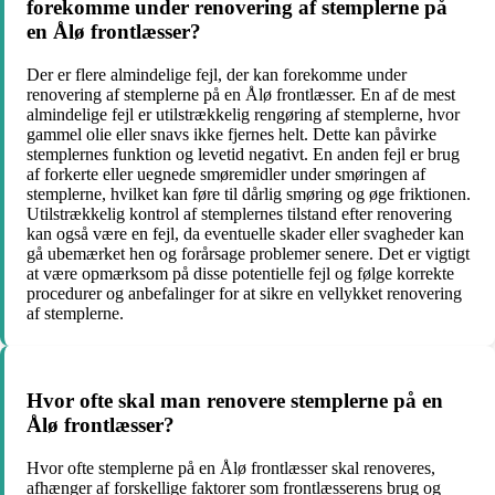
forekomme under renovering af stemplerne på
en Ålø frontlæsser?
Der er flere almindelige fejl, der kan forekomme under
renovering af stemplerne på en Ålø frontlæsser. En af de mest
almindelige fejl er utilstrækkelig rengøring af stemplerne, hvor
gammel olie eller snavs ikke fjernes helt. Dette kan påvirke
stemplernes funktion og levetid negativt. En anden fejl er brug
af forkerte eller uegnede smøremidler under smøringen af
stemplerne, hvilket kan føre til dårlig smøring og øge friktionen.
Utilstrækkelig kontrol af stemplernes tilstand efter renovering
kan også være en fejl, da eventuelle skader eller svagheder kan
gå ubemærket hen og forårsage problemer senere. Det er vigtigt
at være opmærksom på disse potentielle fejl og følge korrekte
procedurer og anbefalinger for at sikre en vellykket renovering
af stemplerne.
Hvor ofte skal man renovere stemplerne på en
Ålø frontlæsser?
Hvor ofte stemplerne på en Ålø frontlæsser skal renoveres,
afhænger af forskellige faktorer som frontlæsserens brug og