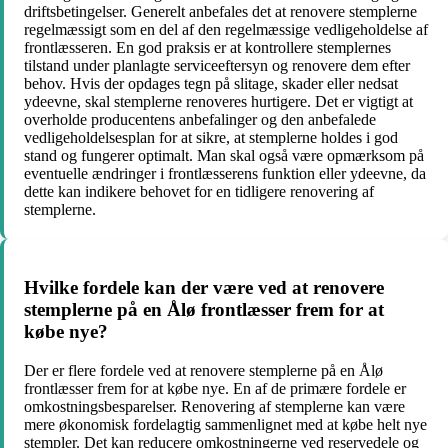
driftsbetingelser. Generelt anbefales det at renovere stemplerne
regelmæssigt som en del af den regelmæssige vedligeholdelse af
frontlæsseren. En god praksis er at kontrollere stemplernes
tilstand under planlagte serviceeftersyn og renovere dem efter
behov. Hvis der opdages tegn på slitage, skader eller nedsat
ydeevne, skal stemplerne renoveres hurtigere. Det er vigtigt at
overholde producentens anbefalinger og den anbefalede
vedligeholdelsesplan for at sikre, at stemplerne holdes i god
stand og fungerer optimalt. Man skal også være opmærksom på
eventuelle ændringer i frontlæsserens funktion eller ydeevne, da
dette kan indikere behovet for en tidligere renovering af
stemplerne.
Hvilke fordele kan der være ved at renovere
stemplerne på en Ålø frontlæsser frem for at
købe nye?
Der er flere fordele ved at renovere stemplerne på en Ålø
frontlæsser frem for at købe nye. En af de primære fordele er
omkostningsbesparelser. Renovering af stemplerne kan være
mere økonomisk fordelagtig sammenlignet med at købe helt nye
stempler. Det kan reducere omkostningerne ved reservedele og