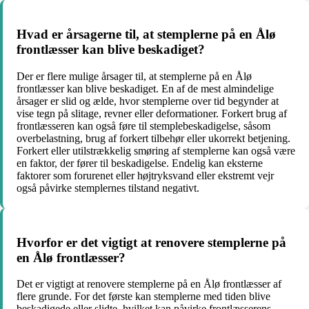
Hvad er årsagerne til, at stemplerne på en Ålø
frontlæsser kan blive beskadiget?
Der er flere mulige årsager til, at stemplerne på en Ålø
frontlæsser kan blive beskadiget. En af de mest almindelige
årsager er slid og ælde, hvor stemplerne over tid begynder at
vise tegn på slitage, revner eller deformationer. Forkert brug af
frontlæsseren kan også føre til stemplebeskadigelse, såsom
overbelastning, brug af forkert tilbehør eller ukorrekt betjening.
Forkert eller utilstrækkelig smøring af stemplerne kan også være
en faktor, der fører til beskadigelse. Endelig kan eksterne
faktorer som forurenet eller højtryksvand eller ekstremt vejr
også påvirke stemplernes tilstand negativt.
Hvorfor er det vigtigt at renovere stemplerne på
en Ålø frontlæsser?
Det er vigtigt at renovere stemplerne på en Ålø frontlæsser af
flere grunde. For det første kan stemplerne med tiden blive
beskadigede eller slidte, hvilket kan påvirke frontlæsserens