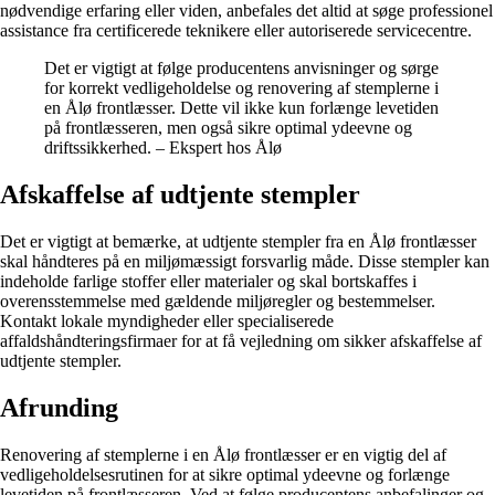
nødvendige erfaring eller viden, anbefales det altid at søge professionel
assistance fra certificerede teknikere eller autoriserede servicecentre.
Det er vigtigt at følge producentens anvisninger og sørge
for korrekt vedligeholdelse og renovering af stemplerne i
en Ålø frontlæsser. Dette vil ikke kun forlænge levetiden
på frontlæsseren, men også sikre optimal ydeevne og
driftssikkerhed. – Ekspert hos Ålø
Afskaffelse af udtjente stempler
Det er vigtigt at bemærke, at udtjente stempler fra en Ålø frontlæsser
skal håndteres på en miljømæssigt forsvarlig måde. Disse stempler kan
indeholde farlige stoffer eller materialer og skal bortskaffes i
overensstemmelse med gældende miljøregler og bestemmelser.
Kontakt lokale myndigheder eller specialiserede
affaldshåndteringsfirmaer for at få vejledning om sikker afskaffelse af
udtjente stempler.
Afrunding
Renovering af stemplerne i en Ålø frontlæsser er en vigtig del af
vedligeholdelsesrutinen for at sikre optimal ydeevne og forlænge
levetiden på frontlæsseren. Ved at følge producentens anbefalinger og