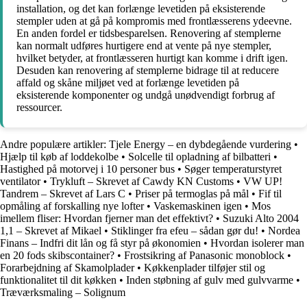
installation, og det kan forlænge levetiden på eksisterende
stempler uden at gå på kompromis med frontlæsserens ydeevne.
En anden fordel er tidsbesparelsen. Renovering af stemplerne
kan normalt udføres hurtigere end at vente på nye stempler,
hvilket betyder, at frontlæsseren hurtigt kan komme i drift igen.
Desuden kan renovering af stemplerne bidrage til at reducere
affald og skåne miljøet ved at forlænge levetiden på
eksisterende komponenter og undgå unødvendigt forbrug af
ressourcer.
Andre populære artikler:
Tjele Energy – en dybdegående vurdering
•
Hjælp til køb af loddekolbe
•
Solcelle til opladning af bilbatteri
•
Hastighed på motorvej i 10 personer bus
•
Søger temperaturstyret
ventilator
•
Trykluft – Skrevet af Cawdy KN Customs
•
VW UP!
Tandrem – Skrevet af Lars C
•
Priser på termoglas på mål
•
Fif til
opmåling af forskalling nye lofter
•
Vaskemaskinen igen
•
Mos
imellem fliser: Hvordan fjerner man det effektivt?
•
Suzuki Alto 2004
1,1 – Skrevet af Mikael
•
Stiklinger fra efeu – sådan gør du!
•
Nordea
Finans – Indfri dit lån og få styr på økonomien
•
Hvordan isolerer man
en 20 fods skibscontainer?
•
Frostsikring af Panasonic monoblock
•
Forarbejdning af Skamolplader
•
Køkkenplader tilføjer stil og
funktionalitet til dit køkken
•
Inden støbning af gulv med gulvvarme
•
Træværksmaling – Solignum