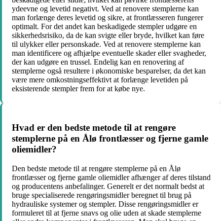
ydeevne og levetid negativt. Ved at renovere stemplerne kan
man forlænge deres levetid og sikre, at frontlæsseren fungerer
optimalt. For det andet kan beskadigede stempler udgøre en
sikkerhedsrisiko, da de kan svigte eller bryde, hvilket kan føre
til ulykker eller personskade. Ved at renovere stemplerne kan
man identificere og afhjælpe eventuelle skader eller svagheder,
der kan udgøre en trussel. Endelig kan en renovering af
stemplerne også resultere i økonomiske besparelser, da det kan
være mere omkostningseffektivt at forlænge levetiden på
eksisterende stempler frem for at købe nye.
Hvad er den bedste metode til at rengøre
stemplerne på en Ålø frontlæsser og fjerne gamle
oliemidler?
Den bedste metode til at rengøre stemplerne på en Ålø
frontlæsser og fjerne gamle oliemidler afhænger af deres tilstand
og producentens anbefalinger. Generelt er det normalt bedst at
bruge specialiserede rengøringsmidler beregnet til brug på
hydrauliske systemer og stempler. Disse rengøringsmidler er
formuleret til at fjerne snavs og olie uden at skade stemplerne