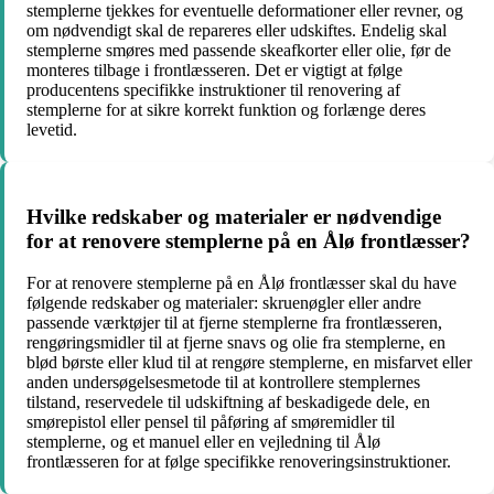
stemplerne tjekkes for eventuelle deformationer eller revner, og
om nødvendigt skal de repareres eller udskiftes. Endelig skal
stemplerne smøres med passende skeafkorter eller olie, før de
monteres tilbage i frontlæsseren. Det er vigtigt at følge
producentens specifikke instruktioner til renovering af
stemplerne for at sikre korrekt funktion og forlænge deres
levetid.
Hvilke redskaber og materialer er nødvendige
for at renovere stemplerne på en Ålø frontlæsser?
For at renovere stemplerne på en Ålø frontlæsser skal du have
følgende redskaber og materialer: skruenøgler eller andre
passende værktøjer til at fjerne stemplerne fra frontlæsseren,
rengøringsmidler til at fjerne snavs og olie fra stemplerne, en
blød børste eller klud til at rengøre stemplerne, en misfarvet eller
anden undersøgelsesmetode til at kontrollere stemplernes
tilstand, reservedele til udskiftning af beskadigede dele, en
smørepistol eller pensel til påføring af smøremidler til
stemplerne, og et manuel eller en vejledning til Ålø
frontlæsseren for at følge specifikke renoveringsinstruktioner.