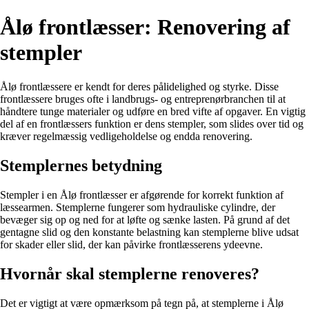
Ålø frontlæsser: Renovering af
stempler
Ålø frontlæssere er kendt for deres pålidelighed og styrke. Disse
frontlæssere bruges ofte i landbrugs- og entreprenørbranchen til at
håndtere tunge materialer og udføre en bred vifte af opgaver. En vigtig
del af en frontlæssers funktion er dens stempler, som slides over tid og
kræver regelmæssig vedligeholdelse og endda renovering.
Stemplernes betydning
Stempler i en Ålø frontlæsser er afgørende for korrekt funktion af
læssearmen. Stemplerne fungerer som hydrauliske cylindre, der
bevæger sig op og ned for at løfte og sænke lasten. På grund af det
gentagne slid og den konstante belastning kan stemplerne blive udsat
for skader eller slid, der kan påvirke frontlæsserens ydeevne.
Hvornår skal stemplerne renoveres?
Det er vigtigt at være opmærksom på tegn på, at stemplerne i Ålø