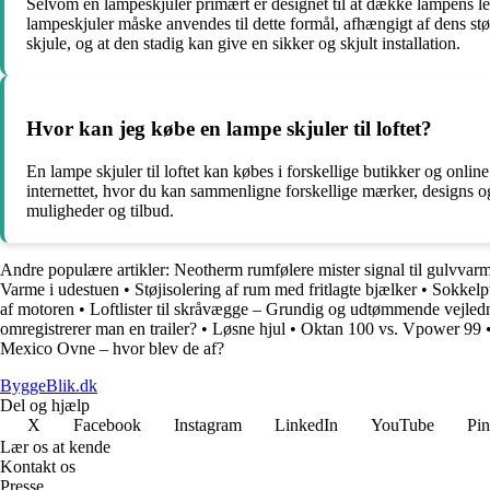
Selvom en lampeskjuler primært er designet til at dække lampens ledn
lampeskjuler måske anvendes til dette formål, afhængigt af dens stø
skjule, og at den stadig kan give en sikker og skjult installation.
Hvor kan jeg købe en lampe skjuler til loftet?
En lampe skjuler til loftet kan købes i forskellige butikker og onli
internettet, hvor du kan sammenligne forskellige mærker, designs og
muligheder og tilbud.
Andre populære artikler:
Neotherm rumfølere mister signal til gulvvar
Varme i udestuen
•
Støjisolering af rum med fritlagte bjælker
•
Sokkelpu
af motoren
•
Loftlister til skråvægge – Grundig og udtømmende vejled
omregistrerer man en trailer?
•
Løsne hjul
•
Oktan 100 vs. Vpower 99
Mexico Ovne – hvor blev de af?
ByggeBlik.dk
Del og hjælp
X
Facebook
Instagram
LinkedIn
YouTube
Pin
Lær os at kende
Kontakt os
Presse