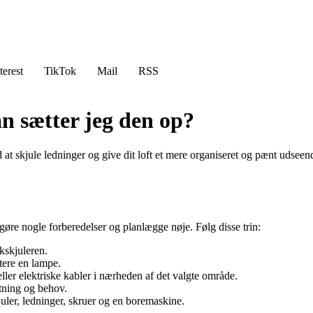
terest
TikTok
Mail
RSS
an sætter jeg den op?
 at skjule ledninger og give dit loft et mere organiseret og pænt udseen
t gøre nogle forberedelser og planlægge nøje. Følg disse trin:
kskjuleren.
ntere en lampe.
ller elektriske kabler i nærheden af det valgte område.
etning og behov.
juler, ledninger, skruer og en boremaskine.