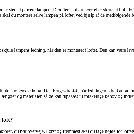
rette sted at placere lampen. Derefter skal du bore eller skrue et hul i 
is skal du montere selve lampen på loftet ved hjælp af de medfølgende be
skjule lampens ledning, når den er monteret i loftet. Den kan være lavet 
at skjule lampens ledning. Den bruges typisk, når ledningen ikke kan gemm
længder og materialer, så de kan tilpasses til forskellige behov og indre
 loft?
e faktorer, du bør overveje. Først og fremmest skal du tage højde for loft