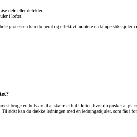
se dele eller defekter.
ler i loftet!
e processen kan du nemt og effektivt montere en lampe stikskjuler i dit 
tet?
remmest bruge en hulssav til at skære et hul i loftet, hvor du ønsker at 
s. Til sidst kan du dække ledningen med en ledningsskjuler, som fås i for