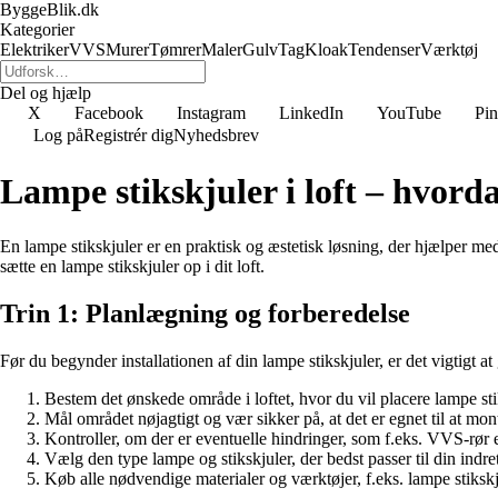
ByggeBlik.dk
Kategorier
Elektriker
VVS
Murer
Tømrer
Maler
Gulv
Tag
Kloak
Tendenser
Værktøj
Del og hjælp
X
Facebook
Instagram
LinkedIn
YouTube
Pin
Log på
Registrér dig
Nyhedsbrev
Lampe stikskjuler i loft – hvord
En lampe stikskjuler er en praktisk og æstetisk løsning, der hjælper med
sætte en lampe stikskjuler op i dit loft.
Trin 1: Planlægning og forberedelse
Før du begynder installationen af din lampe stikskjuler, er det vigtigt a
Bestem det ønskede område i loftet, hvor du vil placere lampe sti
Mål området nøjagtigt og vær sikker på, at det er egnet til at mo
Kontroller, om der er eventuelle hindringer, som f.eks. VVS-rør e
Vælg den type lampe og stikskjuler, der bedst passer til din indr
Køb alle nødvendige materialer og værktøjer, f.eks. lampe stiksk