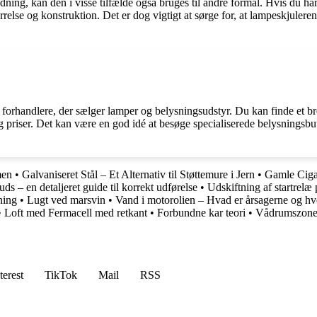
ing, kan den i visse tilfælde også bruges til andre formål. Hvis du har b
rrelse og konstruktion. Det er dog vigtigt at sørge for, at lampeskjuler
ne forhandlere, der sælger lamper og belysningsudstyr. Du kan finde et b
 priser. Det kan være en god idé at besøge specialiserede belysningsbuti
men
•
Galvaniseret Stål – Et Alternativ til Støttemure i Jern
•
Gamle Ciga
ds – en detaljeret guide til korrekt udførelse
•
Udskiftning af startrelæ
ning
•
Lugt ved marsvin
•
Vand i motorolien – Hvad er årsagerne og hv
•
Loft med Fermacell med retkant
•
Forbundne kar teori
•
Vådrumszone 
terest
TikTok
Mail
RSS