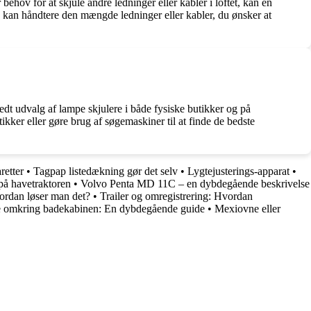
ehov for at skjule andre ledninger eller kabler i loftet, kan en
en kan håndtere den mængde ledninger eller kabler, du ønsker at
redt udvalg af lampe skjulere i både fysiske butikker og på
kker eller gøre brug af søgemaskiner til at finde de bedste
retter
•
Tagpap listedækning gør det selv
•
Lygtejusterings-apparat
•
 på havetraktoren
•
Volvo Penta MD 11C – en dybdegående beskrivelse
ordan løser man det?
•
Trailer og omregistrering: Hvordan
omkring badekabinen: En dybdegående guide
•
Mexiovne eller