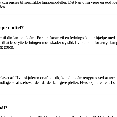
 kun passer til specifikke lampemodeller. Det kan også være en god idé
den.
pe i loftet?
er til din lampe i loftet. For det første vil en ledningsskjuler hjælpe me
 til at beskytte ledningen mod skader og slid, hvilket kan forlænge lam
sk touch.
r lavet af. Hvis skjuleren er af plastik, kan den ofte rengøres ved at tø
gelse af sæbevandet, da det kan give pletter. Hvis skjuleren er af stof,
mål?