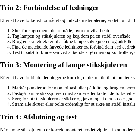
Trin 2: Forbindelse af ledninger
Efter at have forberedt området og indkøbt materialerne, er det nu tid til
Sluk for strømmen i det område, hvor du vil arbejde.
Tag lampen og stikskjuleren og læg dem på en stabil overflade.
Brug en skruetrækker til at åbne lampe stikskjuleren og adskille 
Find de matchende farvede ledninger og forbind dem ved at dreje
Test til sidst forbindelsen ved at tænde strømmen og kontrollere
Trin 3: Montering af lampe stikskjuleren
Efter at have forbindet ledningerne korrekt, er det nu tid til at montere 
Markér punkterne for monteringshuller på loftet og brug en borema
Fastgør lampe stikskjuleren med skruer eller bolte i de forberedte 
Sørg for, at stikskjuleren er sikker og jævn, og at den passer godt t
Stram alle skruer eller bolte ordentligt for at sikre en stabil install
Trin 4: Afslutning og test
Når lampe stikskjuleren er korrekt monteret, er det vigtigt at kontrollere o