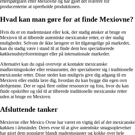
efterspørgslen efter Mexiovne og har gjort det sværere for
producenterne at opretholde produktionen.
Hvad kan man gøre for at finde Mexiovne?
Hvis du er en madentusiast eller kok, der stadig ønsker at bruge en
Mexiovn til at tilberede autentiske mexicanske retter, er der stadig
muligheder. Selvom de ikke længere er let tilgængelige på markedet,
kan du stadig være i stand til at finde dem hos specialiserede
køkkenudstyrforretninger eller på internationale markeder.
Alternativt kan du også overveje at kontakte mexicanske
madlavningsskoler eller restauranter, der specialiserer sig i traditionelle
mexicanske retter. Disse steder kan muligvis give dig adgang til en
Mexiovn eller endda lære dig, hvordan du kan bygge din egen ovn
derhjemme. Der er også flere online ressourcer og fora, hvor du kan
finde opskrifter og råd til at tilberede traditionelle mexicanske retter
uden at bruge en Mexiovn.
Afsluttende tanker
Mexiovne eller Mexico Ovne har været en vigtig del af det mexicanske
køkken i årtusinder. Deres evne til at give autentiske smagsoplevelser
har gjort dem populære blandt madentusiaster og kokke over hele