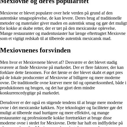
Mexiovne og deres popularitet
Mexiovne er blevet populære over hele verden på grund af den
autentiske smagsoplevelse, de kan levere. Deres brug af traditionelle
metoder og materialer giver maden en autentisk smag og gør det muligt
for kokke at skabe retter, der er tæt på den mexicanske oplevelse.
Mange restauranter og madentusiaster har længe eftertragtet Mexiovne
som et vigtigt redskab til at tilberede autentisk mexicansk mad.
Mexiovnenes forsvinden
Men hvor er Mexiovnene blevet af? Desværre er det blevet stadig
sværere at finde Mexiovne på markedet. Der er flere faktorer, der kan
forklare dette fænomen. For det første er der blevet skabt et øget pres
på de lokale producenter af Mexiovne af billigere og mere moderne
ovne. De traditionelle ovne kræver mere tid og opmærksomhed, både i
produktionen og brugen, og det har gjort dem mindre
konkurrencedygtige på markedet.
Derudover er der også en stigende tendens til at bruge mere moderne
ovne i det mexicanske køkken. Nye teknologier og faciliteter gør det
muligt at tilberede mad hurtigere og mere effektivt, og mange
restauranter og professionelle kokke foretrækker at bruge disse
moderne ovne i stedet for Mexiovne. Dette har haft en indflydelse på