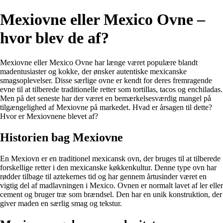
Mexiovne eller Mexico Ovne –
hvor blev de af?
Mexiovne eller Mexico Ovne har længe været populære blandt
madentusiaster og kokke, der ønsker autentiske mexicanske
smagsoplevelser. Disse særlige ovne er kendt for deres fremragende
evne til at tilberede traditionelle retter som tortillas, tacos og enchiladas.
Men på det seneste har der været en bemærkelsesværdig mangel på
tilgængelighed af Mexiovne på markedet. Hvad er årsagen til dette?
Hvor er Mexiovnene blevet af?
Historien bag Mexiovne
En Mexiovn er en traditionel mexicansk ovn, der bruges til at tilberede
forskellige retter i den mexicanske køkkenkultur. Denne type ovn har
rødder tilbage til aztekernes tid og har gennem årtusinder været en
vigtig del af madlavningen i Mexico. Ovnen er normalt lavet af ler eller
cement og bruger træ som brændsel. Den har en unik konstruktion, der
giver maden en særlig smag og tekstur.