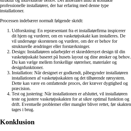
struktur og individuelle behov. Det anbefales altid at kontakte
professionelle installatører, der har erfaring med denne type
installationer.
Processen indebærer normalt følgende skridt:
Udforskning: En repræsentant fra et installatørfirma inspicerer
dit hjem og vurderer, om en vasketøjsskakt kan installeres. De
vil undersøge skorstenen og vurdere, om der er behov for
strukturelle ændringer eller forstærkninger.
Design: Installatøren udarbejder et skræddersyet design til din
vasketøjsskakt baseret på husets layout og dine ønsker og behov.
Du kan vælge mellem forskellige størrelser, materialer og
designfunktioner.
Installation: Når designet er godkendt, påbegynder installatøren
installationen af vasketøjsskakten og det tilhørende rørsystem.
Dette kan være en omfattende proces, der kræver dygtighed og
præcision.
Test og justering: Når installationen er afsluttet, vil installatøren
teste og justere vasketøjsskakten for at sikre optimal funktion og
drift. Eventuelle problemer eller mangler bliver rettet, før skakten
tages i brug.
Konklusion