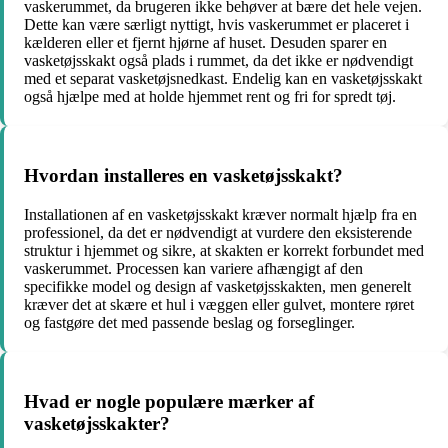
vaskerummet, da brugeren ikke behøver at bære det hele vejen.
Dette kan være særligt nyttigt, hvis vaskerummet er placeret i
kælderen eller et fjernt hjørne af huset. Desuden sparer en
vasketøjsskakt også plads i rummet, da det ikke er nødvendigt
med et separat vasketøjsnedkast. Endelig kan en vasketøjsskakt
også hjælpe med at holde hjemmet rent og fri for spredt tøj.
Hvordan installeres en vasketøjsskakt?
Installationen af en vasketøjsskakt kræver normalt hjælp fra en
professionel, da det er nødvendigt at vurdere den eksisterende
struktur i hjemmet og sikre, at skakten er korrekt forbundet med
vaskerummet. Processen kan variere afhængigt af den
specifikke model og design af vasketøjsskakten, men generelt
kræver det at skære et hul i væggen eller gulvet, montere røret
og fastgøre det med passende beslag og forseglinger.
Hvad er nogle populære mærker af
vasketøjsskakter?