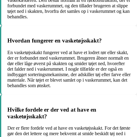
vaskekælderen. Den består normalt af en rørkonstruktion, der er
forbundet med vaskerummet, og den tillader brugeren at slippe
tøjet ned i skakten, hvorfra det samles op i vaskerummet og kan
behandles.
Hvordan fungerer en vasketøjsskakt?
En vasketøjsskakt fungerer ved at have et lodret rør eller skakt,
der er forbundet med vaskerummet. Brugeren åbner normalt en
dør eller låge øverst på skakten og smider tøjet ned, hvorefter
det falder ned i vaskerummet. I nogle tilfælde er der også en
indbygget sorteringsmekanisme, der adskiller tøj efter farve eller
materiale. Når tøjet er blevet samlet op i vaskerummet, kan det
behandles som ønsket.
Hvilke fordele er der ved at have en
vasketøjsskakt?
Der er flere fordele ved at have en vasketøjsskakt. For det første
gør den det lettere og mere bekvemt at smide beskidt tøj ned i