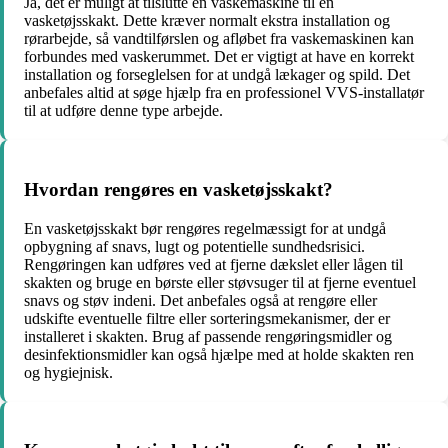
Ja, det er muligt at tilslutte en vaskemaskine til en
vasketøjsskakt. Dette kræver normalt ekstra installation og
rørarbejde, så vandtilførslen og afløbet fra vaskemaskinen kan
forbundes med vaskerummet. Det er vigtigt at have en korrekt
installation og forseglelsen for at undgå lækager og spild. Det
anbefales altid at søge hjælp fra en professionel VVS-installatør
til at udføre denne type arbejde.
Hvordan rengøres en vasketøjsskakt?
En vasketøjsskakt bør rengøres regelmæssigt for at undgå
opbygning af snavs, lugt og potentielle sundhedsrisici.
Rengøringen kan udføres ved at fjerne dækslet eller lågen til
skakten og bruge en børste eller støvsuger til at fjerne eventuel
snavs og støv indeni. Det anbefales også at rengøre eller
udskifte eventuelle filtre eller sorteringsmekanismer, der er
installeret i skakten. Brug af passende rengøringsmidler og
desinfektionsmidler kan også hjælpe med at holde skakten ren
og hygiejnisk.