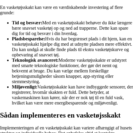
En vasketøjsskakt kan være en værdiskabende investering af flere
grunde:
Tid og besvær:
Med en vasketøjsskakt behøver du ikke længere
bære snavset vasketøj op og ned ad trapperne. Dette kan spare
dig for tid og besvær i din hverdag.
Pladsbesparelse:
Hvis du har begrænset plads i dit hjem, kan en
vasketøjsskakt hjælpe dig med at udnytte pladsen mere effektivt.
Du kan undgå at skulle finde plads til ekstra vasketøjskurve og
opbevaring af snavset tøj.
Teknologisk avanceret:
Moderne vasketøjsskakte er udstyret
med smarte teknologiske funktioner, der gør det nemt og
bekvemt at bruge. Du kan vælge mellem forskellige
betjeningsmuligheder såsom knapper, app-styring eller
stemmestyring.
Miljøvenligt:
Vasketøjsskakte kan have indbyggede sensorer, der
registrerer, hvornår skakten er fuld. Dette betyder, at
vaskemaskinen kun kører, når der er nok tøj til en fuld vask,
hvilket kan være mere energibesparende og miljøvenligt.
Sådan implementeres en vasketøjsskakt
Implementeringen af en vasketøjsskakt kan variere afhængigt af husets