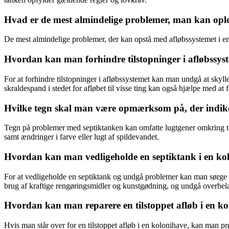
Hvad er de mest almindelige problemer, man kan ople
De mest almindelige problemer, der kan opstå med afløbssystemet i en k
Hvordan kan man forhindre tilstopninger i afløbssyst
For at forhindre tilstopninger i afløbssystemet kan man undgå at skyll
skraldespand i stedet for afløbet til visse ting kan også hjælpe med at f
Hvilke tegn skal man være opmærksom på, der indike
Tegn på problemer med septiktanken kan omfatte lugtgener omkring tan
samt ændringer i farve eller lugt af spildevandet.
Hvordan kan man vedligeholde en septiktank i en ko
For at vedligeholde en septiktank og undgå problemer kan man sørge fo
brug af kraftige rengøringsmidler og kunstgødning, og undgå overbela
Hvordan kan man reparere en tilstoppet afløb i en k
Hvis man står over for en tilstoppet afløb i en kolonihave, kan man prøv