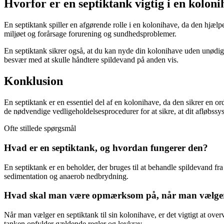
Hvorfor er en septiktank vigtig i en kolon
En septiktank spiller en afgørende rolle i en kolonihave, da den hjæl
miljøet og forårsage forurening og sundhedsproblemer.
En septiktank sikrer også, at du kan nyde din kolonihave uden unødig 
besvær med at skulle håndtere spildevand på anden vis.
Konklusion
En septiktank er en essentiel del af en kolonihave, da den sikrer en 
de nødvendige vedligeholdelsesprocedurer for at sikre, at dit afløbssy
Ofte stillede spørgsmål
Hvad er en septiktank, og hvordan fungerer den?
En septiktank er en beholder, der bruges til at behandle spildevand fr
sedimentation og anaerob nedbrydning.
Hvad skal man være opmærksom på, når man vælger e
Når man vælger en septiktank til sin kolonihave, er det vigtigt at overv
tanken opfylder gældende regler og lovkrav.