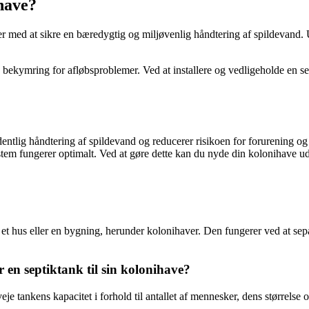
ihave?
per med at sikre en bæredygtig og miljøvenlig håndtering af spildevand
bekymring for afløbsproblemer. Ved at installere og vedligeholde en sep
ordentlig håndtering af spildevand og reducerer risikoen for forurening
stem fungerer optimalt. Ved at gøre dette kan du nyde din kolonihave ud
a et hus eller en bygning, herunder kolonihaver. Den fungerer ved at sep
n septiktank til sin kolonihave?
eje tankens kapacitet i forhold til antallet af mennesker, dens størrelse o