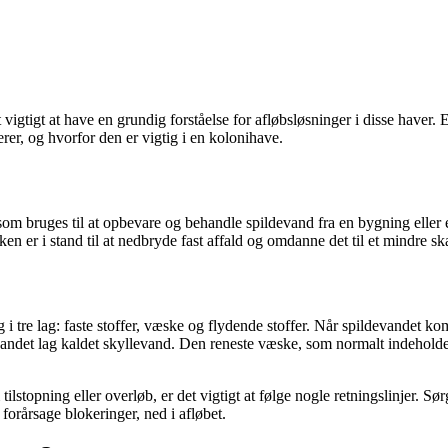
et vigtigt at have en grundig forståelse for afløbsløsninger i disse haver.
rer, og hvorfor den er vigtig i en kolonihave.
, som bruges til at opbevare og behandle spildevand fra en bygning eller 
en er i stand til at nedbryde fast affald og omdanne det til et mindre ska
i tre lag: faste stoffer, væske og flydende stoffer. Når spildevandet ko
ndet lag kaldet skyllevand. Den reneste væske, som normalt indeholder m
lstopning eller overløb, er det vigtigt at følge nogle retningslinjer. Sø
forårsage blokeringer, ned i afløbet.