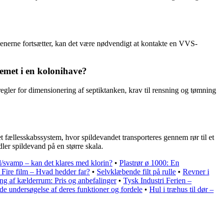
generne fortsætter, kan det være nødvendigt at kontakte en VVS-
temet i en kolonihave?
 regler for dimensionering af septiktanken, krav til rensning og tømning
t fællesskabssystem, hvor spildevandet transporteres gennem rør til et
ler spildevand på en større skala.
/svamp – kan det klares med klorin?
•
Plastrør ø 1000: En
l Fire film – Hvad hedder far?
•
Selvklæbende filt på rulle
•
Revner i
g af kælderrum: Pris og anbefalinger
•
Tysk Industri Ferien –
e undersøgelse af deres funktioner og fordele
•
Hul i træhus til dør –