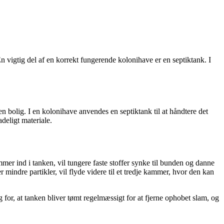
 En vigtig del af en korrekt fungerende kolonihave er en septiktank. I
en bolig. I en kolonihave anvendes en septiktank til at håndtere det
deligt materiale.
mmer ind i tanken, vil tungere faste stoffer synke til bunden og danne
indre partikler, vil flyde videre til et tredje kammer, hvor den kan
rg for, at tanken bliver tømt regelmæssigt for at fjerne ophobet slam, og