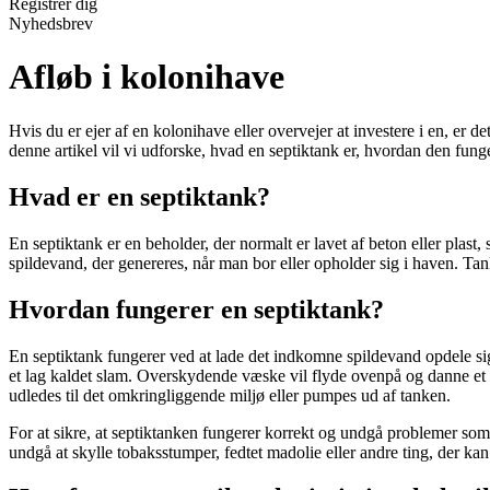
Registrér dig
Nyhedsbrev
Afløb i kolonihave
Hvis du er ejer af en kolonihave eller overvejer at investere i en, er d
denne artikel vil vi udforske, hvad en septiktank er, hvordan den funge
Hvad er en septiktank?
En septiktank er en beholder, der normalt er lavet af beton eller plast
spildevand, der genereres, når man bor eller opholder sig i haven. Tank
Hvordan fungerer en septiktank?
En septiktank fungerer ved at lade det indkomne spildevand opdele sig 
et lag kaldet slam. Overskydende væske vil flyde ovenpå og danne et a
udledes til det omkringliggende miljø eller pumpes ud af tanken.
For at sikre, at septiktanken fungerer korrekt og undgå problemer som ti
undgå at skylle tobaksstumper, fedtet madolie eller andre ting, der kan 