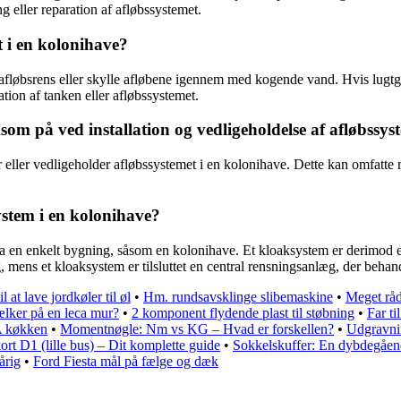
 eller reparation af afløbssystemet.
 i en kolonihave?
 afløbsrens eller skylle afløbene igennem med kogende vand. Hvis lugt
ation af tanken eller afløbssystemet.
m på ved installation og vedligeholdelse af afløbssys
er eller vedligeholder afløbssystemet i en kolonihave. Dette kan omfatte
ystem i en kolonihave?
fra en enkelt bygning, såsom en kolonihave. Et kloaksystem er derimod e
mens et kloaksystem er tilsluttet en central rensningsanlæg, der behand
 at lave jordkøler til øl
•
Hm. rundsavsklinge slibemaskine
•
Meget råd
lker på en leca mur?
•
2 komponent flydende plast til støbning
•
Far ti
 køkken
•
Momentnøgle: Nm vs KG – Hvad er forskellen?
•
Udgravnin
rt D1 (lille bus) – Dit komplette guide
•
Sokkelskuffer: En dybdegåend
årig
•
Ford Fiesta mål på fælge og dæk