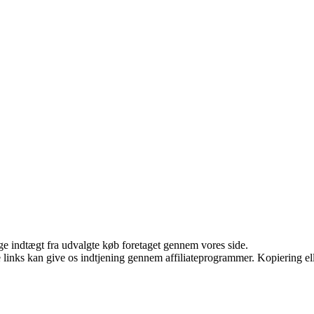
age indtægt fra udvalgte køb foretaget gennem vores side.
le links kan give os indtjening gennem affiliateprogrammer. Kopiering ell