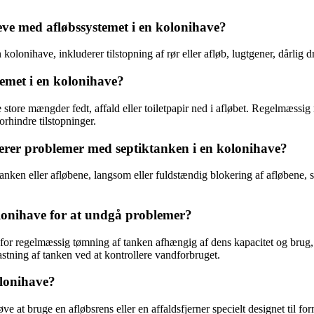
ve med afløbssystemet i en kolonihave?
olonihave, inkluderer tilstopning af rør eller afløb, lugtgener, dårlig
emet i en kolonihave?
e store mængder fedt, affald eller toiletpapir ned i afløbet. Regelmæssi
orhindre tilstopninger.
rer problemer med septiktanken i en kolonihave?
ken eller afløbene, langsom eller fuldstændig blokering af afløbene, 
lonihave for at undgå problemer?
r regelmæssig tømning af tanken afhængig af dens kapacitet og brug, und
stning af tanken ved at kontrollere vandforbruget.
olonihave?
e at bruge en afløbsrens eller en affaldsfjerner specielt designet til fo