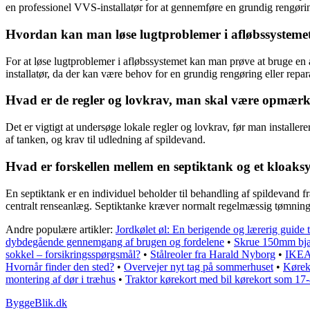
en professionel VVS-installatør for at gennemføre en grundig rengøring
Hvordan kan man løse lugtproblemer i afløbssystemet
For at løse lugtproblemer i afløbssystemet kan man prøve at bruge en
installatør, da der kan være behov for en grundig rengøring eller repar
Hvad er de regler og lovkrav, man skal være opmærkso
Det er vigtigt at undersøge lokale regler og lovkrav, før man installer
af tanken, og krav til udledning af spildevand.
Hvad er forskellen mellem en septiktank og et kloaks
En septiktank er en individuel beholder til behandling af spildevand 
centralt renseanlæg. Septiktanke kræver normalt regelmæssig tømning, 
Andre populære artikler:
Jordkølet øl: En berigende og lærerig guide til
dybdegående gennemgang af brugen og fordelene
•
Skrue 150mm bjæ
sokkel – forsikringsspørgsmål?
•
Stålreoler fra Harald Nyborg
•
IKEA
Hvornår finder den sted?
•
Overvejer nyt tag på sommerhuset
•
Køreko
montering af dør i træhus
•
Traktor kørekort med bil kørekort som 17-
ByggeBlik.dk