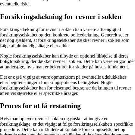
eventuelle risici.
Forsikringsdækning for revner i soklen
Forsikringsdækning for revner i soklen kan variere afhængigt af
forsikringsselskabet og den konkrete policedækning. Generelt set er
det dog sjældent, at forsikringsselskaber dækker revner i soklen som
følge af almindelig slitage eller ælde.
Nogle forsikringsselskaber kan tilbyde en optionel tilføjelse til deres
boligforsikring, der dækker revner i soklen. Dette kan være en god idé
at undersøge, hvis man er bekymret for skader på husets fundament.
Det er også vigtigt at være opmærksom på eventuelle udelukkelser
eller begrænsninger i forsikringspolicens betingelser. Nogle
forsikringsselskaber kan for eksempel begrænse dækningen til revner
af en vis størrelse eller specifikke årsager.
Proces for at få erstatning
Hvis man oplever revner i soklen og ønsker at indgive en
forsikringsklage, er det vigtigt at følge forsikringsselskabets specifikke
procedure. Dette kan inkludere at kontakte forsikringsselskabet og
indsende relevante dokumenter og billeder af de pågældende revner.