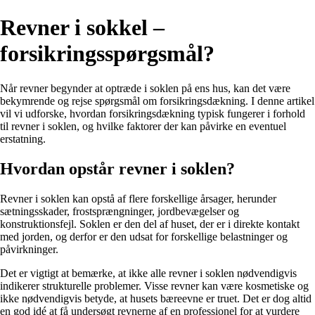
Revner i sokkel –
forsikringsspørgsmål?
Når revner begynder at optræde i soklen på ens hus, kan det være
bekymrende og rejse spørgsmål om forsikringsdækning. I denne artikel
vil vi udforske, hvordan forsikringsdækning typisk fungerer i forhold
til revner i soklen, og hvilke faktorer der kan påvirke en eventuel
erstatning.
Hvordan opstår revner i soklen?
Revner i soklen kan opstå af flere forskellige årsager, herunder
sætningsskader, frostsprængninger, jordbevægelser og
konstruktionsfejl. Soklen er den del af huset, der er i direkte kontakt
med jorden, og derfor er den udsat for forskellige belastninger og
påvirkninger.
Det er vigtigt at bemærke, at ikke alle revner i soklen nødvendigvis
indikerer strukturelle problemer. Visse revner kan være kosmetiske og
ikke nødvendigvis betyde, at husets bæreevne er truet. Det er dog altid
en god idé at få undersøgt revnerne af en professionel for at vurdere