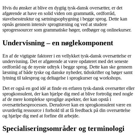
Hvis du ønsker at blive en dygtig tysk-dansk oversætter, er det
afgørende at have en solid viden om grammatik, ordforråd,
stavelsesstruktur og sætningsopbygning i begge sprog. Dette kan
opnås gennem intensiv sprogtræning og ved at studere
sprogressourcer som grammatiske bøger, ordbøger og onlinekurser.
Undervisning – en nøglekomponent
En af de vigtigste faktorer i en vellykket tysk-dansk oversættelse er
undervisning. Det er afgørende at være opdateret med det seneste
ordforråd og de nyeste udtryk i begge sprog. Dette kan ske gennem
læsning af både tyske og danske nyheder, tidsskrifter og bøger samt
lytning til talesprog og deltagelse i sprogkurser og workshops.
Det er også en god idé at finde en erfaren tysk-dansk oversætter eller
sprogkonsulent, der kan hjælpe dig med at blive fortrolig med nogle
af de mere komplekse sproglige aspekter, der kan opstå i
oversættelsesprocessen. Derudover kan en sprogkonsulent være en
uvurderlig ressource i forhold til at få feedback på din oversættelse
og hjælpe dig med at forfine dit arbejde.
Specialiseringsområder og terminologi