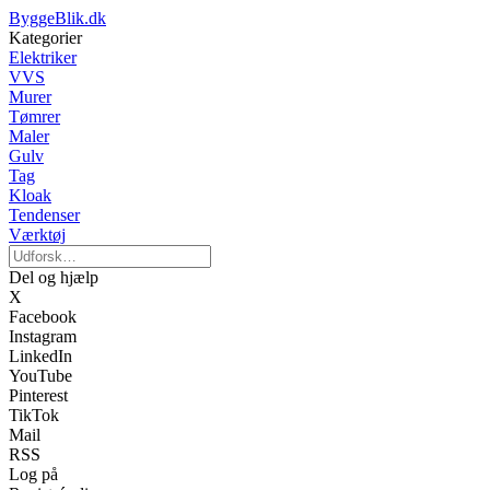
ByggeBlik.dk
Kategorier
Elektriker
VVS
Murer
Tømrer
Maler
Gulv
Tag
Kloak
Tendenser
Værktøj
Del og hjælp
X
Facebook
Instagram
LinkedIn
YouTube
Pinterest
TikTok
Mail
RSS
Log på