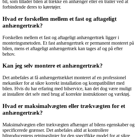
bil, som tillader bilen at trække en anhænger eller en trailer ved at
forbindende deres to køretøjer.
Hvad er forskellen mellem et fast og aftageligt
anhængertræk?
Forskellen mellem et fast og aftageligt anhængertræk ligger i
monteringsmetoden. Et fast anhængertræk er permanent monteret på
bilen, mens et aftageligt anhængertræk kan tages af og på efter
behov.
Kan jeg selv montere et anhængertræk?
Det anbefales at få anhængertrækket monteret af en professionel
mekaniker for at sikre korrekt installation og kompatibilitet med
bilen. Hvis du har erfaring med bilservice, kan det dog være muligt
at installere det selv med brug af korrekte instruktioner og værktøj.
Hvad er maksimalvægten eller trækvægten for et
anhængertræk?
Maksimalvægten eller trækvægten afhænger af bilens egenskaber og
specificerede grænser. Det anbefales altid at kontrollere
bilproducentens retningslinjer for den specifikke model for at sikre