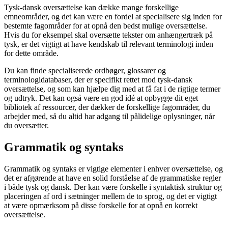
Tysk-dansk oversættelse kan dække mange forskellige
emneområder, og det kan være en fordel at specialisere sig inden for
bestemte fagområder for at opnå den bedst mulige oversættelse.
Hvis du for eksempel skal oversætte tekster om anhængertræk på
tysk, er det vigtigt at have kendskab til relevant terminologi inden
for dette område.
Du kan finde specialiserede ordbøger, glossarer og
terminologidatabaser, der er specifikt rettet mod tysk-dansk
oversættelse, og som kan hjælpe dig med at få fat i de rigtige termer
og udtryk. Det kan også være en god idé at opbygge dit eget
bibliotek af ressourcer, der dækker de forskellige fagområder, du
arbejder med, så du altid har adgang til pålidelige oplysninger, når
du oversætter.
Grammatik og syntaks
Grammatik og syntaks er vigtige elementer i enhver oversættelse, og
det er afgørende at have en solid forståelse af de grammatiske regler
i både tysk og dansk. Der kan være forskelle i syntaktisk struktur og
placeringen af ord i sætninger mellem de to sprog, og det er vigtigt
at være opmærksom på disse forskelle for at opnå en korrekt
oversættelse.