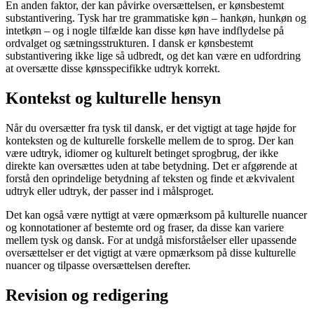
En anden faktor, der kan påvirke oversættelsen, er kønsbestemt
substantivering. Tysk har tre grammatiske køn – hankøn, hunkøn og
intetkøn – og i nogle tilfælde kan disse køn have indflydelse på
ordvalget og sætningsstrukturen. I dansk er kønsbestemt
substantivering ikke lige så udbredt, og det kan være en udfordring
at oversætte disse kønsspecifikke udtryk korrekt.
Kontekst og kulturelle hensyn
Når du oversætter fra tysk til dansk, er det vigtigt at tage højde for
konteksten og de kulturelle forskelle mellem de to sprog. Der kan
være udtryk, idiomer og kulturelt betinget sprogbrug, der ikke
direkte kan oversættes uden at tabe betydning. Det er afgørende at
forstå den oprindelige betydning af teksten og finde et ækvivalent
udtryk eller udtryk, der passer ind i målsproget.
Det kan også være nyttigt at være opmærksom på kulturelle nuancer
og konnotationer af bestemte ord og fraser, da disse kan variere
mellem tysk og dansk. For at undgå misforståelser eller upassende
oversættelser er det vigtigt at være opmærksom på disse kulturelle
nuancer og tilpasse oversættelsen derefter.
Revision og redigering