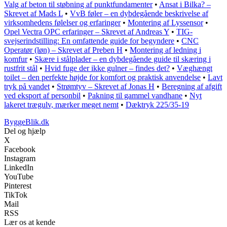
Valg af beton til støbning af punktfundamenter
•
Ansat i Bilka? –
Skrevet af Mads L
•
VvB føler – en dybdegående beskrivelse af
virksomhedens følelser og erfaringer
•
Montering af Lyssensor
•
Opel Vectra OPC erfaringer – Skrevet af Andreas Y
•
TIG-
svejserindstilling: En omfattende guide for begyndere
•
CNC
Operatør (løn) – Skrevet af Preben H
•
Montering af ledning i
komfur
•
Skære i stålplader – en dybdegående guide til skæring i
rustfrit stål
•
Hvid fuge der ikke gulner – findes det?
•
Væghængt
toilet – den perfekte højde for komfort og praktisk anvendelse
•
Lavt
tryk på vandet
•
Strømtyv – Skrevet af Jonas H
•
Beregning af afgift
ved eksport af personbil
•
Pakning til gammel vandhane
•
Nyt
lakeret trægulv, mærker meget nemt
•
Dæktryk 225/35-19
ByggeBlik.dk
Del og hjælp
X
Facebook
Instagram
LinkedIn
YouTube
Pinterest
TikTok
Mail
RSS
Lær os at kende