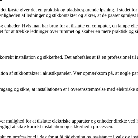
det første giver det en praktisk og pladsbesparende løsning. I stedet for 
ligheden af ledninger og stikkontakter og sikrer, at de passer sømløst 
er og enheder. Hvis man har brug for at tilslutte en computer, en lampe el
et for at trække ledninger over rummet og skaber en mere praktisk og si
korrekt installation og sikkerhed. Det anbefales at få en professionel til at
lation af stikkontakter i akustikpaneler. Vær opmærksom på, at nogle pane
emgang og sikre, at installationen er i overensstemmelse med elektriske 
ver mulighed for at tilslutte elektriske apparater og enheder direkte ved
igtigt at sikre korrekt installation og sikkerhed i processen.
en professionel i dag for at få rådgivning og assistance i valg og insta