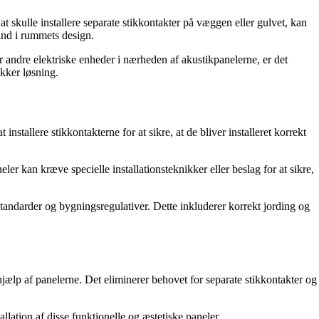
at skulle installere separate stikkontakter på væggen eller gulvet, kan
ind i rummets design.
ler andre elektriske enheder i nærheden af akustikpanelerne, er det
kker løsning.
 installere stikkontakterne for at sikre, at de bliver installeret korrekt
ler kan kræve specielle installationsteknikker eller beslag for at sikre,
standarder og bygningsregulativer. Dette inkluderer korrekt jording og
 hjælp af panelerne. Det eliminerer behovet for separate stikkontakter og
llation af disse funktionelle og æstetiske paneler.