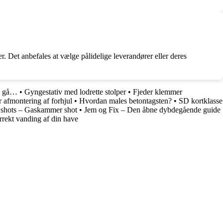
r. Det anbefales at vælge pålidelige leverandører eller deres
en gå…
•
Gyngestativ med lodrette stolper
•
Fjeder klemmer
r afmontering af forhjul
•
Hvordan males betontagsten?
•
SD kortklasse
å shots – Gaskammer shot
•
Jem og Fix – Den åbne dybdegående guide
rekt vanding af din have