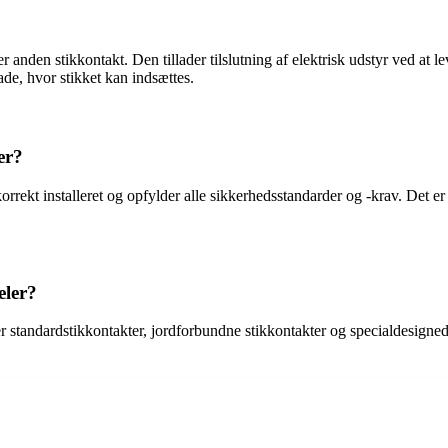
en stikkontakt. Den tillader tilslutning af elektrisk udstyr ved at leve
lade, hvor stikket kan indsættes.
er?
korrekt installeret og opfylder alle sikkerhedsstandarder og -krav. Det er 
eler?
r standardstikkontakter, jordforbundne stikkontakter og specialdesignede
.