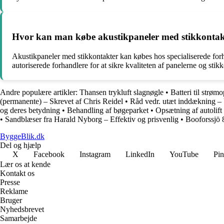
Hvor kan man købe akustikpaneler med stikkonta
Akustikpaneler med stikkontakter kan købes hos specialiserede forhan
autoriserede forhandlere for at sikre kvaliteten af panelerne og stik
Andre populære artikler:
Thansen trykluft slagnøgle
•
Batteri til strø
(permanente) – Skrevet af Chris Reidel
•
Råd vedr. utæt inddækning – 
og deres betydning
•
Behandling af bøgeparket
•
Opsætning af autolift
•
Sandblæser fra Harald Nyborg – Effektiv og prisvenlig
•
Booforssjö 
ByggeBlik.dk
Del og hjælp
X
Facebook
Instagram
LinkedIn
YouTube
Pin
Lær os at kende
Kontakt os
Presse
Reklame
Bruger
Nyhedsbrevet
Samarbejde