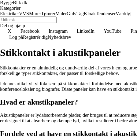
ByggeBlik.dk
Kategorier
Elektriker
VVS
Murer
Tømrer
Maler
Gulv
Tag
Kloak
Tendenser
Værktøj
Del og hjælp
X
Facebook
Instagram
LinkedIn
YouTube
Pin
Log på
Registrér dig
Nyhedsbrev
Stikkontakt i akustikpaneler
Stikkontakter er en almindelig og uundværlig del af vores hjem og arbejd
forskellige typer stikkontakter, der passer til forskellige behov.
I denne artikel vil vi fokusere på stikkontakter i forbindelse med akust
konferencelokaler og biografer. Disse paneler kan have en stikkontakt i
Hvad er akustikpaneler?
Akustikpaneler er lydabsorberende plader, der bruges til at reducere støj
er designet til at absorbere og dæmpe lyd, hvilket resulterer i bedre ak
Fordele ved at have en stikkontakt i akusti