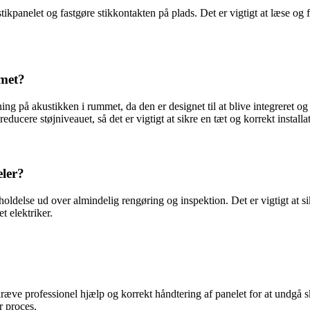
tikpanelet og fastgøre stikkontakten på plads. Det er vigtigt at læse og 
mmet?
ng på akustikken i rummet, da den er designet til at blive integreret og 
ducere støjniveauet, så det er vigtigt at sikre en tæt og korrekt installa
eler?
oldelse ud over almindelig rengøring og inspektion. Det er vigtigt at sik
t elektriker.
kræve professionel hjælp og korrekt håndtering af panelet for at undgå ska
r proces.