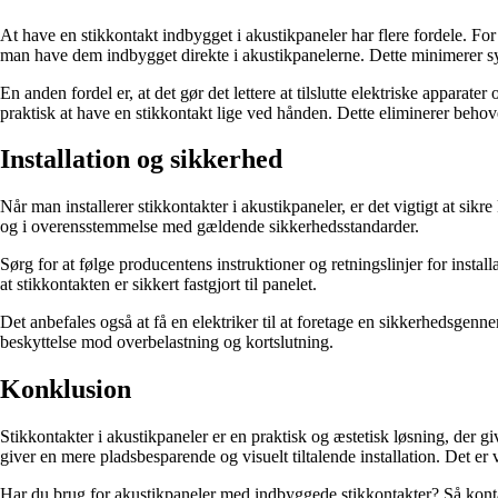
At have en stikkontakt indbygget i akustikpaneler har flere fordele. For 
man have dem indbygget direkte i akustikpanelerne. Dette minimerer syn
En anden fordel er, at det gør det lettere at tilslutte elektriske apparat
praktisk at have en stikkontakt lige ved hånden. Dette eliminerer behov
Installation og sikkerhed
Når man installerer stikkontakter i akustikpaneler, er det vigtigt at sikre 
og i overensstemmelse med gældende sikkerhedsstandarder.
Sørg for at følge producentens instruktioner og retningslinjer for instal
at stikkontakten er sikkert fastgjort til panelet.
Det anbefales også at få en elektriker til at foretage en sikkerhedsgenn
beskyttelse mod overbelastning og kortslutning.
Konklusion
Stikkontakter i akustikpaneler er en praktisk og æstetisk løsning, der gi
giver en mere pladsbesparende og visuelt tiltalende installation. Det er v
Har du brug for akustikpaneler med indbyggede stikkontakter? Så kontakt 