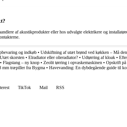
kt?
dlere af akustikprodukter eller hos udvalgte elektrikere og installatøre
kontakterne.
mopbevaring og indkøb
•
Udskiftning af utæt brønd ved køkken – Må d
Utæt skorsten
•
Elradiator eller olieradiator?
•
Udtørring af kloak
•
Efte
•
Flagstang – ny knop
•
Zeolit tørring i opvaskemaskinen
•
Opskrift p
8 mm træpiller fra Bygma
•
Havevanding: En dybdegående guide til kor
terest
TikTok
Mail
RSS