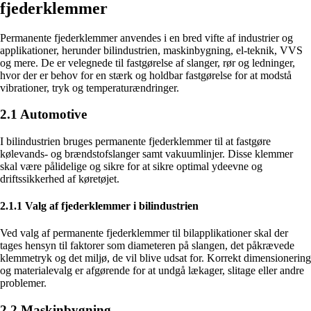
fjederklemmer
Permanente fjederklemmer anvendes i en bred vifte af industrier og
applikationer, herunder bilindustrien, maskinbygning, el-teknik, VVS
og mere. De er velegnede til fastgørelse af slanger, rør og ledninger,
hvor der er behov for en stærk og holdbar fastgørelse for at modstå
vibrationer, tryk og temperaturændringer.
2.1 Automotive
I bilindustrien bruges permanente fjederklemmer til at fastgøre
kølevands- og brændstofslanger samt vakuumlinjer. Disse klemmer
skal være pålidelige og sikre for at sikre optimal ydeevne og
driftssikkerhed af køretøjet.
2.1.1 Valg af fjederklemmer i bilindustrien
Ved valg af permanente fjederklemmer til bilapplikationer skal der
tages hensyn til faktorer som diameteren på slangen, det påkrævede
klemmetryk og det miljø, de vil blive udsat for. Korrekt dimensionering
og materialevalg er afgørende for at undgå lækager, slitage eller andre
problemer.
2.2 Maskinbygning