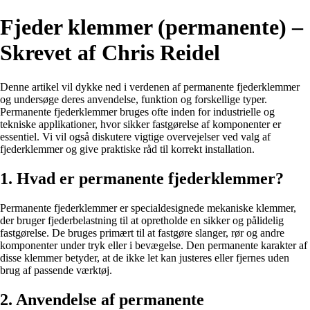
Fjeder klemmer (permanente) –
Skrevet af Chris Reidel
Denne artikel vil dykke ned i verdenen af permanente fjederklemmer
og undersøge deres anvendelse, funktion og forskellige typer.
Permanente fjederklemmer bruges ofte inden for industrielle og
tekniske applikationer, hvor sikker fastgørelse af komponenter er
essentiel. Vi vil også diskutere vigtige overvejelser ved valg af
fjederklemmer og give praktiske råd til korrekt installation.
1. Hvad er permanente fjederklemmer?
Permanente fjederklemmer er specialdesignede mekaniske klemmer,
der bruger fjederbelastning til at opretholde en sikker og pålidelig
fastgørelse. De bruges primært til at fastgøre slanger, rør og andre
komponenter under tryk eller i bevægelse. Den permanente karakter af
disse klemmer betyder, at de ikke let kan justeres eller fjernes uden
brug af passende værktøj.
2. Anvendelse af permanente