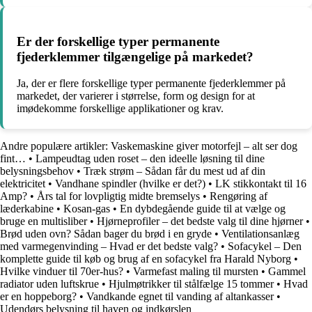
Er der forskellige typer permanente
fjederklemmer tilgængelige på markedet?
Ja, der er flere forskellige typer permanente fjederklemmer på
markedet, der varierer i størrelse, form og design for at
imødekomme forskellige applikationer og krav.
Andre populære artikler:
Vaskemaskine giver motorfejl – alt ser dog
fint…
•
Lampeudtag uden roset – den ideelle løsning til dine
belysningsbehov
•
Træk strøm – Sådan får du mest ud af din
elektricitet
•
Vandhane spindler (hvilke er det?)
•
LK stikkontakt til 16
Amp?
•
Års tal for lovpligtig midte bremselys
•
Rengøring af
læderkabine
•
Kosan-gas
•
En dybdegående guide til at vælge og
bruge en multisliber
•
Hjørneprofiler – det bedste valg til dine hjørner
•
Brød uden ovn? Sådan bager du brød i en gryde
•
Ventilationsanlæg
med varmegenvinding – Hvad er det bedste valg?
•
Sofacykel – Den
komplette guide til køb og brug af en sofacykel fra Harald Nyborg
•
Hvilke vinduer til 70er-hus?
•
Varmefast maling til mursten
•
Gammel
radiator uden luftskrue
•
Hjulmøtrikker til stålfælge 15 tommer
•
Hvad
er en hoppeborg?
•
Vandkande egnet til vanding af altankasser
•
Udendørs belysning til haven og indkørslen