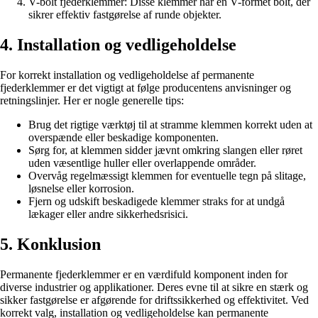
V-bolt fjederklemmer: Disse klemmer har en V-formet bolt, der
sikrer effektiv fastgørelse af runde objekter.
4. Installation og vedligeholdelse
For korrekt installation og vedligeholdelse af permanente
fjederklemmer er det vigtigt at følge producentens anvisninger og
retningslinjer. Her er nogle generelle tips:
Brug det rigtige værktøj til at stramme klemmen korrekt uden at
overspænde eller beskadige komponenten.
Sørg for, at klemmen sidder jævnt omkring slangen eller røret
uden væsentlige huller eller overlappende områder.
Overvåg regelmæssigt klemmen for eventuelle tegn på slitage,
løsnelse eller korrosion.
Fjern og udskift beskadigede klemmer straks for at undgå
lækager eller andre sikkerhedsrisici.
5. Konklusion
Permanente fjederklemmer er en værdifuld komponent inden for
diverse industrier og applikationer. Deres evne til at sikre en stærk og
sikker fastgørelse er afgørende for driftssikkerhed og effektivitet. Ved
korrekt valg, installation og vedligeholdelse kan permanente