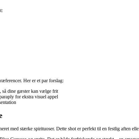
t:
æferencer. Her er et par forslag:
 så dine gæster kan vælge frit
lparaply for ekstra visuel appel
entation
e
t med stærke spirituoser. Dette shot er perfekt til en festlig aften elle