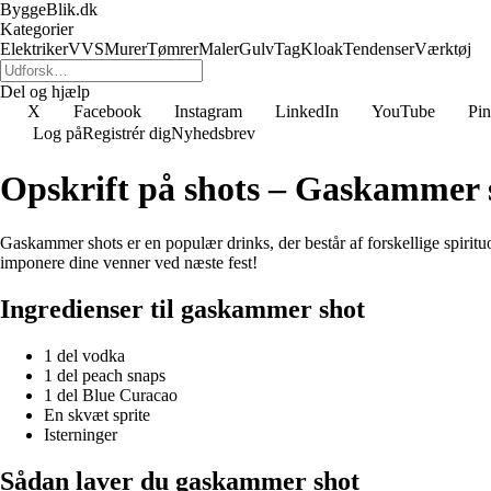
ByggeBlik.dk
Kategorier
Elektriker
VVS
Murer
Tømrer
Maler
Gulv
Tag
Kloak
Tendenser
Værktøj
Del og hjælp
X
Facebook
Instagram
LinkedIn
YouTube
Pin
Log på
Registrér dig
Nyhedsbrev
Opskrift på shots – Gaskammer 
Gaskammer shots er en populær drinks, der består af forskellige spirit
imponere dine venner ved næste fest!
Ingredienser til gaskammer shot
1 del vodka
1 del peach snaps
1 del Blue Curacao
En skvæt sprite
Isterninger
Sådan laver du gaskammer shot