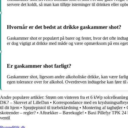
servere det koldt, så man kan tilføje isterninger til drinken eller o
Hvornår er det bedst at drikke gaskammer shot?
Gaskammer shot er populært på barer og fester, hvor det ofte indtag
er dog vigtigt at drikke med måde og være opmærksom på ens eget 
Er gaskammer shot farligt?
Gaskammer shot, ligesom andre alkoholiske drikke, kan være farligt
egen tolerance over for alkohol. Overdreven indtagelse kan føre til 
Andre populære artikler:
Strøm om vinteren fra et 6 kWp solcelleanlæg
DK? – Skrevet af LilleDan
•
Korrespondance med en krydsningsafbry
til dit hjem
•
Sprøjtepistol til træbeklædning
•
Montering af tagbøjler
•
skotrender – regler?
•
Aftrækker – Bærekugle!
•
Baxi Pillefyr TPK 24 
ventil
ByggeBlik.dk