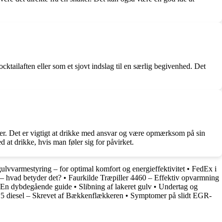
ktailaften eller som et sjovt indslag til en særlig begivenhed. Det
fer. Det er vigtigt at drikke med ansvar og være opmærksom på sin
 at drikke, hvis man føler sig for påvirket.
gulvvarmestyring – for optimal komfort og energieffektivitet
•
FedEx i
– hvad betyder det?
•
Faurkilde Træpiller 4460 – Effektiv opvarmning
: En dybdegående guide
•
Slibning af lakeret gulv
•
Undertag og
5 diesel – Skrevet af Bækkenflækkeren
•
Symptomer på slidt EGR-