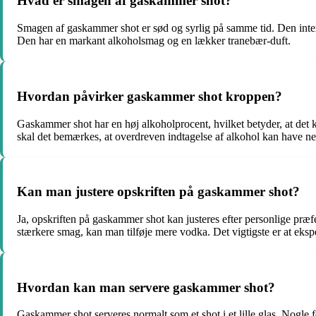
Hvad er smagen af gaskammer shot?
Smagen af gaskammer shot er sød og syrlig på samme tid. Den inten
Den har en markant alkoholsmag og en lækker tranebær-duft.
Hvordan påvirker gaskammer shot kroppen?
Gaskammer shot har en høj alkoholprocent, hvilket betyder, at det k
skal det bemærkes, at overdreven indtagelse af alkohol kan have neg
Kan man justere opskriften på gaskammer shot?
Ja, opskriften på gaskammer shot kan justeres efter personlige præ
stærkere smag, kan man tilføje mere vodka. Det vigtigste er at eksp
Hvordan kan man servere gaskammer shot?
Gaskammer shot serveres normalt som et shot i et lille glas. Nogle f