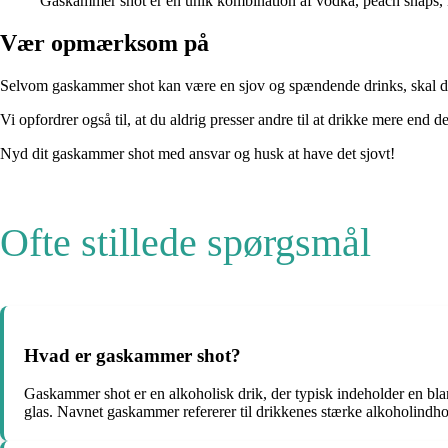
Gaskammer shot er en unik kombination af vodka, peach snaps, B
Vær opmærksom på
Selvom gaskammer shot kan være en sjov og spændende drinks, skal du 
Vi opfordrer også til, at du aldrig presser andre til at drikke mere end de
Nyd dit gaskammer shot med ansvar og husk at have det sjovt!
Ofte stillede spørgsmål
Hvad er gaskammer shot?
Gaskammer shot er en alkoholisk drik, der typisk indeholder en bland
glas. Navnet gaskammer refererer til drikkenes stærke alkoholind