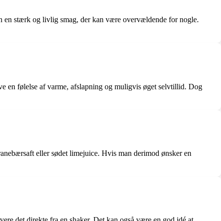
n en stærk og livlig smag, der kan være overvældende for nogle.
e en følelse af varme, afslapning og muligvis øget selvtillid. Dog
ranebærsaft eller sødet limejuice. Hvis man derimod ønsker en
rvere det direkte fra en shaker. Det kan også være en god idé at