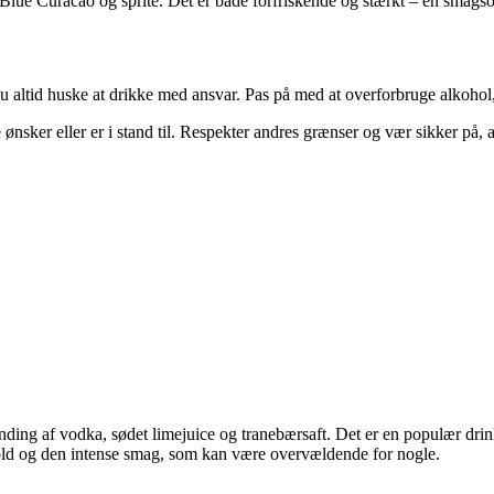
lue Curacao og sprite. Det er både forfriskende og stærkt – en smagso
altid huske at drikke med ansvar. Pas på med at overforbruge alkohol
 ønsker eller er i stand til. Respekter andres grænser og vær sikker på, at 
ing af vodka, sødet limejuice og tranebærsaft. Det er en populær drink p
hold og den intense smag, som kan være overvældende for nogle.