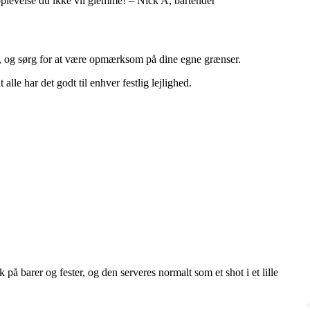
plevelse du ikke vil glemme! – Nick A, bartender
, og sørg for at være opmærksom på dine egne grænser.
alle har det godt til enhver festlig lejlighed.
å barer og fester, og den serveres normalt som et shot i et lille