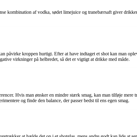
se kombination af vodka, sødet limejuice og tranebærsaft giver drikke
an påvirke kroppen hurtigt. Efter at have indtaget et shot kan man oplev
ative virkninger på helbredet, så det er vigtigt at drikke med måde.
ferencer. Hvis man ønsker en mindre stærk smag, kan man tilføje mere t
erimentere og finde den balance, der passer bedst til ens egen smag.
oretrækker at hælde det op i et shotglas, mens andre godt kan lide at se