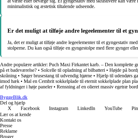
at vælte eller bevæge sig. Et gyngestativ med skråstivere kan være
minimalistisk og æstetisk tiltalende udseende.
Er det muligt at tilføje andre legeelementer til et gy
Ja, det er muligt at tilføje andre legeelementer til et gyngestativ med
stolperne. Du kan også tilføje en gyngestolpe med flere gynger eller 
Andre populære artikler:
Puch Maxi Firkantet karb. – Den komplette gu
på et badeværelse?
•
Solcelle til opladning af bilbatteri
•
Højde på bord
skråning
•
Søger brusestang til udvendig hjørne
•
Hjælp til udendørs ga
imod hæk
•
Mal en Cembrit sokkelplade til eternit sokkelplade pl
af fyldninger i høje paneler
•
Rensning af en olieret massiv egetræ bor
ByggeBlik.dk
Del og hjælp
X
Facebook
Instagram
LinkedIn
YouTube
Pin
Lær os at kende
Kontakt os
Presse
Reklame
Bruger