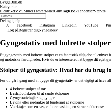
ByggeBlik.dk
Kategorier
Elektriker
VVS
Murer
Tømrer
Maler
Gulv
Tag
Kloak
Tendenser
Værktøj
Del og hjælp
X
Facebook
Instagram
LinkedIn
YouTube
Pin
Log på
Registrér dig
Nyhedsbrev
Gyngestativ med lodrette stolper
Et gyngestativ med lodrette stolper er en fantastisk tilføjelse til enhv
og motoriske færdigheder. Hvis du er interesseret i at bygge dit eget g
Stolper til gyngestativ: Hvad har du brug f
Før du går i gang med at bygge dit gyngestativ, er det vigtigt at have al
4 lodrette stolper af træ
Beslag og skruer til at samle stolperne
Gyngestativbøjler og gynger
Betong eller jordankre til fundering af stolperne
Værktøjer som en sav, en boremaskine, en skruetrækker osv.