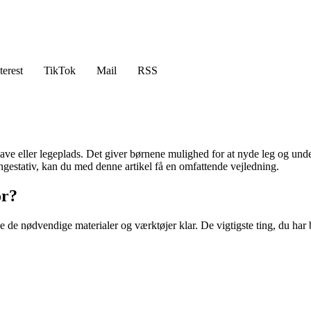
terest
TikTok
Mail
RSS
er have eller legeplads. Det giver børnene mulighed for at nyde leg og u
yngestativ, kan du med denne artikel få en omfattende vejledning.
or?
le de nødvendige materialer og værktøjer klar. De vigtigste ting, du har b