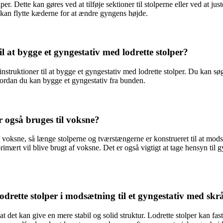
lper. Dette kan gøres ved at tilføje sektioner til stolperne eller ved at 
 kan flytte kæderne for at ændre gyngens højde.
il at bygge et gyngestativ med lodrette stolper?
truktioner til at bygge et gyngestativ med lodrette stolper. Du kan søge 
 hvordan du kan bygge et gyngestativ fra bunden.
r også bruges til voksne?
 voksne, så længe stolperne og tværstængerne er konstrueret til at mod
 primært vil blive brugt af voksne. Det er også vigtigt at tage hensyn ti
drette stolper i modsætning til et gyngestativ med skrå
t det kan give en mere stabil og solid struktur. Lodrette stolper kan fastg