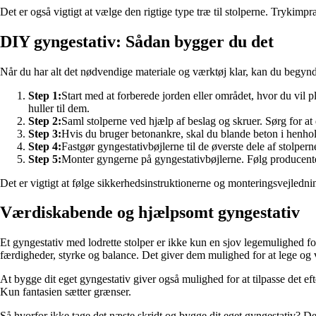
Det er også vigtigt at vælge den rigtige type træ til stolperne. Trykimp
DIY gyngestativ: Sådan bygger du det
Når du har alt det nødvendige materiale og værktøj klar, kan du begynde 
Step 1:
Start med at forberede jorden eller området, hvor du vil p
huller til dem.
Step 2:
Saml stolperne ved hjælp af beslag og skruer. Sørg for at de 
Step 3:
Hvis du bruger betonankre, skal du blande beton i henhold
Step 4:
Fastgør gyngestativbøjlerne til de øverste dele af stolperne.
Step 5:
Monter gyngerne på gyngestativbøjlerne. Følg producentens
Det er vigtigt at følge sikkerhedsinstruktionerne og monteringsvejledninge
Værdiskabende og hjælpsomt gyngestativ
Et gyngestativ med lodrette stolper er ikke kun en sjov legemulighed fo
færdigheder, styrke og balance. Det giver dem mulighed for at lege og v
At bygge dit eget gyngestativ giver også mulighed for at tilpasse det ef
Kun fantasien sætter grænser.
Så hvorfor ikke tage det næste skridt og bygge dit eget gyngestativ? D