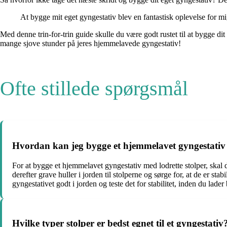
At bygge mit eget gyngestativ blev en fantastisk oplevelse for mig
Med denne trin-for-trin guide skulle du være godt rustet til at bygge di
mange sjove stunder på jeres hjemmelavede gyngestativ!
Ofte stillede spørgsmål
Hvordan kan jeg bygge et hjemmelavet gyngestativ 
For at bygge et hjemmelavet gyngestativ med lodrette stolper, skal d
derefter grave huller i jorden til stolperne og sørge for, at de er sta
gyngestativet godt i jorden og teste det for stabilitet, inden du lader
Hvilke typer stolper er bedst egnet til et gyngestativ