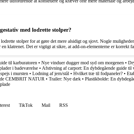
 mere udfordrende at konstruere og kræver ofte mere materiale og arbej
ngestativ med lodrette stolper?
 lodrette stolper for at gøre det mere alsidigt og sjovt. Nogle muligheder 
en klatrenet. Det er vigtigt at sikre, at add-on-elementerne er korrekt fa
ide til karburatoren
•
Nye vinduer dugger mod syd om morgenen
•
Dr
plader i badeværelse
•
Afstivning af carport: En dybdegående guide ti
spejs i mursten
•
Lodning af jern/stål
•
Hvilket træ til fodpaneler?
•
Eta
an plade CEMBRIT NATUR
•
Trailer: Nye dæk
•
Plastikbolde: En dybdegåe
dplade
terest
TikTok
Mail
RSS