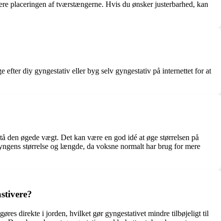
justere placeringen af tværstængerne. Hvis du ønsker justerbarhed, kan
efter diy gyngestativ eller byg selv gyngestativ på internettet for at
stå den øgede vægt. Det kan være en god idé at øge størrelsen på
l gyngens størrelse og længde, da voksne normalt har brug for mere
stivere?
øres direkte i jorden, hvilket gør gyngestativet mindre tilbøjeligt til