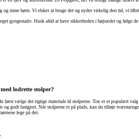
 og mine børn. Vi elsker at bruge det og nyder virkelig den tid, vi tilb
t eget gyngestativ. Husk altid at have sikkerheden i højsædet og følge de
med lodrette stolper?
u først vælge det rigtige materiale til stolperne. Træ er et populært va
bile og godt fastgjort. Når stolperne er på plads, kan du tilføje tværstæng
 børnene lege på det.
?