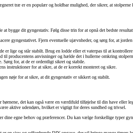
rægneret træ er en populær og holdbar mulighed, der sikrer, at stolperne
at bygge dit gyngestativ. Følg disse trin for at opnå det bedste resultat
lacere gyngestativet. Fjern eventuelle ujævnheder, og sørg for, at jorde
er lige og står stabilt. Brug en lodde eller et vaterpas til at kontrollere,
 til producentens anvisninger og hælde det i hullerne omkring stolperne.
 Sørg for, at de er ordentligt sikret og stabile.
 instruktioner for at sikre, at de er korrekt monteret og sikre.
n nøje for at sikre, at dit gyngestativ er sikkert og stabilt.
r børnene, det kan også være en værdifuld tilføjelse til din have eller
ære aktive udendørs, hvilket er vigtigt for deres sundhed og trivsel.
ter dine egne behov og præferencer. Du kan vælge forskellige typer gynge
et er en sjov og udfordrende DIY-opgave, der vil bringe mange timers l