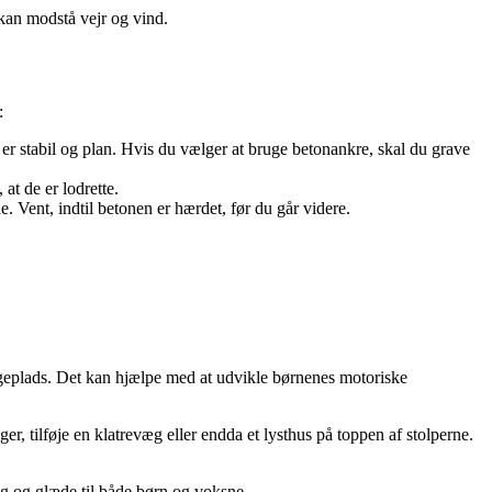
 kan modstå vejr og vind.
:
n er stabil og plan. Hvis du vælger at bruge betonankre, skal du grave
 at de er lodrette.
 Vent, indtil betonen er hærdet, før du går videre.
 legeplads. Det kan hjælpe med at udvikle børnenes motoriske
r, tilføje en klatrevæg eller endda et lysthus på toppen af stolperne.
eg og glæde til både børn og voksne.