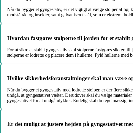
Når du bygger et gyngestativ, er det vigtigt at vælge stolper af hø
modstå råd og insekter, samt galvaniseret stål, som er ekstremt holdb
Hvordan fastgøres stolperne til jorden for et stabilt
For at sikre et stabilt gyngestativ skal stolperne fastgøres sikkert ti
stolperne er lodrette og placere dem i hullerne. Fyld hullerne med bet
Hvilke sikkerhedsforanstaltninger skal man være o
Når du bygger et gyngestativ med lodrette stolper, er der flere sikk
undgå, at gyngestativet vælter. Derudover skal du vælge materialer af
gyngestativet for at undgå ulykker. Endelig skal du regelmæssigt insp
Er det muligt at justere højden på gyngestativet med