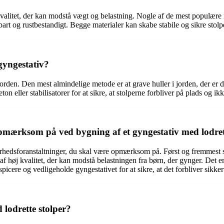
j kvalitet, der kan modstå vægt og belastning. Nogle af de mest populær
art og rustbestandigt. Begge materialer kan skabe stabile og sikre stolper
 gyngestativ?
l jorden. Den mest almindelige metode er at grave huller i jorden, der er d
on eller stabilisatorer for at sikre, at stolperne forbliver på plads og i
pmærksom på ved bygning af et gyngestativ med lodret
erhedsforanstaltninger, du skal være opmærksom på. Først og fremmest skal
 høj kvalitet, der kan modstå belastningen fra børn, der gynger. Det er o
icere og vedligeholde gyngestativet for at sikre, at det forbliver sikker
 lodrette stolper?