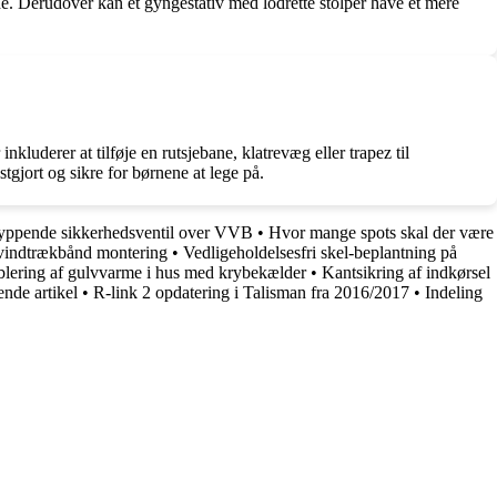
de. Derudover kan et gyngestativ med lodrette stolper have et mere
inkluderer at tilføje en rutsjebane, klatrevæg eller trapez til
stgjort og sikre for børnene at lege på.
yppende sikkerhedsventil over VVB
•
Hvor mange spots skal der være
l vindtrækbånd montering
•
Vedligeholdelsesfri skel-beplantning på
blering af gulvvarme i hus med krybekælder
•
Kantsikring af indkørsel
nde artikel
•
R-link 2 opdatering i Talisman fra 2016/2017
•
Indeling