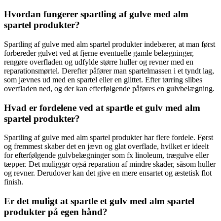
Hvordan fungerer spartling af gulve med alm
spartel produkter?
Spartling af gulve med alm spartel produkter indebærer, at man først
forbereder gulvet ved at fjerne eventuelle gamle belægninger,
rengøre overfladen og udfylde større huller og revner med en
reparationsmørtel. Derefter påfører man spartelmassen i et tyndt lag,
som jævnes ud med en spartel eller en glittet. Efter tørring slibes
overfladen ned, og der kan efterfølgende påføres en gulvbelægning.
Hvad er fordelene ved at spartle et gulv med alm
spartel produkter?
Spartling af gulve med alm spartel produkter har flere fordele. Først
og fremmest skaber det en jævn og glat overflade, hvilket er ideelt
for efterfølgende gulvbelægninger som fx linoleum, trægulve eller
tæpper. Det muliggør også reparation af mindre skader, såsom huller
og revner. Derudover kan det give en mere ensartet og æstetisk flot
finish.
Er det muligt at spartle et gulv med alm spartel
produkter på egen hånd?