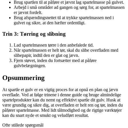
Brug spartlen til at påføre et jævnt lag spartelmasse på gulvet.
Arbejd i små områder ad gangen og sørg for, at spartelmassen
er jævnt fordelt.
Brug afspændingsnettet til at trykke spartelmassen ned i
gulvet og sikre, at den hæfter ordentligt.
Trin 3: Tørring og slibning
Lad spartelmassen tørre i den anbefalede tid.
Når spartelmassen er helt tør, skal du slibe overfladen med
slibepapir, indtil den er glat og jævn.
Fjern støvet, inden du fortsætter med at påføre
gulvbelægningen.
Opsummering
At spartle et gulv er en vigtig proces for at opnå en plan og jævn
overflade. Ved at følge trinene i denne guide og bruge almindelige
spartelprodukter kan du nemt og effektivt spartle dit gulv. Husk at
være grundig og sikre dig, at overfladen er helt ren og tør, inden du
påfører spartelmasse. Med lidt tålmodighed og de rigtige værktøjer
kan du snart nyde et smukt og veludført resultat.
Ofte stillede spørgsmål