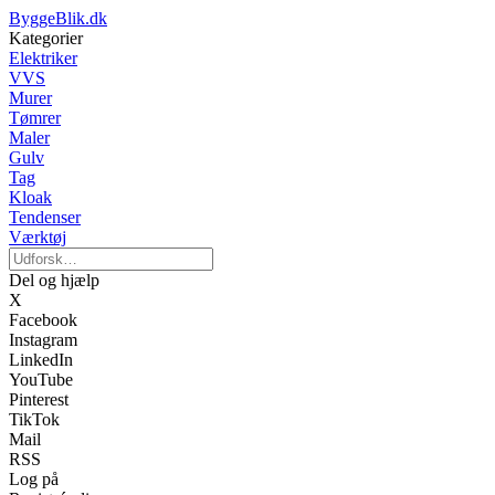
ByggeBlik.dk
Kategorier
Elektriker
VVS
Murer
Tømrer
Maler
Gulv
Tag
Kloak
Tendenser
Værktøj
Del og hjælp
X
Facebook
Instagram
LinkedIn
YouTube
Pinterest
TikTok
Mail
RSS
Log på