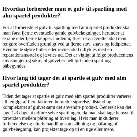
Hvordan forbereder man et gulv til spartling med
alm spartel produkter?
For at forberede et gulv til spartling med alm spartel produkter skal
man først fjerne eventuelle gamle gulvbelægninger, herunder at
skrabe eller fjerne tæpper, linoleum, fliser osv. Derefter skal man
rengøre overfladen grundigt ved at fjerne støv, snavs og fedtpletter.
Eventuelle større huller eller revner skal udfyldes med en
reparationsmørtel og jævnes ud. Det er vigtigt at følge producentens
anvisninger og sikre, at gulvet er helt tørt inden spartling
påbegyndes.
Hvor lang tid tager det at spartle et gulv med alm
spartel produkter?
Tiden det tager at spartle et gulv med alm spartel produkter varierer
afhængigt af flere faktorer, herunder størrelse, tilstand og
kompleksitet af gulvet samt det anvendte produkt. Generelt kan det
tage 1-3 dage at udføre selve spartlingen, da man skal tage hensyn til
tørretiden mellem påføring af hvert lag. Hvis man inkluderer
forberedelse og efterbehandling som slibning og påføring af
gulvbelægning, kan projektet tage op til en uge eller mere.