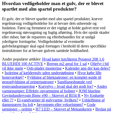
Hvordan vedligeholder man et gulv, der er blevet
spartlet med alm spartel produkter?
Et gulv, der er blevet spartlet med alm spartel produkter, kræver
regelmæssig vedligeholdelse for at bevare dets udseende og
funktion. Først og fremmest er det vigtigt at holde gulvet rent ved
regelmæssig støvsugning og fugtig aftørring. Hvis der opstår skader
eller ridser, bør de repareres og efterbehandles for at undgå
yderligere forringelse. Vedligeholdelse af eventuelle
gulvbelægninger skal også foretages i henhold til deres specifikke
instruktioner for at bevare gulvets samlede holdbarhed.
Andre populære artikler:
Hvad kører km/literen Peugeot 208 1.6
BLUEHDI 100 ACTIVE
•
Beregn m2 areal for 1 sal
•
Oliefyr i bil
vil ikke starte
•
Osb-plader montering
•
Kalender app der kan deles?
•
Isolering af kældergulv uden understøbning
•
Hvor købe lille
honeværktøj?
•
Fyldning af blækpatroner: en komplet guide til
genopfyldning af printerpatroner
•
Sandfangsbrønde ved
regnvandsseparering
•
Kurvelys – hvad skal det godt for?
•
Andes
varmepumper: Effektiv opvarmning af boliger
•
JOM blueline
Gevindundervogn Bmw e90 – Skrevet af Bl34 R
•
Ny Emhætte
eller ??
•
El-vandvarmer til gulvvarme, hvilken?
•
Udskiftning af
dampspærre fra loft
•
Jævnstrøm eller vekselstrøm?
•
Gode
sætninger – ordrim
•
H7 LED – Skrevet af Mekanikeren
•
Beslag på