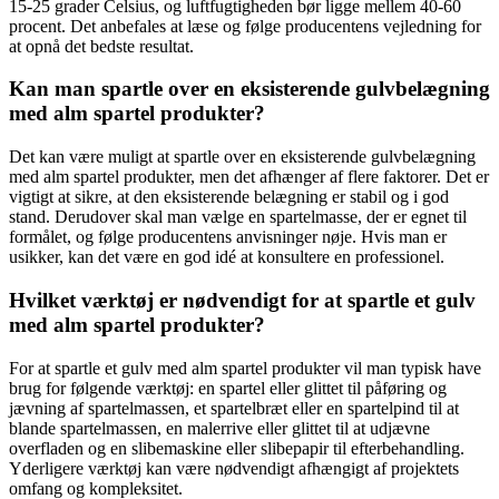
15-25 grader Celsius, og luftfugtigheden bør ligge mellem 40-60
procent. Det anbefales at læse og følge producentens vejledning for
at opnå det bedste resultat.
Kan man spartle over en eksisterende gulvbelægning
med alm spartel produkter?
Det kan være muligt at spartle over en eksisterende gulvbelægning
med alm spartel produkter, men det afhænger af flere faktorer. Det er
vigtigt at sikre, at den eksisterende belægning er stabil og i god
stand. Derudover skal man vælge en spartelmasse, der er egnet til
formålet, og følge producentens anvisninger nøje. Hvis man er
usikker, kan det være en god idé at konsultere en professionel.
Hvilket værktøj er nødvendigt for at spartle et gulv
med alm spartel produkter?
For at spartle et gulv med alm spartel produkter vil man typisk have
brug for følgende værktøj: en spartel eller glittet til påføring og
jævning af spartelmassen, et spartelbræt eller en spartelpind til at
blande spartelmassen, en malerrive eller glittet til at udjævne
overfladen og en slibemaskine eller slibepapir til efterbehandling.
Yderligere værktøj kan være nødvendigt afhængigt af projektets
omfang og kompleksitet.