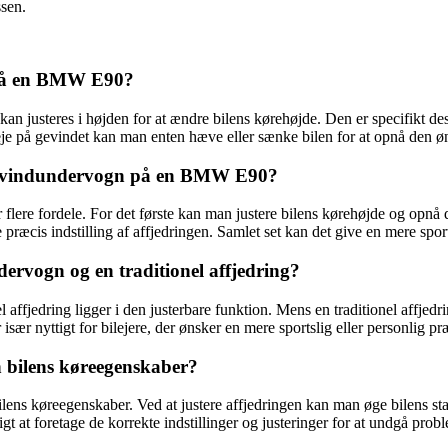
ssen.
 på en BMW E90?
n justeres i højden for at ændre bilens kørehøjde. Den er specifikt de
reje på gevindet kan man enten hæve eller sænke bilen for at opnå den 
 gevindundervogn på en BMW E90?
re fordele. For det første kan man justere bilens kørehøjde og opnå
e præcis indstilling af affjedringen. Samlet set kan det give en mere sp
ervogn og en traditionel affjedring?
ffjedring ligger i den justerbare funktion. Mens en traditionel affjed
sær nyttigt for bilejere, der ønsker en mere sportslig eller personlig pr
 bilens køreegenskaber?
s køreegenskaber. Ved at justere affjedringen kan man øge bilens stabi
igt at foretage de korrekte indstillinger og justeringer for at undgå pr