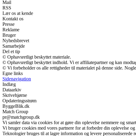
Mail
RSS
Lær os at kende
Kontakt os
Presse
Reklame
Bruger
Nyhedsbrevet
Samarbejde
Del et tip
© Ophavsretligt beskyttet materiale.
© Ophavsretligt beskyttet indhold. Vi er affiliatepartner og kan modt
© Vi forbeholder os alle rettigheder til materialet på denne side. Nog
Egne links
Sidenavigation
Indlæg
Dataarkiv
Skrivehjørne
Opdateringsstrøm
ByggeBlik.dk
Match Group
pr@matchgroup.dk
Vi samler data via cookies for at gøre din oplevelse nemmere og smar
Vi bruger cookies med vores partnere for at forbedre din oplevelse og
Teknologier bruges til at lagre information og levere personaliserede r