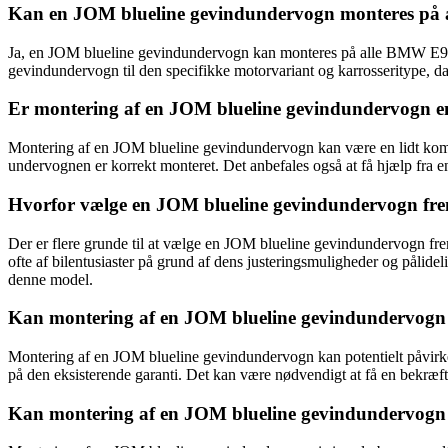
Kan en JOM blueline gevindundervogn monteres på
Ja, en JOM blueline gevindundervogn kan monteres på alle BMW E90-model
gevindundervogn til den specifikke motorvariant og karrosseritype, d
Er montering af en JOM blueline gevindundervogn en
Montering af en JOM blueline gevindundervogn kan være en lidt komplic
undervognen er korrekt monteret. Det anbefales også at få hjælp fra en
Hvorfor vælge en JOM blueline gevindundervogn fr
Der er flere grunde til at vælge en JOM blueline gevindundervogn frem
ofte af bilentusiaster på grund af dens justeringsmuligheder og pålid
denne model.
Kan montering af en JOM blueline gevindundervogn p
Montering af en JOM blueline gevindundervogn kan potentielt påvirke 
på den eksisterende garanti. Det kan være nødvendigt at få en bekræft
Kan montering af en JOM blueline gevindundervogn 