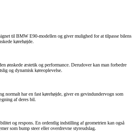
signet til BMW E90-modellen og giver mulighed for at tilpasse bilens
ønskede kørehøjde.
 den ønskede æstetik og performance. Derudover kan man forbedre
ortslig og dynamisk køreoplevelse.
ring normalt har en fast kørehøjde, giver en gevindundervogn som
ægning af deres bil.
litet og respons. En ordentlig indstilling af geometrien kan også
oblemer som bump steer eller overdrevne styreudslag.