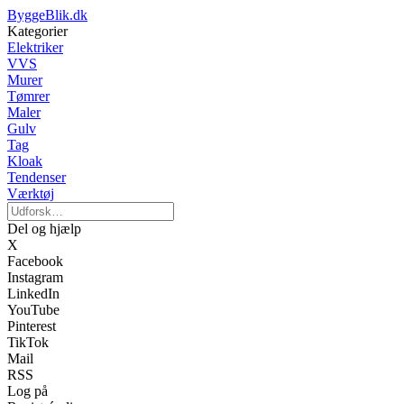
ByggeBlik.dk
Kategorier
Elektriker
VVS
Murer
Tømrer
Maler
Gulv
Tag
Kloak
Tendenser
Værktøj
Del og hjælp
X
Facebook
Instagram
LinkedIn
YouTube
Pinterest
TikTok
Mail
RSS
Log på