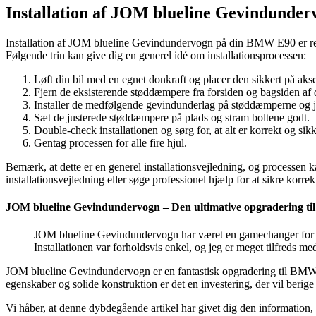
Installation af JOM blueline Gevindunder
Installation af JOM blueline Gevindundervogn på din BMW E90 er relat
Følgende trin kan give dig en generel idé om installationsprocessen:
Løft din bil med en egnet donkraft og placer den sikkert på aksel
Fjern de eksisterende støddæmpere fra forsiden og bagsiden 
Installer de medfølgende gevindunderlag på støddæmperne og ju
Sæt de justerede støddæmpere på plads og stram boltene godt.
Double-check installationen og sørg for, at alt er korrekt og sikke
Gentag processen for alle fire hjul.
Bemærk, at dette er en generel installationsvejledning, og processen
installationsvejledning eller søge professionel hjælp for at sikre korrekt
JOM blueline Gevindundervogn – Den ultimative opgradering t
JOM blueline Gevindundervogn har været en gamechanger for m
Installationen var forholdsvis enkel, og jeg er meget tilfreds me
JOM blueline Gevindundervogn er en fantastisk opgradering til BMW 
egenskaber og solide konstruktion er det en investering, der vil beri
Vi håber, at denne dybdegående artikel har givet dig den information