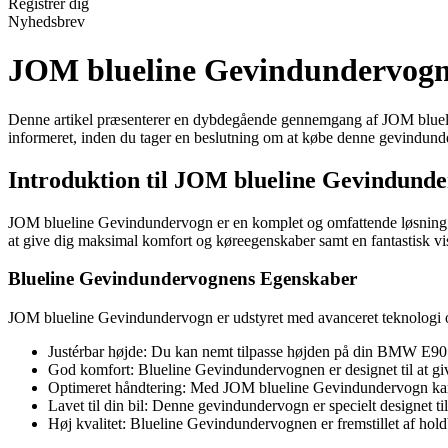
Registrér dig
Nyhedsbrev
JOM blueline Gevindundervogn 
Denne artikel præsenterer en dybdegående gennemgang af JOM bluelin
informeret, inden du tager en beslutning om at købe denne gevindun
Introduktion til JOM blueline Gevindund
JOM blueline Gevindundervogn er en komplet og omfattende løsning ti
at give dig maksimal komfort og køreegenskaber samt en fantastisk vi
Blueline Gevindundervognens Egenskaber
JOM blueline Gevindundervogn er udstyret med avanceret teknologi og m
Justérbar højde: Du kan nemt tilpasse højden på din BMW E90 v
God komfort: Blueline Gevindundervognen er designet til at giv
Optimeret håndtering: Med JOM blueline Gevindundervogn kan d
Lavet til din bil: Denne gevindundervogn er specielt designet t
Høj kvalitet: Blueline Gevindundervognen er fremstillet af hold