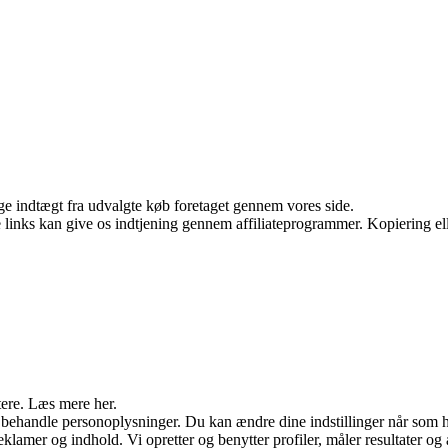
age indtægt fra udvalgte køb foretaget gennem vores side.
le links kan give os indtjening gennem affiliateprogrammer. Kopiering ell
tere. Læs mere her.
 behandle personoplysninger. Du kan ændre dine indstillinger når som h
eklamer og indhold. Vi opretter og benytter profiler, måler resultater og