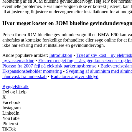
Montering af en JOM blueline gevindundervogn i sig selv bør normalt ik
eventuelle problemer. Hvis undervognen ikke er korrekt justeret, kan 
til at justere og finjustere undervognen efter installationen for at und
Hvor meget koster en JOM blueline gevindundervog
Prisen for en JOM blueline gevindundervogn til en BMW E90 kan varie
anbefales at kontakte forskellige forhandlere eller søge online for at 
ikke har erfaring med at installere en gevindundervogn.
Andre populære artikler:
Introduktion
•
Træt af stiv kost – ny elektris
ny vaskemaskine
•
Ekstrem meget fugt – årsager, konsekvenser og lø
Picasso fra 2007 fejl på elektrisk parkeringsbremse
•
Badeværelseslam
Ekspansionsbeholder montering
•
Svejsning af aluminium med almind
håndvask fra underskab
•
Radiatorer afgiver kliklyd
ByggeBlik.dk
Del og hjælp
X
Facebook
Instagram
LinkedIn
YouTube
Pinterest
TikTok