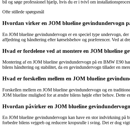
bil og søge professionel hjælp, hvis du er i tvivl om installationsproce
Ofte stillede spørgsmål
Hvordan virker en JOM blueline gevindundervogn
En JOM blueline gevindundervogn er en speciel type undervogn, der ka
affjedring og håndtering efter kørselsbehov og præferencer. Ved at d
Hvad er fordelene ved at montere en JOM blueline
Montering af en JOM blueline gevindundervogn på en BMW E90 har fle
bilens håndtering og stabilitet, da en gevindundervogn tillader en mer
Hvad er forskellen mellem en JOM blueline gevindund
Forskellen mellem en JOM blueline gevindundervogn og en traditionel a
JOM blueline mulighed for at ændre bilens højde efter behov. Dette er i
Hvordan påvirker en JOM blueline gevindundervogn
En JOM blueline gevindundervogn kan have en stor indvirkning på bilen
forbedre bilens vejgreb og reducere kropsrulle i sving. Det er dog vigt