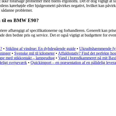
ke forårsage problemer med bilens ergonomi. Det er dog vigtigt at sikre
bilens kørehøjde eller hjulgeometri påvirkes negativt, hvilket kan påvi
gå sådanne problemer.
n til en BMW E90?
re afhængigt af specifikationerne og forhandleren. Generelt kan prise
finde den bedste pris og service. Det er også vigtigt at budgettere for e
k?
•
Stikling af vindrue: En dybdegående guide
•
Ukrudtshæmmende fyld
sninger
•
Svenske mil til kilometer
•
Affaldsstativ? Find det perfekte h
pe med stikkontakt – lampeudtag
•
Vand i brændkammeret på mit Baxi 
eligt svejseværk
•
Quickimport – en præsentation af en pålidelig lever