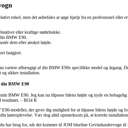
vogn
ivt enkel, men det anbefales at søge hjælp fra en professionel eller er
stativer eller kraftige støttebukke.
af din BMW E90.
stér dem efter ønsket højde.
rt fastgjort.
 kan variere afhængigt af din BMW E90s specifikke model og årgang. De
 og sikker installation.
il din BMW E90
in BMW E90. Jeg kan nu tilpasse bilens højde og nyde en behagelig 
d resultatet. – Bl34 R
E90-modeller, der giver dig mulighed for at tilpasse bilens højde og 
ge din køreoplevelse. Vær dog altid opmærksom på, at korrekt installatio
, du har brug for, når det kommer til JOM blueline Gevindundervogn ti