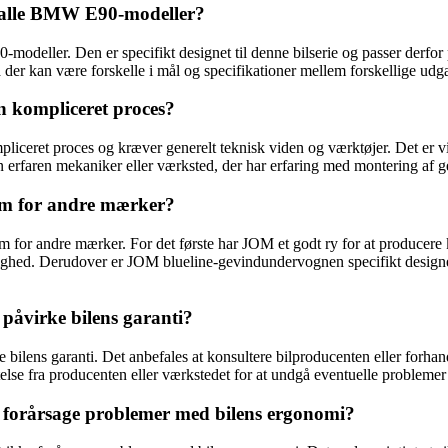
 alle BMW E90-modeller?
ler. Den er specifikt designet til denne bilserie og passer derfor perf
a der kan være forskelle i mål og specifikationer mellem forskellige 
 kompliceret proces?
eret proces og kræver generelt teknisk viden og værktøjer. Det er vigtig
 erfaren mekaniker eller værksted, der har erfaring med montering af ge
em for andre mærker?
 for andre mærker. For det første har JOM et godt ry for at producere kv
elighed. Derudover er JOM blueline-gevindundervognen specifikt designe
åvirke bilens garanti?
bilens garanti. Det anbefales at konsultere bilproducenten eller forha
else fra producenten eller værkstedet for at undgå eventuelle probleme
forårsage problemer med bilens ergonomi?