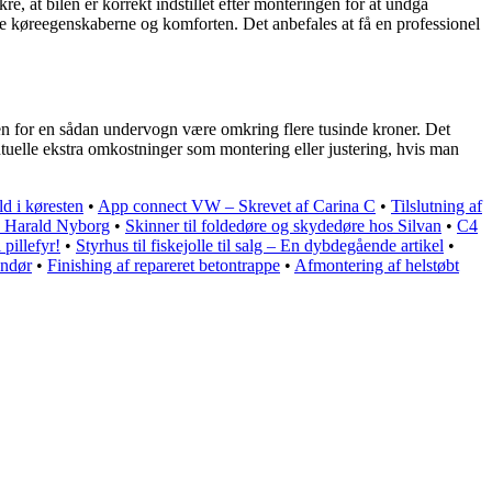
, at bilen er korrekt indstillet efter monteringen for at undgå
rke køreegenskaberne og komforten. Det anbefales at få en professionel
n for en sådan undervogn være omkring flere tusinde kroner. Det
ventuelle ekstra omkostninger som montering eller justering, hvis man
 i køresten
•
App connect VW – Skrevet af Carina C
•
Tilslutning af
os Harald Nyborg
•
Skinner til foldedøre og skydedøre hos Silvan
•
C4
pillefyr!
•
Styrhus til fiskejolle til salg – En dybdegående artikel
•
andør
•
Finishing af repareret betontrappe
•
Afmontering af helstøbt