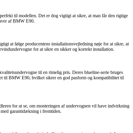
ekt til modellen. Det er dog vigtigt at sikre, at man får den rigtige
udgaver af BMW E90.
t at følge producentens installationsvejledning nøje for at sikre, at
vindundervogne for at sikre en sikker og korrekt installation.
alitetsundervogne til en rimelig pris. Deres blueline-serie bruges
t til BMW E90, hvilket sikrer en god pasform og kompatibilitet til
ndleren for at se, om monteringen af undervognen vil have indvirkning
r med garantidækning i fremtiden.