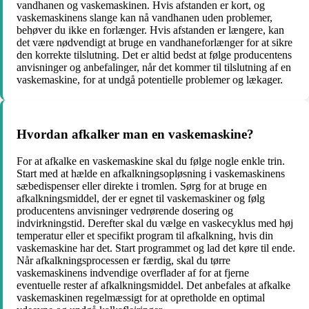
vandhanen og vaskemaskinen. Hvis afstanden er kort, og
vaskemaskinens slange kan nå vandhanen uden problemer,
behøver du ikke en forlænger. Hvis afstanden er længere, kan
det være nødvendigt at bruge en vandhaneforlænger for at sikre
den korrekte tilslutning. Det er altid bedst at følge producentens
anvisninger og anbefalinger, når det kommer til tilslutning af en
vaskemaskine, for at undgå potentielle problemer og lækager.
Hvordan afkalker man en vaskemaskine?
For at afkalke en vaskemaskine skal du følge nogle enkle trin.
Start med at hælde en afkalkningsopløsning i vaskemaskinens
sæbedispenser eller direkte i tromlen. Sørg for at bruge en
afkalkningsmiddel, der er egnet til vaskemaskiner og følg
producentens anvisninger vedrørende dosering og
indvirkningstid. Derefter skal du vælge en vaskecyklus med høj
temperatur eller et specifikt program til afkalkning, hvis din
vaskemaskine har det. Start programmet og lad det køre til ende.
Når afkalkningsprocessen er færdig, skal du tørre
vaskemaskinens indvendige overflader af for at fjerne
eventuelle rester af afkalkningsmiddel. Det anbefales at afkalke
vaskemaskinen regelmæssigt for at opretholde en optimal