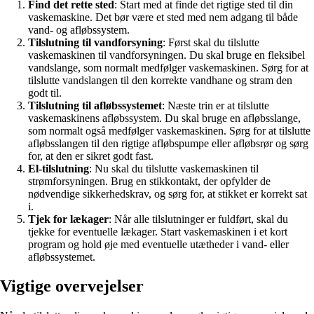
Find det rette sted
: Start med at finde det rigtige sted til din
vaskemaskine. Det bør være et sted med nem adgang til både
vand- og afløbssystem.
Tilslutning til vandforsyning
: Først skal du tilslutte
vaskemaskinen til vandforsyningen. Du skal bruge en fleksibel
vandslange, som normalt medfølger vaskemaskinen. Sørg for at
tilslutte vandslangen til den korrekte vandhane og stram den
godt til.
Tilslutning til afløbssystemet
: Næste trin er at tilslutte
vaskemaskinens afløbssystem. Du skal bruge en afløbsslange,
som normalt også medfølger vaskemaskinen. Sørg for at tilslutte
afløbsslangen til den rigtige afløbspumpe eller afløbsrør og sørg
for, at den er sikret godt fast.
El-tilslutning
: Nu skal du tilslutte vaskemaskinen til
strømforsyningen. Brug en stikkontakt, der opfylder de
nødvendige sikkerhedskrav, og sørg for, at stikket er korrekt sat
i.
Tjek for lækager
: Når alle tilslutninger er fuldført, skal du
tjekke for eventuelle lækager. Start vaskemaskinen i et kort
program og hold øje med eventuelle utætheder i vand- eller
afløbssystemet.
Vigtige overvejelser