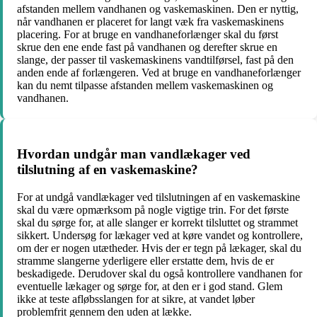
afstanden mellem vandhanen og vaskemaskinen. Den er nyttig,
når vandhanen er placeret for langt væk fra vaskemaskinens
placering. For at bruge en vandhaneforlænger skal du først
skrue den ene ende fast på vandhanen og derefter skrue en
slange, der passer til vaskemaskinens vandtilførsel, fast på den
anden ende af forlængeren. Ved at bruge en vandhaneforlænger
kan du nemt tilpasse afstanden mellem vaskemaskinen og
vandhanen.
Hvordan undgår man vandlækager ved
tilslutning af en vaskemaskine?
For at undgå vandlækager ved tilslutningen af en vaskemaskine
skal du være opmærksom på nogle vigtige trin. For det første
skal du sørge for, at alle slanger er korrekt tilsluttet og strammet
sikkert. Undersøg for lækager ved at køre vandet og kontrollere,
om der er nogen utætheder. Hvis der er tegn på lækager, skal du
stramme slangerne yderligere eller erstatte dem, hvis de er
beskadigede. Derudover skal du også kontrollere vandhanen for
eventuelle lækager og sørge for, at den er i god stand. Glem
ikke at teste afløbsslangen for at sikre, at vandet løber
problemfrit gennem den uden at lække.