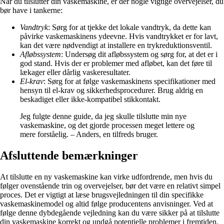
Når du tilslutter din vaskemaskine, er der nogle vigtige overvejelser, du
bør have i tankerne:
Vandtryk
: Sørg for at tjekke det lokale vandtryk, da dette kan
påvirke vaskemaskinens ydeevne. Hvis vandtrykket er for lavt,
kan det være nødvendigt at installere en trykreduktionsventil.
Afløbssystem
: Undersøg dit afløbssystem og sørg for, at det er i
god stand. Hvis der er problemer med afløbet, kan det føre til
lækager eller dårlig vaskeresultater.
El-krav
: Sørg for at følge vaskemaskinens specifikationer med
hensyn til el-krav og sikkerhedsprocedurer. Brug aldrig en
beskadiget eller ikke-kompatibel stikkontakt.
Jeg fulgte denne guide, da jeg skulle tilslutte min nye
vaskemaskine, og det gjorde processen meget lettere og
mere forståelig. – Anders, en tilfreds bruger.
Afsluttende bemærkninger
At tilslutte en ny vaskemaskine kan virke udfordrende, men hvis du
følger ovenstående trin og overvejelser, bør det være en relativt simpel
proces. Det er vigtigt at læse brugsvejledningen til din specifikke
vaskemaskinemodel og altid følge producentens anvisninger. Ved at
følge denne dybdegående vejledning kan du være sikker på at tilslutte
din vaskemaskine korrekt og undgå potentielle problemer i fremtiden.