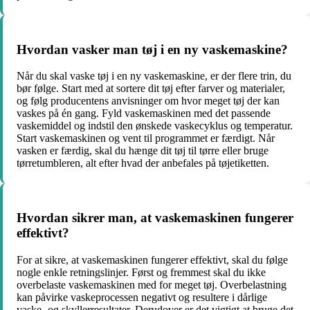
Hvordan vasker man tøj i en ny vaskemaskine?
Når du skal vaske tøj i en ny vaskemaskine, er der flere trin, du
bør følge. Start med at sortere dit tøj efter farver og materialer,
og følg producentens anvisninger om hvor meget tøj der kan
vaskes på én gang. Fyld vaskemaskinen med det passende
vaskemiddel og indstil den ønskede vaskecyklus og temperatur.
Start vaskemaskinen og vent til programmet er færdigt. Når
vasken er færdig, skal du hænge dit tøj til tørre eller bruge
tørretumbleren, alt efter hvad der anbefales på tøjetiketten.
Hvordan sikrer man, at vaskemaskinen fungerer
effektivt?
For at sikre, at vaskemaskinen fungerer effektivt, skal du følge
nogle enkle retningslinjer. Først og fremmest skal du ikke
overbelaste vaskemaskinen med for meget tøj. Overbelastning
kan påvirke vaskeprocessen negativt og resultere i dårlige
vaske- og skyllerresultater. Derudover er det vigtigt at bruge det