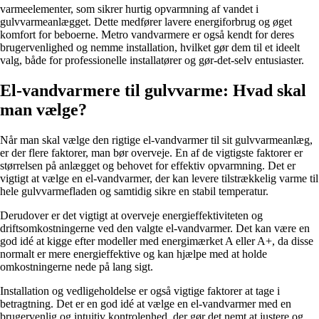
varmeelementer, som sikrer hurtig opvarmning af vandet i
gulvvarmeanlægget. Dette medfører lavere energiforbrug og øget
komfort for beboerne. Metro vandvarmere er også kendt for deres
brugervenlighed og nemme installation, hvilket gør dem til et ideelt
valg, både for professionelle installatører og gør-det-selv entusiaster.
El-vandvarmere til gulvvarme: Hvad skal
man vælge?
Når man skal vælge den rigtige el-vandvarmer til sit gulvvarmeanlæg,
er der flere faktorer, man bør overveje. En af de vigtigste faktorer er
størrelsen på anlægget og behovet for effektiv opvarmning. Det er
vigtigt at vælge en el-vandvarmer, der kan levere tilstrækkelig varme til
hele gulvvarmefladen og samtidig sikre en stabil temperatur.
Derudover er det vigtigt at overveje energieffektiviteten og
driftsomkostningerne ved den valgte el-vandvarmer. Det kan være en
god idé at kigge efter modeller med energimærket A eller A+, da disse
normalt er mere energieffektive og kan hjælpe med at holde
omkostningerne nede på lang sigt.
Installation og vedligeholdelse er også vigtige faktorer at tage i
betragtning. Det er en god idé at vælge en el-vandvarmer med en
brugervenlig og intuitiv kontrolenhed, der gør det nemt at justere og