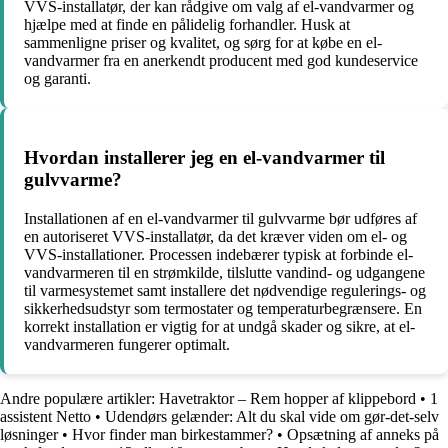
VVS-installatør, der kan rådgive om valg af el-vandvarmer og
hjælpe med at finde en pålidelig forhandler. Husk at
sammenligne priser og kvalitet, og sørg for at købe en el-
vandvarmer fra en anerkendt producent med god kundeservice
og garanti.
Hvordan installerer jeg en el-vandvarmer til
gulvvarme?
Installationen af en el-vandvarmer til gulvvarme bør udføres af
en autoriseret VVS-installatør, da det kræver viden om el- og
VVS-installationer. Processen indebærer typisk at forbinde el-
vandvarmeren til en strømkilde, tilslutte vandind- og udgangene
til varmesystemet samt installere det nødvendige regulerings- og
sikkerhedsudstyr som termostater og temperaturbegrænsere. En
korrekt installation er vigtig for at undgå skader og sikre, at el-
vandvarmeren fungerer optimalt.
Andre populære artikler:
Havetraktor – Rem hopper af klippebord
•
1
assistent Netto
•
Udendørs gelænder: Alt du skal vide om gør-det-selv
løsninger
•
Hvor finder man birkestammer?
•
Opsætning af anneks på