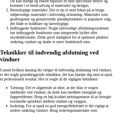
De kan hurtigt og enkelt tilpasses til dine specifikke behov og
kommer i et bredt udvalg af materialer og designs.
Bæredygtige materialer: Der er nu et stort fokus på at bruge
miljøvenlige materialer i indvendig afslutning. Materialer som
genbrugstræ og genanvendte plastikprodukter er populære valg,
der både er holdbare og bæredygtige.
Indbyggede funktioner: Nogle indvendige afslutningssystemer
har indbyggede funktioner som integrerede hylder eller
skydedørsskabe. Dette giver mulighed for at optimere pladsen
omkring vinduet og skabe et mere funktionelt rum.
Teknikker til indvendig afslutning ved
vinduer
Uanset hvilken løsning du vælger til indvendig afslutning ved vinduer,
er der nogle grundlæggende teknikker, der kan hjælpe dig med at opnå
et professionelt resultat. Her er nogle af de vigtigste teknikker:
Tætning: Det er afgørende at sikre, at der ikke er nogen
utætheder ved vinduet, da dette kan medføre energitab og
fugtproblemer. Brug en høj kvalitet tætningsmasse til at forsegle
eventuelle sprækker mellem vinduet og væggen.
Isolering: For at opnå en god energieffektivitet er det vigtigt at
isolere omkring vinduet. Brug isoleringsmaterialer som