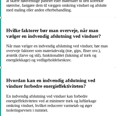
at skære nødvendige paneler eller materialer til den korrekte
størrelse, fastgøre dem til væggen omkring vinduet og afslutte
med maling eller anden efterbehandling.
Hvilke faktorer bør man overveje, når man
vælger en indvendig afslutning ved vinduer?
Når man vælger en indvendig afslutning ved vinduer, bør man
overveje faktorer som materialevalg (træ, gips, fliser osv.),
æstetik (farve og stil), funktionalitet (lukning af træk og
energilekkage) og vedligeholdelseskrav.
Hvordan kan en indvendig afslutning ved
vinduer forbedre energieffektiviteten?
En indvendig afslutning ved vinduer kan forbedre
energieffektiviteten ved at minimere træk og luftlækage
omkring vinduet, hvilket reducerer varmetab og øger
isoleringsevnen i rummet.