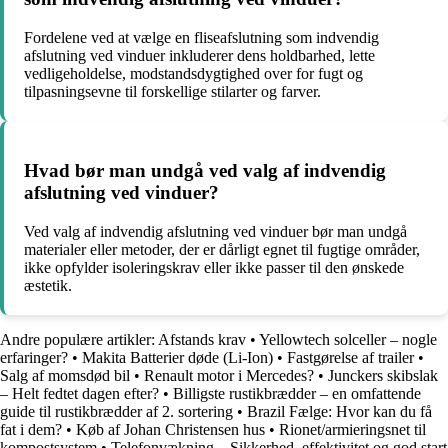
Fordelene ved at vælge en fliseafslutning som indvendig
afslutning ved vinduer inkluderer dens holdbarhed, lette
vedligeholdelse, modstandsdygtighed over for fugt og
tilpasningsevne til forskellige stilarter og farver.
Hvad bør man undgå ved valg af indvendig
afslutning ved vinduer?
Ved valg af indvendig afslutning ved vinduer bør man undgå
materialer eller metoder, der er dårligt egnet til fugtige områder,
ikke opfylder isoleringskrav eller ikke passer til den ønskede
æstetik.
Andre populære artikler:
Afstands krav
•
Yellowtech solceller – nogle
erfaringer?
•
Makita Batterier døde (Li-Ion)
•
Fastgørelse af trailer
•
Salg af momsdød bil
•
Renault motor i Mercedes?
•
Junckers skibslak
– Helt fedtet dagen efter?
•
Billigste rustikbrædder – en omfattende
guide til rustikbrædder af 2. sortering
•
Brazil Fælge: Hvor kan du få
fat i dem?
•
Køb af Johan Christensen hus
•
Rionet/armieringsnet til
kompostsystem
•
Telefonvækning – Sikkerhed, effektivitet og god start