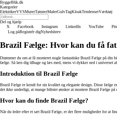
ByggeBlik.dk
Kategorier
Elektriker
VVS
Murer
Tømrer
Maler
Gulv
Tag
Kloak
Tendenser
Værktøj
Del og hjælp
X
Facebook
Instagram
LinkedIn
YouTube
Pin
Log på
Registrér dig
Nyhedsbrev
Brazil Fælge: Hvor kan du få fa
Drømmer du om at få monteret nogle fantastiske Brazil Fælge på din bil? 
fælge. Så læn dig tilbage og læs med, mens vi dykker ned i universet a
Introduktion til Brazil Fælge
Brazil Fælge er kendt for sin kvalitet og elegante design. Disse fælge e
det ikke underligt, at mange bilister ønsker at montere Brazil Fælge på 
Hvor kan du finde Brazil Fælge?
Når du leder efter et sæt Brazil Fælge, er der flere muligheder for at f