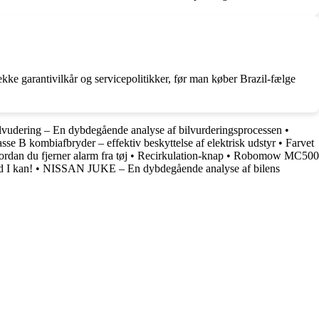
ekke garantivilkår og servicepolitikker, før man køber Brazil-fælge
lvudering – En dybdegående analyse af bilvurderingsprocessen
•
sse B kombiafbryder – effektiv beskyttelse af elektrisk udstyr
•
Farvet
rdan du fjerner alarm fra tøj
•
Recirkulation-knap
•
Robomow MC500
 I kan!
•
NISSAN JUKE – En dybdegående analyse af bilens