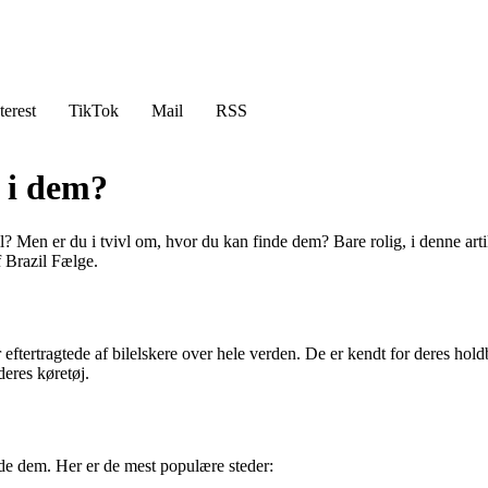
terest
TikTok
Mail
RSS
t i dem?
Men er du i tvivl om, hvor du kan finde dem? Bare rolig, i denne artikel
f Brazil Fælge.
r eftertragtede af bilelskere over hele verden. De er kendt for deres hol
deres køretøj.
inde dem. Her er de mest populære steder: