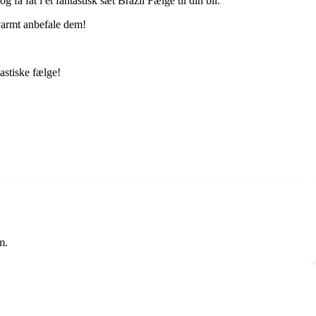
 få fat i et fantastisk sæt Brazil Fælge til din bil.
 varmt anbefale dem!
tastiske fælge!
m.