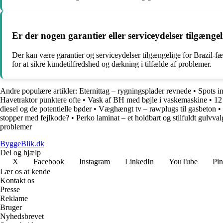
Er der nogen garantier eller serviceydelser tilgængel
Der kan være garantier og serviceydelser tilgængelige for Brazil-fæ
for at sikre kundetilfredshed og dækning i tilfælde af problemer.
Andre populære artikler:
Eternittag – rygningsplader revnede
•
Spots in
Havetraktor punktere ofte
•
Vask af BH med bøjle i vaskemaskine
•
12
diesel og de potentielle bøder
•
Væghængt tv – rawplugs til gasbeton
•
stopper med fejlkode?
•
Perko laminat – et holdbart og stilfuldt gulvval
problemer
ByggeBlik.dk
Del og hjælp
X
Facebook
Instagram
LinkedIn
YouTube
Pin
Lær os at kende
Kontakt os
Presse
Reklame
Bruger
Nyhedsbrevet