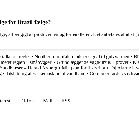
ige for Brazil-fælge?
lge, afhængigt af producenten og forhandleren. Det anbefales altid at tj
stallation regler
•
Neotherm rumfølere mister signal til gulvvarmen
•
Bi
 meter reglen – småbyggeri
•
Grundlæggende vagtkursus – prøver
•
Kla
Sandblæser – Harald Nyborg
•
Min plan for flisfyring
•
Tøj Alarm: Hvo
g
•
Tilslutning af vaskemaskine til vandhane
•
Computernørder, vis hvad
terest
TikTok
Mail
RSS