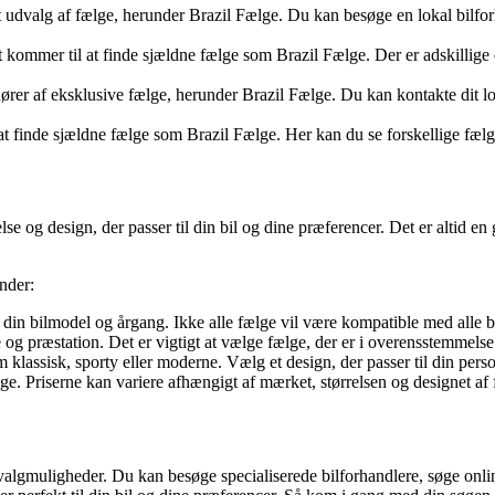
udvalg af fælge, herunder Brazil Fælge. Du kan besøge en lokal bilforhan
et kommer til at finde sjældne fælge som Brazil Fælge. Der er adskillige 
dører af eksklusive fælge, herunder Brazil Fælge. Du kan kontakte dit lo
r at finde sjældne fælge som Brazil Fælge. Her kan du se forskellige fælge
lse og design, der passer til din bil og dine præferencer. Det er altid en g
nder:
l din bilmodel og årgang. Ikke alle fælge vil være kompatible med alle bi
 og præstation. Det er vigtigt at vælge fælge, der er i overensstemmels
 klassisk, sporty eller moderne. Vælg et design, der passer til din perso
ge. Priserne kan variere afhængigt af mærket, størrelsen og designet af
algmuligheder. Du kan besøge specialiserede bilforhandlere, søge online,