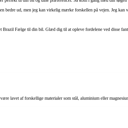
ser perfekt til din bil og dine præferencer. Så kom i gang med din søgen og
 den bedre ud, men jeg kan virkelig mærke forskellen på vejen. Jeg kan
 Brazil Fælge til din bil. Glæd dig til at opleve fordelene ved disse fan
n være lavet af forskellige materialer som stål, aluminium eller magnesiu