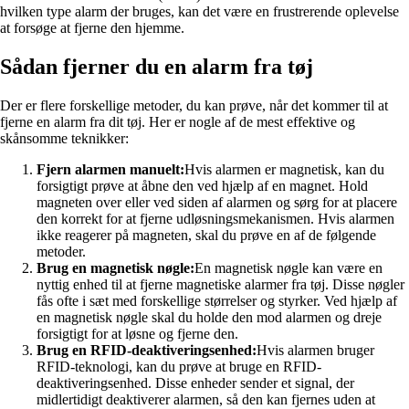
hvilken type alarm der bruges, kan det være en frustrerende oplevelse
at forsøge at fjerne den hjemme.
Sådan fjerner du en alarm fra tøj
Der er flere forskellige metoder, du kan prøve, når det kommer til at
fjerne en alarm fra dit tøj. Her er nogle af de mest effektive og
skånsomme teknikker:
Fjern alarmen manuelt:
Hvis alarmen er magnetisk, kan du
forsigtigt prøve at åbne den ved hjælp af en magnet. Hold
magneten over eller ved siden af alarmen og sørg for at placere
den korrekt for at fjerne udløsningsmekanismen. Hvis alarmen
ikke reagerer på magneten, skal du prøve en af de følgende
metoder.
Brug en magnetisk nøgle:
En magnetisk nøgle kan være en
nyttig enhed til at fjerne magnetiske alarmer fra tøj. Disse nøgler
fås ofte i sæt med forskellige størrelser og styrker. Ved hjælp af
en magnetisk nøgle skal du holde den mod alarmen og dreje
forsigtigt for at løsne og fjerne den.
Brug en RFID-deaktiveringsenhed:
Hvis alarmen bruger
RFID-teknologi, kan du prøve at bruge en RFID-
deaktiveringsenhed. Disse enheder sender et signal, der
midlertidigt deaktiverer alarmen, så den kan fjernes uden at