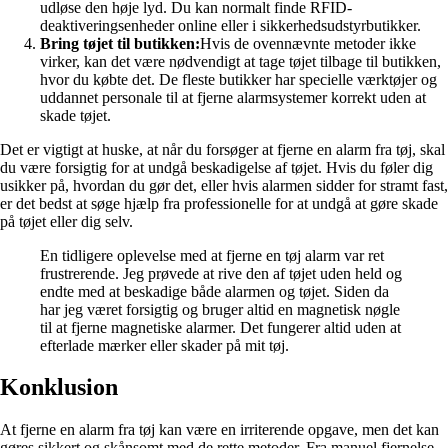
udløse den høje lyd. Du kan normalt finde RFID-
deaktiveringsenheder online eller i sikkerhedsudstyrbutikker.
Bring tøjet til butikken:
Hvis de ovennævnte metoder ikke
virker, kan det være nødvendigt at tage tøjet tilbage til butikken,
hvor du købte det. De fleste butikker har specielle værktøjer og
uddannet personale til at fjerne alarmsystemer korrekt uden at
skade tøjet.
Det er vigtigt at huske, at når du forsøger at fjerne en alarm fra tøj, skal
du være forsigtig for at undgå beskadigelse af tøjet. Hvis du føler dig
usikker på, hvordan du gør det, eller hvis alarmen sidder for stramt fast,
er det bedst at søge hjælp fra professionelle for at undgå at gøre skade
på tøjet eller dig selv.
En tidligere oplevelse med at fjerne en tøj alarm var ret
frustrerende. Jeg prøvede at rive den af tøjet uden held og
endte med at beskadige både alarmen og tøjet. Siden da
har jeg været forsigtig og bruger altid en magnetisk nøgle
til at fjerne magnetiske alarmer. Det fungerer altid uden at
efterlade mærker eller skader på mit tøj.
Konklusion
At fjerne en alarm fra tøj kan være en irriterende opgave, men det kan
gøres sikkert og skånsomt med de rette metoder. Fra manuel fjernelse