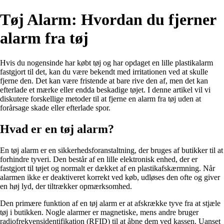
Tøj Alarm: Hvordan du fjerner
alarm fra tøj
Hvis du nogensinde har købt tøj og har opdaget en lille plastikalarm
fastgjort til det, kan du være bekendt med irritationen ved at skulle
fjerne den. Det kan være fristende at bare rive den af, men det kan
efterlade et mærke eller endda beskadige tøjet. I denne artikel vil vi
diskutere forskellige metoder til at fjerne en alarm fra tøj uden at
forårsage skade eller efterlade spor.
Hvad er en tøj alarm?
En tøj alarm er en sikkerhedsforanstaltning, der bruges af butikker til at
forhindre tyveri. Den består af en lille elektronisk enhed, der er
fastgjort til tøjet og normalt er dækket af en plastikafskærmning. Når
alarmen ikke er deaktiveret korrekt ved køb, udløses den ofte og giver
en høj lyd, der tiltrækker opmærksomhed.
Den primære funktion af en tøj alarm er at afskrække tyve fra at stjæle
tøj i butikken. Nogle alarmer er magnetiske, mens andre bruger
radiofrekvensidentifikation (RFID) til at åbne dem ved kassen. Uanset