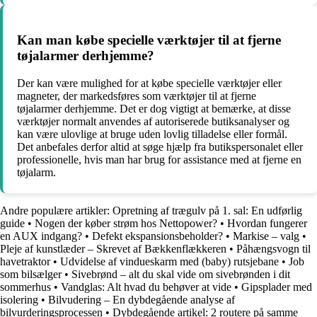
Kan man købe specielle værktøjer til at fjerne
tøjalarmer derhjemme?
Der kan være mulighed for at købe specielle værktøjer eller
magneter, der markedsføres som værktøjer til at fjerne
tøjalarmer derhjemme. Det er dog vigtigt at bemærke, at disse
værktøjer normalt anvendes af autoriserede butiksanalyser og
kan være ulovlige at bruge uden lovlig tilladelse eller formål.
Det anbefales derfor altid at søge hjælp fra butikspersonalet eller
professionelle, hvis man har brug for assistance med at fjerne en
tøjalarm.
Andre populære artikler:
Opretning af trægulv på 1. sal: En udførlig
guide
•
Nogen der køber strøm hos Nettopower?
•
Hvordan fungerer
en AUX indgang?
•
Defekt ekspansionsbeholder?
•
Markise – valg
•
Pleje af kunstlæder – Skrevet af Bækkenflækkeren
•
Påhængsvogn til
havetraktor
•
Udvidelse af vindueskarm med (baby) rutsjebane
•
Job
som bilsælger
•
Sivebrønd – alt du skal vide om sivebrønden i dit
sommerhus
•
Vandglas: Alt hvad du behøver at vide
•
Gipsplader med
isolering
•
Bilvudering – En dybdegående analyse af
bilvurderingsprocessen
•
Dybdegående artikel: 2 routere på samme