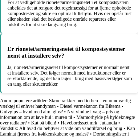
For at vedligeholde rionetet/armeringsnetet i et kompostsystem
anbefales det at rengøre det regelmæssigt for at fjerne ophobede
kompostrester og sikre en optimal luftstrøm. Hvis der opstår rust
eller skader, skal det beskadigede område repareres eller
udskiftes for at sikre langvarig brug.
Er rionetet/armeringsnetet til kompostsystemer
nemt at installere selv?
Ja, rionetet/armeringsnetet til kompostsystemer er normalt nemt
at installere selv. Det følger normalt med instruktioner eller er
selvforklarende, og det kan tages i brug med basisværktøjer som
en tang eller skruetrækker.
Andre populære artikler:
Skruetrækker med to ben – en uundværlig
værktøj til enhver handyman
•
Diesel varmekanon fra Biltema
•
Gulvgips – hvad med alm. gips?
•
Nyt vindue i væg – pris og
information om at lave hul i muren til
•
Marmorhylde på hyldeknægte
over radiator?
•
Kat på bilen!
•
Havebordssæt mrk. Jutlandia
•
Vandstik: Alt hvad du behøver at vide om vandtilførsel og brug
•
Kan
Laminat fjernes fra køkkenskabene og males?
•
Dørtætningslister i