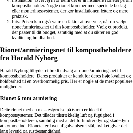
Installation: Overvej hvor nemt det er at installere rionetet på din
kompostbeholder. Nogle rionet kommer med specielle beslag
eller monteringssystemer, der gør installationen lettere og mere
praktisk.
Pris: Prisen kan også være en faktor at overveje, når du vælger
rionet/armieringsnet til din kompostbeholder. Vælg et produkt,
der passer til dit budget, samtidig med at du sikrer en god
kvalitet og holdbarhed.
Rionet/armieringsnet til kompostbeholdere
fra Harald Nyborg
Harald Nyborg tilbyder et bredt udvalg af rionet/armieringsnet til
kompostbeholdere. Deres produkter er kendt for deres høje kvalitet og
holdbarhed til en overkommelig pris. Her er nogle af de mest populære
muligheder:
Rionet 6 mm armiering
Dette rionet med en maskestørrelse på 6 mm er ideelt til
kompostsystemer. Det tillader tilstrækkelig luft og fugtighed i
kompostbeholderen, samtidig med at det forhindrer dyr og skadedyr i
at komme ind. Rionetet er lavet af galvaniseret stål, hvilket giver det
lang levetid og rustbestandighed.