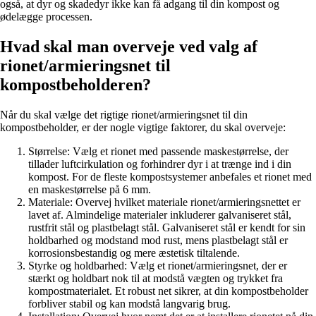
også, at dyr og skadedyr ikke kan få adgang til din kompost og
ødelægge processen.
Hvad skal man overveje ved valg af
rionet/armieringsnet til
kompostbeholderen?
Når du skal vælge det rigtige rionet/armieringsnet til din
kompostbeholder, er der nogle vigtige faktorer, du skal overveje:
Størrelse: Vælg et rionet med passende maskestørrelse, der
tillader luftcirkulation og forhindrer dyr i at trænge ind i din
kompost. For de fleste kompostsystemer anbefales et rionet med
en maskestørrelse på 6 mm.
Materiale: Overvej hvilket materiale rionet/armieringsnettet er
lavet af. Almindelige materialer inkluderer galvaniseret stål,
rustfrit stål og plastbelagt stål. Galvaniseret stål er kendt for sin
holdbarhed og modstand mod rust, mens plastbelagt stål er
korrosionsbestandig og mere æstetisk tiltalende.
Styrke og holdbarhed: Vælg et rionet/armieringsnet, der er
stærkt og holdbart nok til at modstå vægten og trykket fra
kompostmaterialet. Et robust net sikrer, at din kompostbeholder
forbliver stabil og kan modstå langvarig brug.