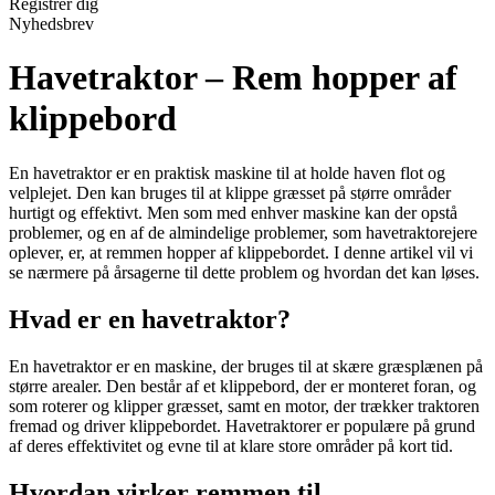
Registrér dig
Nyhedsbrev
Havetraktor – Rem hopper af
klippebord
En havetraktor er en praktisk maskine til at holde haven flot og
velplejet. Den kan bruges til at klippe græsset på større områder
hurtigt og effektivt. Men som med enhver maskine kan der opstå
problemer, og en af de almindelige problemer, som havetraktorejere
oplever, er, at remmen hopper af klippebordet. I denne artikel vil vi
se nærmere på årsagerne til dette problem og hvordan det kan løses.
Hvad er en havetraktor?
En havetraktor er en maskine, der bruges til at skære græsplænen på
større arealer. Den består af et klippebord, der er monteret foran, og
som roterer og klipper græsset, samt en motor, der trækker traktoren
fremad og driver klippebordet. Havetraktorer er populære på grund
af deres effektivitet og evne til at klare store områder på kort tid.
Hvordan virker remmen til