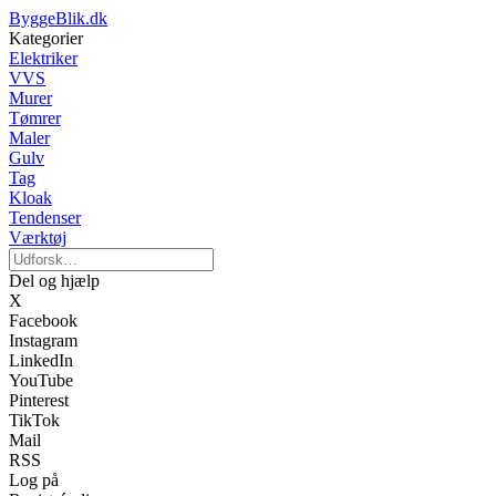
ByggeBlik.dk
Kategorier
Elektriker
VVS
Murer
Tømrer
Maler
Gulv
Tag
Kloak
Tendenser
Værktøj
Del og hjælp
X
Facebook
Instagram
LinkedIn
YouTube
Pinterest
TikTok
Mail
RSS
Log på