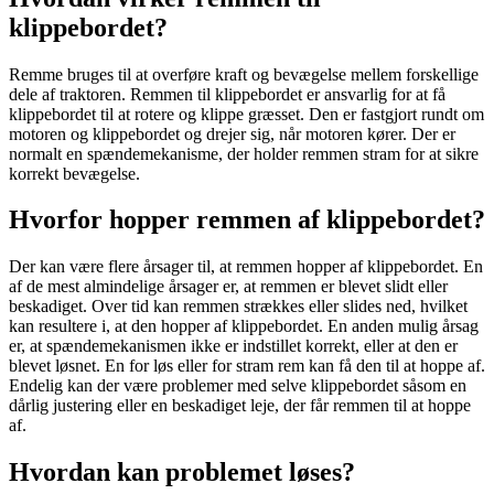
klippebordet?
Remme bruges til at overføre kraft og bevægelse mellem forskellige
dele af traktoren. Remmen til klippebordet er ansvarlig for at få
klippebordet til at rotere og klippe græsset. Den er fastgjort rundt om
motoren og klippebordet og drejer sig, når motoren kører. Der er
normalt en spændemekanisme, der holder remmen stram for at sikre
korrekt bevægelse.
Hvorfor hopper remmen af klippebordet?
Der kan være flere årsager til, at remmen hopper af klippebordet. En
af de mest almindelige årsager er, at remmen er blevet slidt eller
beskadiget. Over tid kan remmen strækkes eller slides ned, hvilket
kan resultere i, at den hopper af klippebordet. En anden mulig årsag
er, at spændemekanismen ikke er indstillet korrekt, eller at den er
blevet løsnet. En for løs eller for stram rem kan få den til at hoppe af.
Endelig kan der være problemer med selve klippebordet såsom en
dårlig justering eller en beskadiget leje, der får remmen til at hoppe
af.
Hvordan kan problemet løses?