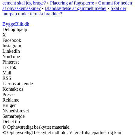
cement skal jeg bruge?
•
Placering af fugtspærre
•
Gummi for neden
af opvaskemaskine?
•
Istandsættelse af gammelt møbel
•
Skal der
murpap under terrassebrædder?
ByggeBlik.dk
Del og hjælp
X
Facebook
Instagram
LinkedIn
YouTube
Pinterest
TikTok
Mail
RSS
Lær os at kende
Kontakt os
Presse
Reklame
Bruger
Nyhedsbrevet
Samarbejde
Del et tip
© Ophavsretligt beskyttet materiale.
© Ophavsretligt beskyttet indhold. Vi er affiliatepartner og kan