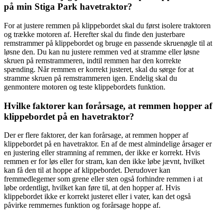
på min Stiga Park havetraktor?
For at justere remmen på klippebordet skal du først isolere traktoren
og trække motoren af. Herefter skal du finde den justerbare
remstrammer på klippebordet og bruge en passende skruenøgle til at
løsne den. Du kan nu justere remmen ved at stramme eller løsne
skruen på remstrammeren, indtil remmen har den korrekte
spænding. Når remmen er korrekt justeret, skal du sørge for at
stramme skruen på remstrammeren igen. Endelig skal du
genmontere motoren og teste klippebordets funktion.
Hvilke faktorer kan forårsage, at remmen hopper af
klippebordet på en havetraktor?
Der er flere faktorer, der kan forårsage, at remmen hopper af
klippebordet på en havetraktor. En af de mest almindelige årsager er
en justering eller stramning af remmen, der ikke er korrekt. Hvis
remmen er for løs eller for stram, kan den ikke løbe jævnt, hvilket
kan få den til at hoppe af klippebordet. Derudover kan
fremmedlegemer som grene eller sten også forhindre remmen i at
løbe ordentligt, hvilket kan føre til, at den hopper af. Hvis
klippebordet ikke er korrekt justeret eller i vater, kan det også
påvirke remmernes funktion og forårsage hoppe af.