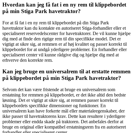
Hvordan kan jeg få fat i en ny rem til klippebordet
på min Stiga Park havetraktor?
For at få fat i en ny rem til klippebordet på din Stiga Park
havetraktor kan du kontakte en autoriseret Stiga-forhandler eller et
specialiseret reservedelscenter for havetraktorer. De vil kunne hjælpe
dig med at finde den rigtige rem til din specifikke model. Det er
vigtigt at sikre sig, at remmen er af høj kvalitet og passer korrekt til
klippebordet for at undgå yderligere problemer. En forhandler eller
specialiseret center vil kunne rådgive dig og hjælpe dig med at
erhverve den korrekte rem.
Kan jeg bruge en universalrem til at erstatte remmen
på klippebordet på min Stiga Park havetraktor?
Selvom det kan være fristende at bruge en universalrem som
erstatning for remmen på klippebordet, er det ikke altid den bedste
løsning. Det er vigtigt at sikre sig, at remmen passer korrekt til
klippebordets specifikke dimensioner og funktioner. En
universalrem kan have forkerte mål eller materialeegenskaber, der
ikke passer til havetraktorens krav. Dette kan resultere i yderligere
problemer eller endda skade på traktoren. Det anbefales derfor at
bruge en original eller kompatibel erstatningsrem fra en autoriseret
forhandler eller specialiseret center.