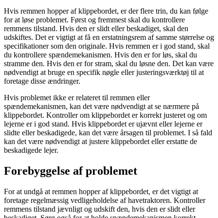
Hvis remmen hopper af klippebordet, er der flere trin, du kan følge
for at løse problemet. Først og fremmest skal du kontrollere
remmens tilstand. Hvis den er slidt eller beskadiget, skal den
udskiftes. Det er vigtigt at få en erstatningsrem af samme størrelse og
specifikationer som den originale. Hvis remmen er i god stand, skal
du kontrollere spændemekanismen. Hvis den er for løs, skal du
stramme den. Hvis den er for stram, skal du løsne den. Det kan være
nødvendigt at bruge en specifik nøgle eller justeringsværktøj til at
foretage disse ændringer.
Hvis problemet ikke er relateret til remmen eller
spændemekanismen, kan det være nødvendigt at se nærmere på
klippebordet. Kontroller om klippebordet er korrekt justeret og om
lejerne er i god stand. Hvis klippebordet er ujævnt eller lejerne er
slidte eller beskadigede, kan det være årsagen til problemet. I så fald
kan det være nødvendigt at justere klippebordet eller erstatte de
beskadigede lejer.
Forebyggelse af problemet
For at undgå at remmen hopper af klippebordet, er det vigtigt at
foretage regelmæssig vedligeholdelse af havetraktoren. Kontroller
remmens tilstand jævnligt og udskift den, hvis den er slidt eller
beskadiget. Sørg også for at holde spændemekanismen korrekt