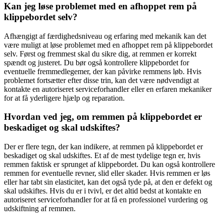
Kan jeg løse problemet med en afhoppet rem på
klippebordet selv?
Afhængigt af færdighedsniveau og erfaring med mekanik kan det
være muligt at løse problemet med en afhoppet rem på klippebordet
selv. Først og fremmest skal du sikre dig, at remmen er korrekt
spændt og justeret. Du bør også kontrollere klippebordet for
eventuelle fremmedlegemer, der kan påvirke remmens løb. Hvis
problemet fortsætter efter disse trin, kan det være nødvendigt at
kontakte en autoriseret serviceforhandler eller en erfaren mekaniker
for at få yderligere hjælp og reparation.
Hvordan ved jeg, om remmen på klippebordet er
beskadiget og skal udskiftes?
Der er flere tegn, der kan indikere, at remmen på klippebordet er
beskadiget og skal udskiftes. Et af de mest tydelige tegn er, hvis
remmen faktisk er sprunget af klippebordet. Du kan også kontrollere
remmen for eventuelle revner, slid eller skader. Hvis remmen er løs
eller har tabt sin elasticitet, kan det også tyde på, at den er defekt og
skal udskiftes. Hvis du er i tvivl, er det altid bedst at kontakte en
autoriseret serviceforhandler for at få en professionel vurdering og
udskiftning af remmen.