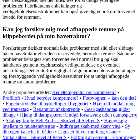
eller beskadigelse, bør den udskiftes for at undgå yderligere
problemer. Fabrikantens anbefalinger og
vedligeholdelsesinstruktioner kan også give dig en idé om forventet
levetid for remmen.
Kan jeg forsikre mig mod afhoppede remme på
klippebordet på min havetraktor?
Forsikringer dækker normalt ikke problemer med slid eller slidtage
på en havetraktor eller dens reservedele, herunder remme. Sådanne
problemer betragtes som forventet ved normal brug og skal
håndteres gennem regelmæssig vedligeholdelse og eventuel
udskiftning. Det er derfor vigtigt at følge producentens anbefalinger
og forebyggende vedligeholdelsesrutiner for at undgå afhoppede
remme og andre problemer.
Andre populære artikler:
Kedeltemperatur om sommeren?
•
Profilloft
•
Hvad betyder komprimere?
•
Fotovognen – kan den det?
•
Fugebeskyttelse til mørtelfuger i byggeriet
•
Hjælp til inddækning
ved trapeztag
•
Reparation af skotrende
•
Gear/gashåndtag glider
tilbage
•
Hjælp til dampspærre: Undgå forsatsvæg uden dampspærre
•
Skal jeg bruge Bell Add? – Skrevet af Steffen S
•
Hængekøje
imellem to murstensvægge
•
Indbygget skab med skæv væg
•
Sy
din egen kaleche til båden
•
Liguster bliver mørk og visner
•
Vinkelsliber – Skrevet af Peter S
•
Forbrug af cement – Hvor meget