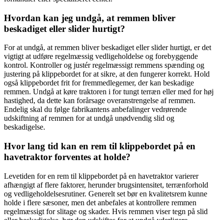
Hvordan kan jeg undgå, at remmen bliver
beskadiget eller slider hurtigt?
For at undgå, at remmen bliver beskadiget eller slider hurtigt, er det
vigtigt at udføre regelmæssig vedligeholdelse og forebyggende
kontrol. Kontroller og justér regelmæssigt remmens spænding og
justering på klippebordet for at sikre, at den fungerer korrekt. Hold
også klippebordet frit for fremmedlegemer, der kan beskadige
remmen. Undgå at køre traktoren i for tungt terræn eller med for høj
hastighed, da dette kan forårsage overanstrengelse af remmen.
Endelig skal du følge fabrikantens anbefalinger vedrørende
udskiftning af remmen for at undgå unødvendig slid og
beskadigelse.
Hvor lang tid kan en rem til klippebordet på en
havetraktor forventes at holde?
Levetiden for en rem til klippebordet på en havetraktor varierer
afhængigt af flere faktorer, herunder brugsintensitet, terrænforhold
og vedligeholdelsesrutiner. Generelt set bør en kvalitetsrem kunne
holde i flere sæsoner, men det anbefales at kontrollere remmen
regelmæssigt for slitage og skader. Hvis remmen viser tegn på slid