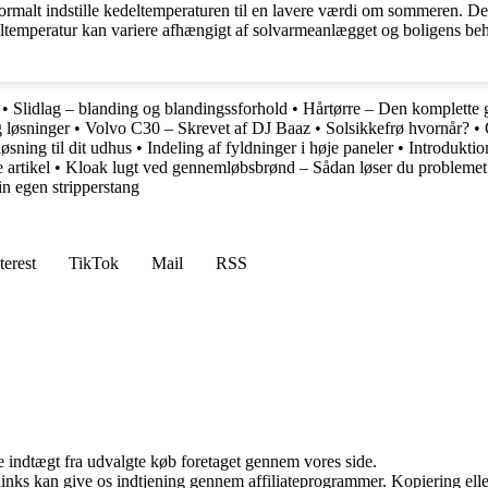
alt indstille kedeltemperaturen til en lavere værdi om sommeren. Dette
eltemperatur kan variere afhængigt af solvarmeanlægget og boligens be
•
Slidlag – blanding og blandingssforhold
•
Hårtørre – Den komplette 
 løsninger
•
Volvo C30 – Skrevet af DJ Baaz
•
Solsikkefrø hvornår?
•
øsning til dit udhus
•
Indeling af fyldninger i høje paneler
•
Introduktio
 artikel
•
Kloak lugt ved gennemløbsbrønd – Sådan løser du problemet
n egen stripperstang
terest
TikTok
Mail
RSS
e indtægt fra udvalgte køb foretaget gennem vores side.
 links kan give os indtjening gennem affiliateprogrammer. Kopiering elle