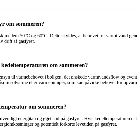
sfyr om sommeren?
sk mellem 50°C og 60°C. Dette skyldes, at behovet for varmt vand gene
 drift af gasfyret.
er kedeltemperaturen om sommeren?
yn til varmebehovet i boligen, det ønskede varmtvandsflow og eventuel
, såsom solvarme eller varmepumper, som kan påvirke behovet for opvarm
eltemperatur om sommeren?
digt energitab og øget slid på gasfyret. Hvis kedeltemperaturen er for 
ergiomkostninger og potentielt forkorte levetiden på gasfyret.