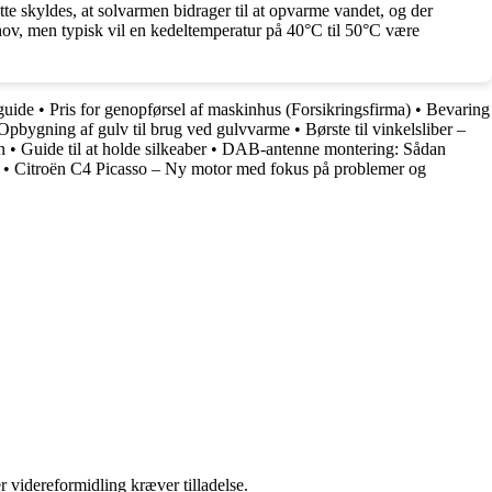
 skyldes, at solvarmen bidrager til at opvarme vandet, og der
hov, men typisk vil en kedeltemperatur på 40°C til 50°C være
guide
•
Pris for genopførsel af maskinhus (Forsikringsfirma)
•
Bevaring
Opbygning af gulv til brug ved gulvvarme
•
Børste til vinkelsliber –
n
•
Guide til at holde silkeaber
•
DAB-antenne montering: Sådan
•
Citroën C4 Picasso – Ny motor med fokus på problemer og
r videreformidling kræver tilladelse.