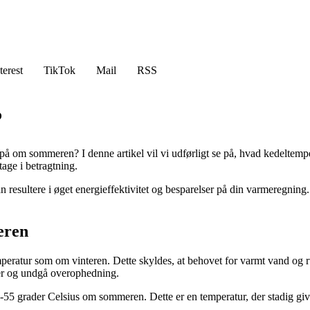
terest
TikTok
Mail
RSS
?
et på om sommeren? I denne artikel vil vi udførligt se på, hvad kedeltem
age i betragtning.
an resultere i øget energieffektivitet og besparelser på din varmeregnin
eren
peratur som om vinteren. Dette skyldes, at behovet for varmt vand og 
ser og undgå overophedning.
50-55 grader Celsius om sommeren. Dette er en temperatur, der stadig g