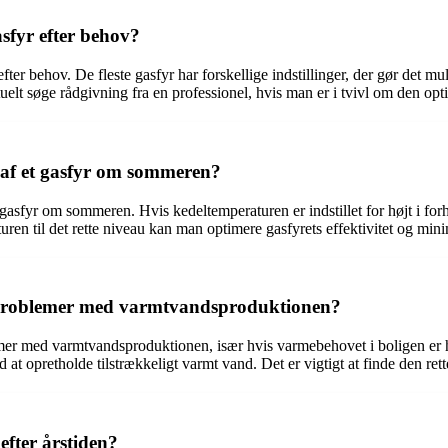
asfyr efter behov?
efter behov. De fleste gasfyr har forskellige indstillinger, der gør det m
uelt søge rådgivning fra en professionel, hvis man er i tvivl om den opt
 af et gasfyr om sommeren?
 gasfyr om sommeren. Hvis kedeltemperaturen er indstillet for højt i forh
ren til det rette niveau kan man optimere gasfyrets effektivitet og mi
 problemer med varmtvandsproduktionen?
er med varmtvandsproduktionen, især hvis varmebehovet i boligen er høj
t opretholde tilstrækkeligt varmt vand. Det er vigtigt at finde den rett
efter årstiden?