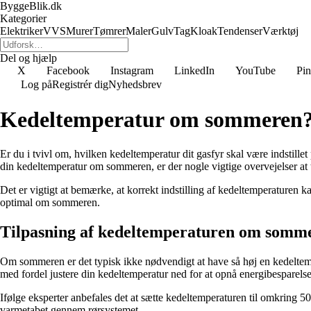
ByggeBlik.dk
Kategorier
Elektriker
VVS
Murer
Tømrer
Maler
Gulv
Tag
Kloak
Tendenser
Værktøj
Del og hjælp
X
Facebook
Instagram
LinkedIn
YouTube
Pin
Log på
Registrér dig
Nyhedsbrev
Kedeltemperatur om sommeren
Er du i tvivl om, hvilken kedeltemperatur dit gasfyr skal være indstill
din kedeltemperatur om sommeren, er der nogle vigtige overvejelser at t
Det er vigtigt at bemærke, at korrekt indstilling af kedeltemperaturen k
optimal om sommeren.
Tilpasning af kedeltemperaturen om somm
Om sommeren er det typisk ikke nødvendigt at have så høj en kedeltem
med fordel justere din kedeltemperatur ned for at opnå energibesparel
Ifølge eksperter anbefales det at sætte kedeltemperaturen til omkring 
varmetabet gennem rørsystemet.