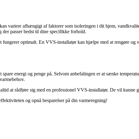
an variere afhængigt af faktorer som isoleringen i dit hjem, vandkvali
g der passer bedst til dine specifikke forhold.
at det fungerer optimalt. En VVS-installatør kan hjælpe med at rengøre o
are energi og penge på. Selvom anbefalingen er at sænke temperaturen t
g varmebehov.
t altid at rådføre sig med en professionel VVS-installatør. De vil kunne 
effektiviteten og opnå besparelser på din varmeregning!