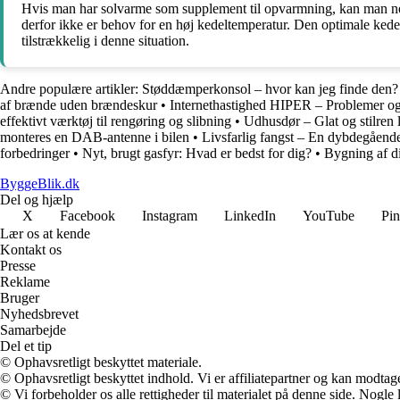
Hvis man har solvarme som supplement til opvarmning, kan man norm
derfor ikke er behov for en høj kedeltemperatur. Den optimale ked
tilstrækkelig i denne situation.
Andre populære artikler:
Støddæmperkonsol – hvor kan jeg finde den?
af brænde uden brændeskur
•
Internethastighed HIPER – Problemer og
effektivt værktøj til rengøring og slibning
•
Udhusdør – Glat og stilren l
monteres en DAB-antenne i bilen
•
Livsfarlig fangst – En dybdegående
forbedringer
•
Nyt, brugt gasfyr: Hvad er bedst for dig?
•
Bygning af di
ByggeBlik.dk
Del og hjælp
X
Facebook
Instagram
LinkedIn
YouTube
Pin
Lær os at kende
Kontakt os
Presse
Reklame
Bruger
Nyhedsbrevet
Samarbejde
Del et tip
© Ophavsretligt beskyttet materiale.
© Ophavsretligt beskyttet indhold. Vi er affiliatepartner og kan modtag
© Vi forbeholder os alle rettigheder til materialet på denne side. Nogle