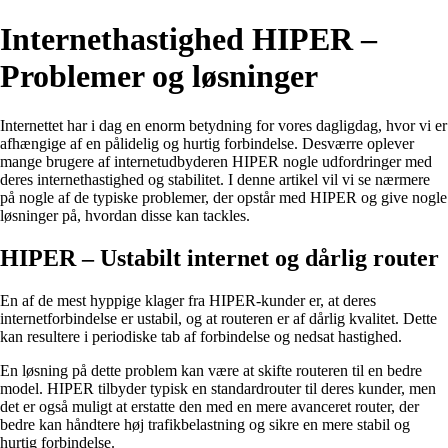
Internethastighed HIPER –
Problemer og løsninger
Internettet har i dag en enorm betydning for vores dagligdag, hvor vi er
afhængige af en pålidelig og hurtig forbindelse. Desværre oplever
mange brugere af internetudbyderen HIPER nogle udfordringer med
deres internethastighed og stabilitet. I denne artikel vil vi se nærmere
på nogle af de typiske problemer, der opstår med HIPER og give nogle
løsninger på, hvordan disse kan tackles.
HIPER – Ustabilt internet og dårlig router
En af de mest hyppige klager fra HIPER-kunder er, at deres
internetforbindelse er ustabil, og at routeren er af dårlig kvalitet. Dette
kan resultere i periodiske tab af forbindelse og nedsat hastighed.
En løsning på dette problem kan være at skifte routeren til en bedre
model. HIPER tilbyder typisk en standardrouter til deres kunder, men
det er også muligt at erstatte den med en mere avanceret router, der
bedre kan håndtere høj trafikbelastning og sikre en mere stabil og
hurtig forbindelse.