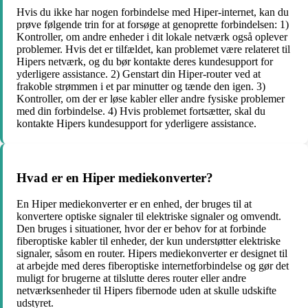
Hvis du ikke har nogen forbindelse med Hiper-internet, kan du
prøve følgende trin for at forsøge at genoprette forbindelsen: 1)
Kontroller, om andre enheder i dit lokale netværk også oplever
problemer. Hvis det er tilfældet, kan problemet være relateret til
Hipers netværk, og du bør kontakte deres kundesupport for
yderligere assistance. 2) Genstart din Hiper-router ved at
frakoble strømmen i et par minutter og tænde den igen. 3)
Kontroller, om der er løse kabler eller andre fysiske problemer
med din forbindelse. 4) Hvis problemet fortsætter, skal du
kontakte Hipers kundesupport for yderligere assistance.
Hvad er en Hiper mediekonverter?
En Hiper mediekonverter er en enhed, der bruges til at
konvertere optiske signaler til elektriske signaler og omvendt.
Den bruges i situationer, hvor der er behov for at forbinde
fiberoptiske kabler til enheder, der kun understøtter elektriske
signaler, såsom en router. Hipers mediekonverter er designet til
at arbejde med deres fiberoptiske internetforbindelse og gør det
muligt for brugerne at tilslutte deres router eller andre
netværksenheder til Hipers fibernode uden at skulle udskifte
udstyret.