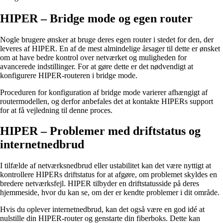
HIPER – Bridge mode og egen router
Nogle brugere ønsker at bruge deres egen router i stedet for den, der
leveres af HIPER. En af de mest almindelige årsager til dette er ønsket
om at have bedre kontrol over netværket og muligheden for
avancerede indstillinger. For at gøre dette er det nødvendigt at
konfigurere HIPER-routeren i bridge mode.
Proceduren for konfiguration af bridge mode varierer afhængigt af
routermodellen, og derfor anbefales det at kontakte HIPERs support
for at få vejledning til denne proces.
HIPER – Problemer med driftstatus og
internetnedbrud
I tilfælde af netværksnedbrud eller ustabilitet kan det være nyttigt at
kontrollere HIPERs driftstatus for at afgøre, om problemet skyldes en
bredere netværksfejl. HIPER tilbyder en driftstatusside på deres
hjemmeside, hvor du kan se, om der er kendte problemer i dit område.
Hvis du oplever internetnedbrud, kan det også være en god idé at
nulstille din HIPER-router og genstarte din fiberboks. Dette kan