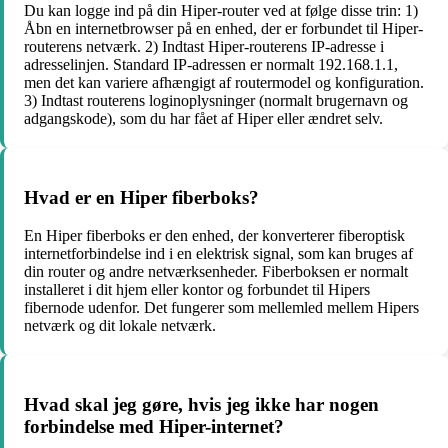
Du kan logge ind på din Hiper-router ved at følge disse trin: 1)
Åbn en internetbrowser på en enhed, der er forbundet til Hiper-
routerens netværk. 2) Indtast Hiper-routerens IP-adresse i
adresselinjen. Standard IP-adressen er normalt 192.168.1.1,
men det kan variere afhængigt af routermodel og konfiguration.
3) Indtast routerens loginoplysninger (normalt brugernavn og
adgangskode), som du har fået af Hiper eller ændret selv.
Hvad er en Hiper fiberboks?
En Hiper fiberboks er den enhed, der konverterer fiberoptisk
internetforbindelse ind i en elektrisk signal, som kan bruges af
din router og andre netværksenheder. Fiberboksen er normalt
installeret i dit hjem eller kontor og forbundet til Hipers
fibernode udenfor. Det fungerer som mellemled mellem Hipers
netværk og dit lokale netværk.
Hvad skal jeg gøre, hvis jeg ikke har nogen
forbindelse med Hiper-internet?