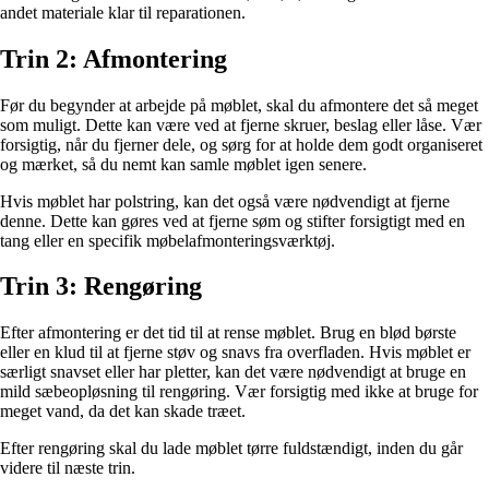
andet materiale klar til reparationen.
Trin 2: Afmontering
Før du begynder at arbejde på møblet, skal du afmontere det så meget
som muligt. Dette kan være ved at fjerne skruer, beslag eller låse. Vær
forsigtig, når du fjerner dele, og sørg for at holde dem godt organiseret
og mærket, så du nemt kan samle møblet igen senere.
Hvis møblet har polstring, kan det også være nødvendigt at fjerne
denne. Dette kan gøres ved at fjerne søm og stifter forsigtigt med en
tang eller en specifik møbelafmonteringsværktøj.
Trin 3: Rengøring
Efter afmontering er det tid til at rense møblet. Brug en blød børste
eller en klud til at fjerne støv og snavs fra overfladen. Hvis møblet er
særligt snavset eller har pletter, kan det være nødvendigt at bruge en
mild sæbeopløsning til rengøring. Vær forsigtig med ikke at bruge for
meget vand, da det kan skade træet.
Efter rengøring skal du lade møblet tørre fuldstændigt, inden du går
videre til næste trin.