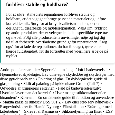
forbliver stabile og holdbare?
For at sikre, at møblets reparationer forbliver stabile og
holdbare, er det vigtigt at bruge passende materialer og udføre
korrekt teknik. Sørg for at bruge kvalitetsmaterialer, der er
designet til træarbejde og møblerreparation. Vælg lim, fyldstof
og andre produkter, der er velegnede til den specifikke type træ
og møbel. Følg alle producentens anvisninger nøje og tag dig
tid til at forberede overfladerne grundigt før reparationen. Sørg
også for at lade de reparationer, du har foretaget, tørre eller
hærde fuldstændigt, før du fortsætter med yderligere arbejde på
møblet.
Andre populære artikler:
Søger råd til maling af loft i badeværelse!
•
Hjemmelavet skydelåger: Lav dine egne skydedøre og skydelåger med
disse gør-det-selv trin
•
Polering af glas: En dybdegående guide til
glaspolering
•
Skift af pakning på køkkenhane Grohe (Talis?)
•
Udvidelse af gruppepris i eltavlen
•
Fald på badeværelsesgulv:
Hvordan laver man det korrekt?
•
Hvor mange stikkontakter efter
hinanden?
•
Kilerem – En omfattende guide til funktion og anvendelse
•
Makita kasse til rundsav DSS 501 Z
•
Lav eller støb selv håndvask
•
Rørgevindskærer fra Harald Nyborg
•
Elinstallation
•
Erfaringer med
kølertætner? – Skrevet af Rasmusaa
•
Silikonefjerning fra fliser
•
ESP