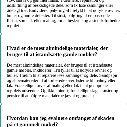
støv, snavs og gammel finish. Ydermere, reparation og
udskiftning af beskadigede dele, som fx løse samlinger eller
ødelagt træ. Endvidere, påføring af træfyld til at udfylde revner,
huller og andre defekter. Til sidst, påføring af en passende
finish, som lak eller maling, for at beskytte og æstetisk forbedre
møblet.
Hvad er de mest almindelige materialer, der
bruges til at istandsætte gamle møbler?
De mest almindelige materialer, der bruges til at istandsætte
gamle møbler, inkluderer: Træfyller til at udfylde revner og
huller. Trælim til at reparere løse samlinger og dele. Sandpapir
og slibematerialer til at forberede overfladerne til maling eller
lak. Forskellige farver af maling eller lak til at genoprette
møblets udseende. Og ikke mindst, forskellige slags børster og
pensler til at påføre materialerne jævnt og præcist.
Hvordan kan jeg evaluere omfanget af skaden
på et gammelt møbel?