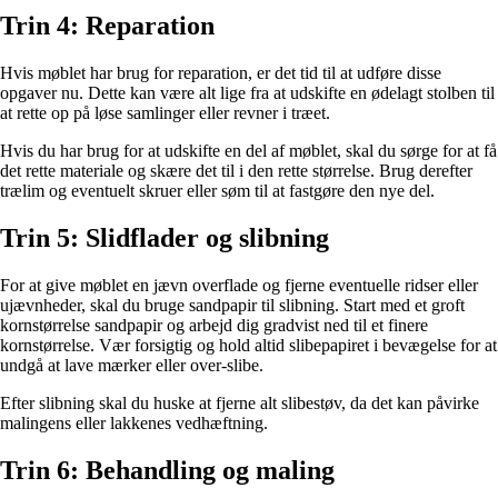
Trin 4: Reparation
Hvis møblet har brug for reparation, er det tid til at udføre disse
opgaver nu. Dette kan være alt lige fra at udskifte en ødelagt stolben til
at rette op på løse samlinger eller revner i træet.
Hvis du har brug for at udskifte en del af møblet, skal du sørge for at få
det rette materiale og skære det til i den rette størrelse. Brug derefter
trælim og eventuelt skruer eller søm til at fastgøre den nye del.
Trin 5: Slidflader og slibning
For at give møblet en jævn overflade og fjerne eventuelle ridser eller
ujævnheder, skal du bruge sandpapir til slibning. Start med et groft
kornstørrelse sandpapir og arbejd dig gradvist ned til et finere
kornstørrelse. Vær forsigtig og hold altid slibepapiret i bevægelse for at
undgå at lave mærker eller over-slibe.
Efter slibning skal du huske at fjerne alt slibestøv, da det kan påvirke
malingens eller lakkenes vedhæftning.
Trin 6: Behandling og maling