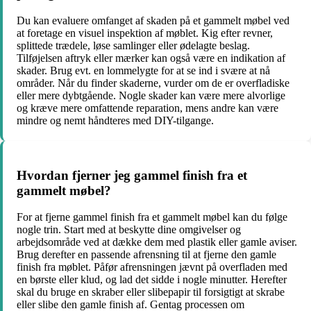
Du kan evaluere omfanget af skaden på et gammelt møbel ved
at foretage en visuel inspektion af møblet. Kig efter revner,
splittede trædele, løse samlinger eller ødelagte beslag.
Tilføjelsen aftryk eller mærker kan også være en indikation af
skader. Brug evt. en lommelygte for at se ind i svære at nå
områder. Når du finder skaderne, vurder om de er overfladiske
eller mere dybtgående. Nogle skader kan være mere alvorlige
og kræve mere omfattende reparation, mens andre kan være
mindre og nemt håndteres med DIY-tilgange.
Hvordan fjerner jeg gammel finish fra et
gammelt møbel?
For at fjerne gammel finish fra et gammelt møbel kan du følge
nogle trin. Start med at beskytte dine omgivelser og
arbejdsområde ved at dække dem med plastik eller gamle aviser.
Brug derefter en passende afrensning til at fjerne den gamle
finish fra møblet. Påfør afrensningen jævnt på overfladen med
en børste eller klud, og lad det sidde i nogle minutter. Herefter
skal du bruge en skraber eller slibepapir til forsigtigt at skrabe
eller slibe den gamle finish af. Gentag processen om