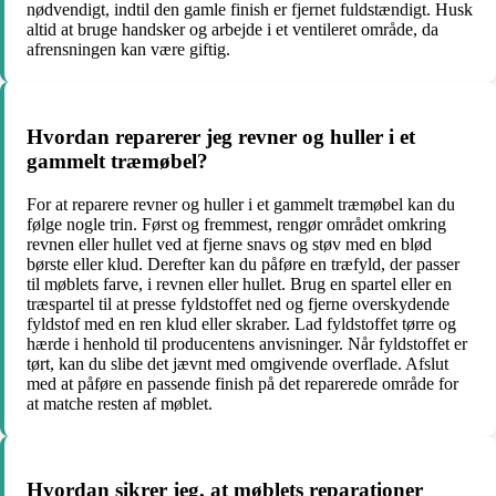
nødvendigt, indtil den gamle finish er fjernet fuldstændigt. Husk
altid at bruge handsker og arbejde i et ventileret område, da
afrensningen kan være giftig.
Hvordan reparerer jeg revner og huller i et
gammelt træmøbel?
For at reparere revner og huller i et gammelt træmøbel kan du
følge nogle trin. Først og fremmest, rengør området omkring
revnen eller hullet ved at fjerne snavs og støv med en blød
børste eller klud. Derefter kan du påføre en træfyld, der passer
til møblets farve, i revnen eller hullet. Brug en spartel eller en
træspartel til at presse fyldstoffet ned og fjerne overskydende
fyldstof med en ren klud eller skraber. Lad fyldstoffet tørre og
hærde i henhold til producentens anvisninger. Når fyldstoffet er
tørt, kan du slibe det jævnt med omgivende overflade. Afslut
med at påføre en passende finish på det reparerede område for
at matche resten af møblet.
Hvordan sikrer jeg, at møblets reparationer