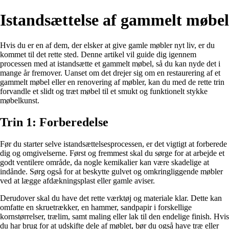
Istandsættelse af gammelt møbel
Hvis du er en af dem, der elsker at give gamle møbler nyt liv, er du
kommet til det rette sted. Denne artikel vil guide dig igennem
processen med at istandsætte et gammelt møbel, så du kan nyde det i
mange år fremover. Uanset om det drejer sig om en restaurering af et
gammelt møbel eller en renovering af møbler, kan du med de rette trin
forvandle et slidt og træt møbel til et smukt og funktionelt stykke
møbelkunst.
Trin 1: Forberedelse
Før du starter selve istandsættelsesprocessen, er det vigtigt at forberede
dig og omgivelserne. Først og fremmest skal du sørge for at arbejde et
godt ventilere område, da nogle kemikalier kan være skadelige at
indånde. Sørg også for at beskytte gulvet og omkringliggende møbler
ved at lægge afdækningsplast eller gamle aviser.
Derudover skal du have det rette værktøj og materiale klar. Dette kan
omfatte en skruetrækker, en hammer, sandpapir i forskellige
kornstørrelser, trælim, samt maling eller lak til den endelige finish. Hvis
du har brug for at udskifte dele af møblet, bør du også have træ eller