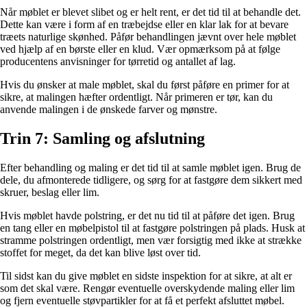
Når møblet er blevet slibet og er helt rent, er det tid til at behandle det.
Dette kan være i form af en træbejdse eller en klar lak for at bevare
træets naturlige skønhed. Påfør behandlingen jævnt over hele møblet
ved hjælp af en børste eller en klud. Vær opmærksom på at følge
producentens anvisninger for tørretid og antallet af lag.
Hvis du ønsker at male møblet, skal du først påføre en primer for at
sikre, at malingen hæfter ordentligt. Når primeren er tør, kan du
anvende malingen i de ønskede farver og mønstre.
Trin 7: Samling og afslutning
Efter behandling og maling er det tid til at samle møblet igen. Brug de
dele, du afmonterede tidligere, og sørg for at fastgøre dem sikkert med
skruer, beslag eller lim.
Hvis møblet havde polstring, er det nu tid til at påføre det igen. Brug
en tang eller en møbelpistol til at fastgøre polstringen på plads. Husk at
stramme polstringen ordentligt, men vær forsigtig med ikke at strække
stoffet for meget, da det kan blive løst over tid.
Til sidst kan du give møblet en sidste inspektion for at sikre, at alt er
som det skal være. Rengør eventuelle overskydende maling eller lim
og fjern eventuelle støvpartikler for at få et perfekt afsluttet møbel.