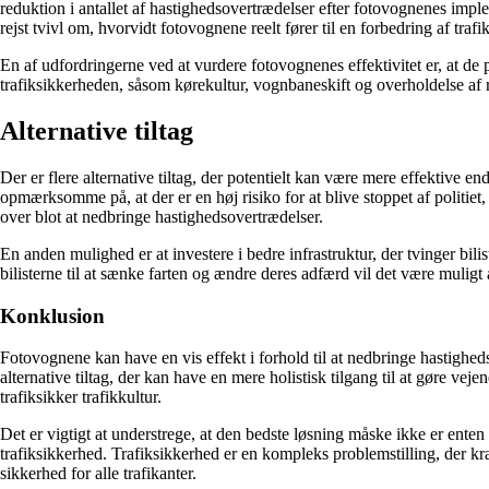
reduktion i antallet af hastighedsovertrædelser efter fotovognenes impl
rejst tvivl om, hvorvidt fotovognene reelt fører til en forbedring af tra
En af udfordringerne ved at vurdere fotovognenes effektivitet er, at de
trafiksikkerheden, såsom kørekultur, vognbaneskift og overholdelse af regl
Alternative tiltag
Der er flere alternative tiltag, der potentielt kan være mere effektive end 
opmærksomme på, at der er en høj risiko for at blive stoppet af politiet
over blot at nedbringe hastighedsovertrædelser.
En anden mulighed er at investere i bedre infrastruktur, der tvinger bili
bilisterne til at sænke farten og ændre deres adfærd vil det være muligt 
Konklusion
Fotovognene kan have en vis effekt i forhold til at nedbringe hastighedso
alternative tiltag, der kan have en mere holistisk tilgang til at gøre ve
trafiksikker trafikkultur.
Det er vigtigt at understrege, at den bedste løsning måske ikke er enten
trafiksikkerhed. Trafiksikkerhed er en kompleks problemstilling, der kræv
sikkerhed for alle trafikanter.