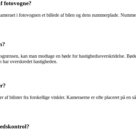
 af fotovogne?
kameraet i fotovognen et billede af bilen og dens nummerplade. Nummerpl
gn?
dsgrænsen, kan man modtage en bøde for hastighedsoverskridelse. Bøden
n har overskredet hastigheden.
er?
er af bilister fra forskellige vinkler. Kameraerne er ofte placeret på e
hedskontrol?