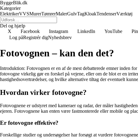
ByggeBlik.dk
Kategorier
Elektriker
VVS
Murer
Tømrer
Maler
Gulv
Tag
Kloak
Tendenser
Værktøj
Del og hjælp
X
Facebook
Instagram
LinkedIn
YouTube
Pin
Log på
Registrér dig
Nyhedsbrev
Fotovognen – kan den det?
Introduktion: Fotovognen er en af de mest debatterede emner inden for 
fotovogne virkelig gør en forskel på vejene, eller om de blot er en irrit
hastighedsovertrædelser, og hvilke alternative tiltag der eventuelt kunn
Hvordan virker fotovogne?
Fotovognene er udstyret med kameraer og radar, der måler hastigheden på 
ejeren. Fotovognene kan enten være fastmonterede eller mobile og plac
Er fotovogne effektive?
Forskellige studier og undersøgelser har forsøgt at vurdere fotovognenes