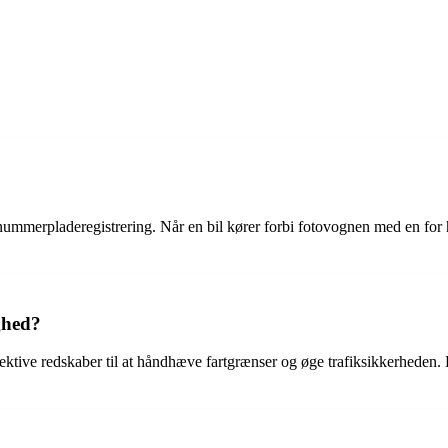
nummerpladeregistrering. Når en bil kører forbi fotovognen med en for h
ghed?
ktive redskaber til at håndhæve fartgrænser og øge trafiksikkerheden. De