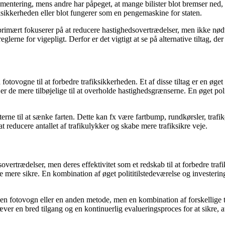
ementering, mens andre har påpeget, at mange bilister blot bremser ned, 
fiksikkerheden eller blot fungerer som en pengemaskine for staten.
 primært fokuserer på at reducere hastighedsovertrædelser, men ikke nød
erne for vigepligt. Derfor er det vigtigt at se på alternative tiltag, der
fotovogne til at forbedre trafiksikkerheden. Et af disse tiltag er en øget t
, er de mere tilbøjelige til at overholde hastighedsgrænserne. En øget po
sterne til at sænke farten. Dette kan fx være fartbump, rundkørsler, trafi
at reducere antallet af trafikulykker og skabe mere trafiksikre veje.
vertrædelser, men deres effektivitet som et redskab til at forbedre trafi
jene mere sikre. En kombination af øget polititilstedeværelse og investeri
 en fotovogn eller en anden metode, men en kombination af forskellige ti
er en bred tilgang og en kontinuerlig evalueringsproces for at sikre, at 