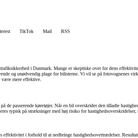
terest
TikTok
Mail
RSS
trafiksikkerhed i Danmark. Mange er skeptiske over for dens effektivit
erende og unødvendig plage for bilisterne. Vi vil se på fotovognenes virke
e være mere effektive.
de passerende køretøjer. Når en bil overskrider den tilladte hastighedsg
eres typisk på strækninger med høj risiko for hastighedsoverskridelse
 effektivitet i forhold til at nedbringe hastighedsovertrædelser. Result