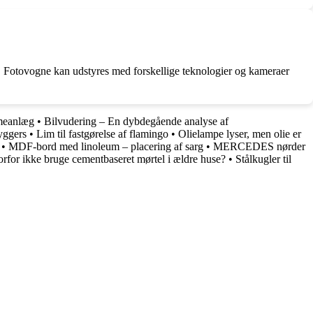
r. Fotovogne kan udstyres med forskellige teknologier og kameraer
rmeanlæg
•
Bilvudering – En dybdegående analyse af
yggers
•
Lim til fastgørelse af flamingo
•
Olielampe lyser, men olie er
•
MDF-bord med linoleum – placering af sarg
•
MERCEDES nørder
rfor ikke bruge cementbaseret mørtel i ældre huse?
•
Stålkugler til