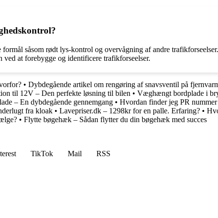
ighedskontrol?
 formål såsom rødt lys-kontrol og overvågning af andre trafikforseelse
n ved at forebygge og identificere trafikforseelser.
vorfor?
•
Dybdegående artikel om rengøring af snavsventil på fjernva
ion til 12V – Den perfekte løsning til bilen
•
Væghængt bordplade i br
lade – En dybdegående gennemgang
•
Hvordan finder jeg PR nummer
nderlugt fra kloak
•
Lavepriser.dk – 1298kr for en palle. Erfaring?
•
Hvo
vælge?
•
Flytte bøgehæk – Sådan flytter du din bøgehæk med succes
terest
TikTok
Mail
RSS