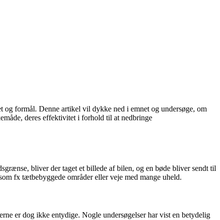
et og formål. Denne artikel vil dykke ned i emnet og undersøge, om
måde, deres effektivitet i forhold til at nedbringe
rænse, bliver der taget et billede af bilen, og en bøde bliver sendt til
r, som fx tætbebyggede områder eller veje med mange uheld.
aterne er dog ikke entydige. Nogle undersøgelser har vist en betydelig