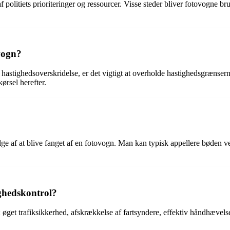
 politiets prioriteringer og ressourcer. Visse steder bliver fotovogne b
vogn?
 hastighedsoverskridelse, er det vigtigt at overholde hastighedsgrænse
ørsel herefter.
følge af at blive fanget af en fotovogn. Man kan typisk appellere bøden 
ighedskontrol?
 øget trafiksikkerhed, afskrækkelse af fartsyndere, effektiv håndhævels