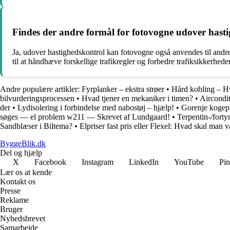
Findes der andre formål for fotovogne udover hast
Ja, udover hastighedskontrol kan fotovogne også anvendes til andre
til at håndhæve forskellige trafikregler og forbedre trafiksikkerhede
Andre populære artikler:
Fyrplanker – ekstra strøer
•
Hård kobling – H
bilvurderingsprocessen
•
Hvad tjener en mekaniker i timen?
•
Aircondit
der
•
Lydisolering i forbindelse med nabostøj – hjælp!
•
Gorenje kogep
søges — el problem w211 — Skrevet af Lundgaard!
•
Terpentin-/forty
Sandblæser i Biltema?
•
Elpriser fast pris eller Flexel: Hvad skal man 
ByggeBlik.dk
Del og hjælp
X
Facebook
Instagram
LinkedIn
YouTube
Pin
Lær os at kende
Kontakt os
Presse
Reklame
Bruger
Nyhedsbrevet
Samarbejde