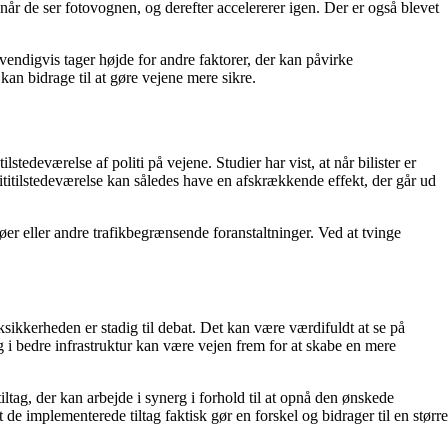
når de ser fotovognen, og derefter accelererer igen. Der er også blevet
vendigvis tager højde for andre faktorer, der kan påvirke
 kan bidrage til at gøre vejene mere sikre.
ilstedeværelse af politi på vejene. Studier har vist, at når bilister er
lititilstedeværelse kan således have en afskrækkende effekt, der går ud
køer eller andre trafikbegrænsende foranstaltninger. Ved at tvinge
ksikkerheden er stadig til debat. Det kan være værdifuldt at se på
ng i bedre infrastruktur kan være vejen frem for at skabe en mere
ltag, der kan arbejde i synerg i forhold til at opnå den ønskede
de implementerede tiltag faktisk gør en forskel og bidrager til en større