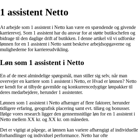
1 assistent Netto
At arbejde som 1 assistent i Netto kan være en spændende og givende
karrierevej. Som 1 assistent har du ansvar for at støtte butikschefen og
bidrage til den daglige drift af butikken. I denne artikel vil vi udforske
lønnen for en 1 assistent i Netto samt beskrive arbejdsopgaverne og
mulighederne for karriereudvikling.
Løn som 1 assistent i Netto
En af de mest almindelige spørgsmål, man stiller sig selv, når man
overvejer en karriere som 1 assistent i Netto, er Hvad er lønnen? Netto
er kendt for at tilbyde gavmilde og konkurrencedygtige lønpakker til
deres medarbejdere, herunder 1 assistenter.
Lønnen som 1 assistent i Netto afhænger af flere faktorer, herunder
tidligere erfaring, geografisk placering samt evt. tillæg og bonusser.
Ifølge vores research ligger den gennemsnitlige løn for en 1 assistent i
Netto mellem XX kr. og XX kr. om måneden.
Det er vigtigt at påpege, at lønnen kan variere afhængigt af individuelle
forhandlinger og individuel performance. Netto har ofte