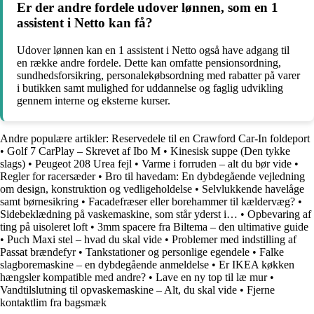
Er der andre fordele udover lønnen, som en 1
assistent i Netto kan få?
Udover lønnen kan en 1 assistent i Netto også have adgang til
en række andre fordele. Dette kan omfatte pensionsordning,
sundhedsforsikring, personalekøbsordning med rabatter på varer
i butikken samt mulighed for uddannelse og faglig udvikling
gennem interne og eksterne kurser.
Andre populære artikler:
Reservedele til en Crawford Car-In foldeport
•
Golf 7 CarPlay – Skrevet af Ibo M
•
Kinesisk suppe (Den tykke
slags)
•
Peugeot 208 Urea fejl
•
Varme i forruden – alt du bør vide
•
Regler for racersæder
•
Bro til havedam: En dybdegående vejledning
om design, konstruktion og vedligeholdelse
•
Selvlukkende havelåge
samt børnesikring
•
Facadefræser eller borehammer til kældervæg?
•
Sidebeklædning på vaskemaskine, som står yderst i…
•
Opbevaring af
ting på uisoleret loft
•
3mm spacere fra Biltema – den ultimative guide
•
Puch Maxi stel – hvad du skal vide
•
Problemer med indstilling af
Passat brændefyr
•
Tankstationer og personlige egendele
•
Falke
slagboremaskine – en dybdegående anmeldelse
•
Er IKEA køkken
hængsler kompatible med andre?
•
Lave en ny top til læ mur
•
Vandtilslutning til opvaskemaskine – Alt, du skal vide
•
Fjerne
kontaktlim fra bagsmæk